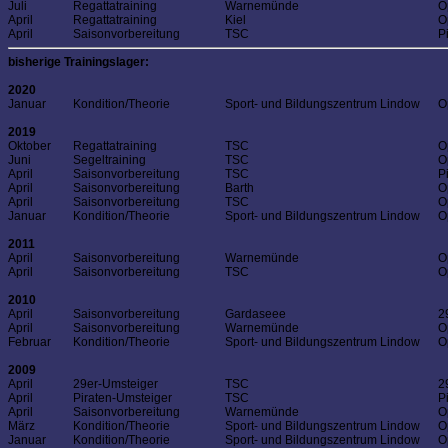
Juli
Regattatraining
Warnemünde
O
April
Regattatraining
Kiel
O
April
Saisonvorbereitung
TSC
P
bisherige Trainingslager:
2020
Januar
Kondition/Theorie
Sport- und Bildungszentrum Lindow
O
2019
Oktober
Regattatraining
TSC
O
Juni
Segeltraining
TSC
O
April
Saisonvorbereitung
TSC
P
April
Saisonvorbereitung
Barth
O
April
Saisonvorbereitung
TSC
O
Januar
Kondition/Theorie
Sport- und Bildungszentrum Lindow
O
2011
April
Saisonvorbereitung
Warnemünde
O
April
Saisonvorbereitung
TSC
O
2010
April
Saisonvorbereitung
Gardaseee
2
April
Saisonvorbereitung
Warnemünde
O
Februar
Kondition/Theorie
Sport- und Bildungszentrum Lindow
O
2009
April
29er-Umsteiger
TSC
2
April
Piraten-Umsteiger
TSC
P
April
Saisonvorbereitung
Warnemünde
O
März
Kondition/Theorie
Sport- und Bildungszentrum Lindow
O
Januar
Kondition/Theorie
Sport- und Bildungszentrum Lindow
O