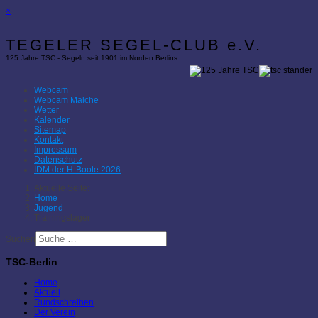
×
TEGELER SEGEL-CLUB e.V.
125 Jahre TSC - Segeln seit 1901 im Norden Berlins
Webcam
Webcam Malche
Wetter
Kalender
Sitemap
Kontakt
Impressum
Datenschutz
IDM der H-Boote 2026
Aktuelle Seite:
Home
Jugend
Trainingslager
Suchen
TSC-Berlin
Home
Aktuell
Rundschreiben
Der Verein