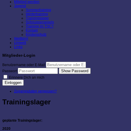
Mitglied werden
Jugend
Sommertraining
Wintertraining
Trainingslager
Schnuppersegeln
Training im TSC?
Kontakt
Kinderschutz
Wettfahrt
Umwelt
Links
Mitglieder-Login
Benutzername oder E-Mail
Show Password
Passwort
Erinnere Dich an mich
Einloggen
Zugangsdaten vergessen?
Trainingslager
geplante Trainingslager:
2020