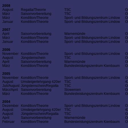
2008
August
Regatta/Theorie
TSC
O
März
Saisonvorbereitung
TSC
O
März
Kondition/Theorie
Sport- und Bildungszentrum Lindow
O
Januar
Kondition/Theorie
Sport- und Bildungszentrum Lindow
O
2007
April
Saisonvorbereitung
Warnemünde
O
März
Kondition/Theorie
Sport- und Bildungszentrum Lindow
O
Januar
Kondition/Theorie
Sport- und Bildungszentrum Lindow
O
2006
November
Kondition/Theorie
Sport- und Bildungszentrum Lindow
O
August
Jüngstenschein
TSC
O
April
Saisonvorbereitung
Warnemünde
O
März
Kondition/Theorie
Bundesleistungszentrum Kienbaum
O
2005
November
Kondition/Theorie
Sport- und Bildungszentrum Lindow
O
August
Umsteigerlehrgang 420er
TSC
4
Juli/August
Jüngstenschein/Regatta
TSC
O
März/April
Saisonvorbereitung
Slowenien
O
März
Kondition/Theorie
Bundesleistungszentrum Kienbaum
O
2004
Dezember
Kondition/Theorie
Sport- und Bildungszentrum Lindow
O
August
Umsteigerlehrgang 420er
TSC
4
August
Jüngstenschein/Regatta
TSC
O
April
Saisonvorbereitung
Warnemünde
O
Februar
Kondition/Theorie
Bundesleistungszentrum Kienbaum
O