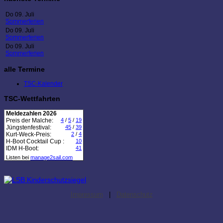
Do 09. Juli
Sommerferien
Do 09. Juli
Sommerferien
Do 09. Juli
Sommerferien
alle Termine
TSC-Kalender
TSC-Wettfahrten
Meldezahlen 2026
Preis der Malche:
4
/
5
/
19
Jüngstenfestival:
45
/
39
Kurt-Weck-Preis:
2
/
4
H-Boot Cocktail Cup :
10
IDM H-Boot:
41
Listen bei
manage2sail.com
Impressum
|
Datenschutz