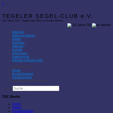
×
TEGELER SEGEL-CLUB e.V.
125 Jahre TSC - Segeln seit 1901 im Norden Berlins
Webcam
Webcam Malche
Wetter
Kalender
Sitemap
Kontakt
Impressum
Datenschutz
IDM der H-Boote 2026
Aktuelle Seite:
Home
Rundschreiben
Fahrtensegeln
Griechenland-Törn 2018
Suchen
TSC-Berlin
Home
Aktuell
Rundschreiben