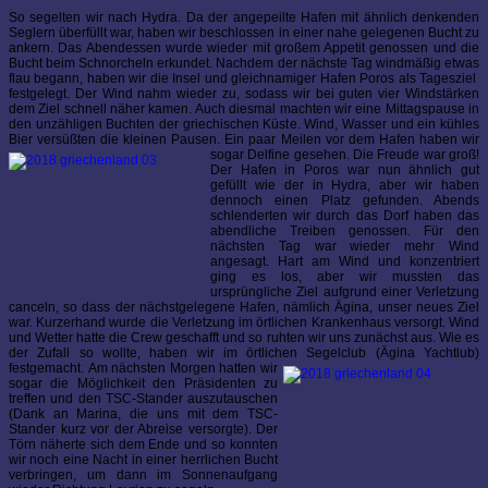
So segelten wir nach Hydra. Da der angepeilte Hafen mit ähnlich denkenden
Seglern überfüllt war, haben wir beschlossen in einer nahe gelegenen Bucht zu
ankern. Das Abendessen wurde wieder mit großem Appetit genossen und die
Bucht beim Schnorcheln erkundet. Nachdem der nächste Tag windmäßig etwas
flau begann, haben wir die Insel und gleichnamiger Hafen Poros als Tagesziel
festgelegt. Der Wind nahm wieder zu, sodass wir bei guten vier Windstärken
dem Ziel schnell näher kamen. Auch diesmal machten wir eine Mittagspause in
den unzähligen Buchten der griechischen Küste. Wind, Wasser und ein kühles
Bier versüßten die kleinen Pausen. Ein paar Meilen vor dem Hafen haben wir
sogar Delfine gesehen. Die Freude war groß!
Der Hafen in Poros war nun ähnlich gut
gefüllt wie der in Hydra, aber wir haben
dennoch einen Platz gefunden. Abends
schlenderten wir durch das Dorf haben das
abendliche Treiben genossen. Für den
nächsten Tag war wieder mehr Wind
angesagt. Hart am Wind und konzentriert
ging es los, aber wir mussten das
ursprüngliche Ziel aufgrund einer Verletzung
canceln, so dass der nächstgelegene Hafen, nämlich Ägina, unser neues Ziel
war. Kurzerhand wurde die Verletzung im örtlichen Krankenhaus versorgt. Wind
und Wetter hatte die Crew geschafft und so ruhten wir uns zunächst aus. Wie es
der Zufall so wollte, haben wir im örtlichen Segelclub (Ägina Yachtlub)
festgemacht.
Am nächsten Morgen hatten wir
sogar die Möglichkeit den Präsidenten zu
treffen und den TSC-Stander auszutauschen
(Dank an Marina, die uns mit dem TSC-
Stander kurz vor der Abreise versorgte). Der
Törn näherte sich dem Ende und so konnten
wir noch eine Nacht in einer herrlichen Bucht
verbringen, um dann im Sonnenaufgang