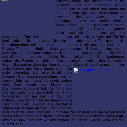
Segeltörn führte uns dieses Jahr in die
Kykladen. Das Boot übernahmen wir in
Lavrion, südlich von Athen und daher mit
dem Flugzeug gut aus Deutschland zu
erreichen. Dies war wichtig, da die
zehnköpfige Crew aus vielen Städten
Deutschlands angereist kam. Am Vorabend
gab es bei leckerem Essen ein großes
„Hallo“ und wir freuten uns auf den
anstehenden Törn. Wie in den Jahren zuvor, teilte sich die Crew auf. Ein Teil
kaufte die restlichen Lebensmittel ein und der andere Teil machte die
Bootsübernahme mit dem Vercharterer und sich mit unserem Boot, einer
Bavaria 55 vertraut. Highlight dabei war, dass unser Beiboot am Heck untern
dem Cockpit eingelagert wurde. Auch im Inneren gab es mehr als Stehhöhe
und die Kabinen waren großzügig. Es gab keine großen Beanstandungen,
sodass die Freude, am gleichen Tag auszulaufen, weiter stieg. Am späten
Nachmittag gab es dann das Kommando von Max sich bereit zu machen. Das
erste Manöver des Törns klappte sofort.
Der
erste Liegeplatz war eine Bucht nahe
Lavrion. Die Essenszubereitung war in
diesem Jahr nach „Koje“ aufgeteilt, sodass
jede Koje jeweils ein Mittag- und
Abendessen zubereitet hat. Der Wind trug
uns halbwinds und raumschots bei 4 – 5
Windstärken am nächsten Tag bis nach
Kythnos. Eine kleine Insel mit einem schöne
Hafen und tollen Tavernen. Die Zeit hat es
zugelassen an dem örtlichen Strand den Tag
ausklingen zu lassen und den Sundowner zu genießen. Da der Wetterbericht
bereits seit längerem Windstärken von acht und mehr Windstärken vorhersagte,
entschied Max, nachdem wir uns besprochen haben, wieder westwärts den
Kurs zu legen.