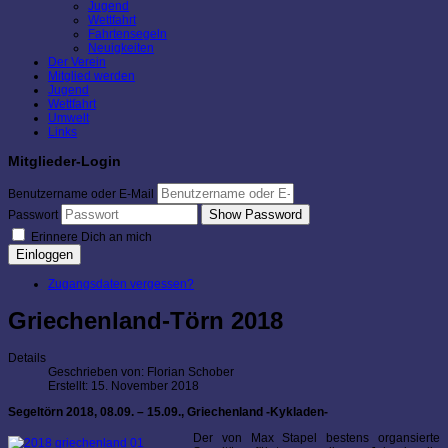
Jugend
Wettfahrt
Fahrtensegeln
Neuigkeiten
Der Verein
Mitglied werden
Jugend
Wettfahrt
Umwelt
Links
Mitglieder-Login
Benutzername oder E-Mail
Show Password
Passwort
Erinnere Dich an mich
Einloggen
Zugangsdaten vergessen?
Griechenland-Törn 2018
Details
Geschrieben von:
Florian Schober
Erstellt: 15. November 2018
Segeltörn 2018, 08.09. – 15.09., Griechenland -Kykladen-
Der von Max Stapel bestens organsierte