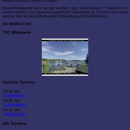
wieder Richtung Lavrion zu segeln.
Zusammenfassend kann gesagt werden, dass Griechenland / Kykladen ein
wunderschönes und abwechslungsreiches Segelrevier ist. Es lohnt sich! Dank
auch an Max für die professionelle Vorbereitung und Durchführung.
Die Apollon-Crew
TSC-Webcams
nächste Termine
Do 09. Juli
Sommerferien
Do 09. Juli
Sommerferien
Do 09. Juli
Sommerferien
alle Termine