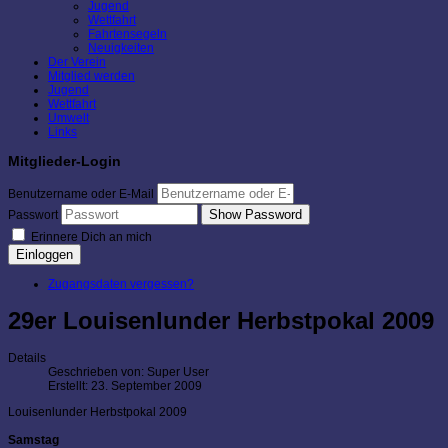
Jugend
Wettfahrt
Fahrtensegeln
Neuigkeiten
Der Verein
Mitglied werden
Jugend
Wettfahrt
Umwelt
Links
Mitglieder-Login
Benutzername oder E-Mail
Show Password
Passwort
Erinnere Dich an mich
Einloggen
Zugangsdaten vergessen?
29er Louisenlunder Herbstpokal 2009
Details
Geschrieben von:
Super User
Erstellt: 23. September 2009
Louisenlunder Herbstpokal 2009
Samstag