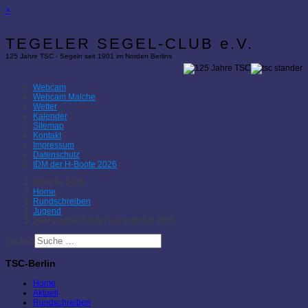
×
TEGELER SEGEL-CLUB e.V.
125 Jahre TSC - Segeln seit 1901 im Norden Berlins
Webcam
Webcam Malche
Wetter
Kalender
Sitemap
Kontakt
Impressum
Datenschutz
IDM der H-Boote 2026
Aktuelle Seite:
Home
Rundschreiben
Jugend
29er Louisenlunder Herbstpokal 2009
Suchen
TSC-Berlin
Home
Aktuell
Rundschreiben