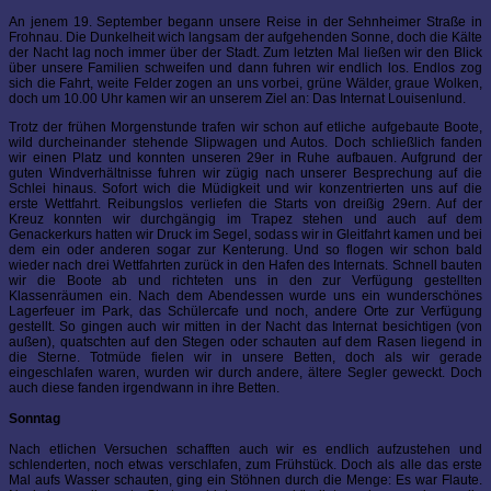
An jenem 19. September begann unsere Reise in der Sehnheimer Straße in
Frohnau. Die Dunkelheit wich langsam der aufgehenden Sonne, doch die Kälte
der Nacht lag noch immer über der Stadt. Zum letzten Mal ließen wir den Blick
über unsere Familien schweifen und dann fuhren wir endlich los. Endlos zog
sich die Fahrt, weite Felder zogen an uns vorbei, grüne Wälder, graue Wolken,
doch um 10.00 Uhr kamen wir an unserem Ziel an: Das Internat Louisenlund.
Trotz der frühen Morgenstunde trafen wir schon auf etliche aufgebaute Boote,
wild durcheinander stehende Slipwagen und Autos. Doch schließlich fanden
wir einen Platz und konnten unseren 29er in Ruhe aufbauen. Aufgrund der
guten Windverhältnisse fuhren wir zügig nach unserer Besprechung auf die
Schlei hinaus. Sofort wich die Müdigkeit und wir konzentrierten uns auf die
erste Wettfahrt. Reibungslos verliefen die Starts von dreißig 29ern. Auf der
Kreuz konnten wir durchgängig im Trapez stehen und auch auf dem
Genackerkurs hatten wir Druck im Segel, sodass wir in Gleitfahrt kamen und bei
dem ein oder anderen sogar zur Kenterung. Und so flogen wir schon bald
wieder nach drei Wettfahrten zurück in den Hafen des Internats. Schnell bauten
wir die Boote ab und richteten uns in den zur Verfügung gestellten
Klassenräumen ein. Nach dem Abendessen wurde uns ein wunderschönes
Lagerfeuer im Park, das Schülercafe und noch, andere Orte zur Verfügung
gestellt. So gingen auch wir mitten in der Nacht das Internat besichtigen (von
außen), quatschten auf den Stegen oder schauten auf dem Rasen liegend in
die Sterne. Totmüde fielen wir in unsere Betten, doch als wir gerade
eingeschlafen waren, wurden wir durch andere, ältere Segler geweckt. Doch
auch diese fanden irgendwann in ihre Betten.
Sonntag
Nach etlichen Versuchen schafften auch wir es endlich aufzustehen und
schlenderten, noch etwas verschlafen, zum Frühstück. Doch als alle das erste
Mal aufs Wasser schauten, ging ein Stöhnen durch die Menge: Es war Flaute.