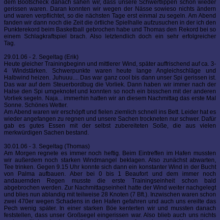
dem Bootscheck danach sahen wir, dass unsere Schwertlippen schon wieder
gerissen waren. Daran konnten wir wegen der Nässe sowieso nichts ändern
und waren verpflichtet, so die nächsten Tage erst einmal zu segeln. Am Abend
fanden wir dann noch die Zeit die örtliche Spielhalle aufzusuchen in der ich den
Punkterekord beim Basketball gebrochen habe und Thomas den Rekord bei so
einem Schlagkraftspiel brach. Also letztendlich doch ein sehr erfolgreicher
Tag.
29.01.06 - 2. Segeltag (Erik)
Heute gleicher Trainingbeginn und mittlerer Wind, später auffrischend auf ca. 3-
4 Windstärken. Schwerpunkte waren heute lange Angleichschläge und
Halbwind heizen. Juhuuu.... Das war ganz cool bis dann unser Spi gerissen ist.
Das war auf dem Steuerbordbug die Vorliek. Dann haben wir immer nach der
Halse den Spi umgeknotet und konnten so noch ein bisschen mit der anderen
Vorliek segeln. Naja... immerhin hatten wir an diesem Nachmittag das erste Mal
Sonne. Schönes Wetter.
Am Abend waren wir erschöpft und fielen ziemlich schnell ins Bett. Leider hat es
wieder angefangen zu regnen und unsere Sachen trockneten nur schwer. Dafür
gab es gutes Essen mit der selbst zubereiteten Soße, die aus vielen
merkwürdigen Sachen bestand.
30.01.06 - 3. Segeltag (Thomas)
Am Morgen regnete es immer noch heftig. Beim Eintreffen im Hafen mussten
wir außerdem noch starken Windmangel beklagen. Also zunächst abwarten,
Tee trinken. Gegen 9.15 Uhr konnte sich dann ein konstanter Wind in der Bucht
von Palma aufbauen. Aber bei 0 bis 1 Beaufort und dem immer noch
andauernden Regen musste die erste Trainingseinheit schon bald
abgebrochen werden. Zur Nachmittagseinheit hatte der Wind weiter nachgelegt
und blies nun ablandig mit teilweise 28 Knoten (7 Bft.). Inzwischen waren schon
zwei 470er wegen Schadens in den Hafen gefahren und auch uns ereilte das
Pech wenig später. In einer starken Böe kenterten wir und mussten danach
feststellen, dass unser Großsegel eingerissen war. Also blieb auch uns nichts