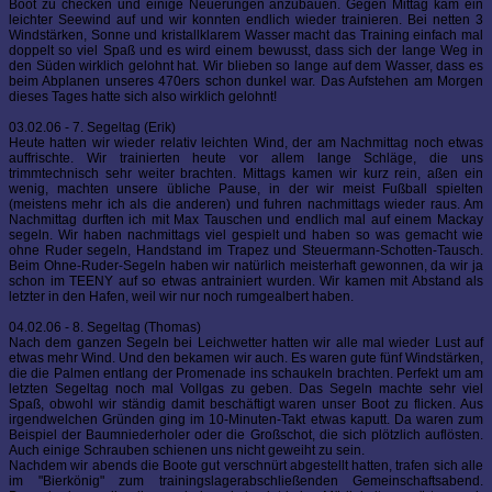
Boot zu checken und einige Neuerungen anzubauen. Gegen Mittag kam ein
leichter Seewind auf und wir konnten endlich wieder trainieren. Bei netten 3
Windstärken, Sonne und kristallklarem Wasser macht das Training einfach mal
doppelt so viel Spaß und es wird einem bewusst, dass sich der lange Weg in
den Süden wirklich gelohnt hat. Wir blieben so lange auf dem Wasser, dass es
beim Abplanen unseres 470ers schon dunkel war. Das Aufstehen am Morgen
dieses Tages hatte sich also wirklich gelohnt!
03.02.06 - 7. Segeltag (Erik)
Heute hatten wir wieder relativ leichten Wind, der am Nachmittag noch etwas
auffrischte. Wir trainierten heute vor allem lange Schläge, die uns
trimmtechnisch sehr weiter brachten. Mittags kamen wir kurz rein, aßen ein
wenig, machten unsere übliche Pause, in der wir meist Fußball spielten
(meistens mehr ich als die anderen) und fuhren nachmittags wieder raus. Am
Nachmittag durften ich mit Max Tauschen und endlich mal auf einem Mackay
segeln. Wir haben nachmittags viel gespielt und haben so was gemacht wie
ohne Ruder segeln, Handstand im Trapez und Steuermann-Schotten-Tausch.
Beim Ohne-Ruder-Segeln haben wir natürlich meisterhaft gewonnen, da wir ja
schon im TEENY auf so etwas antrainiert wurden. Wir kamen mit Abstand als
letzter in den Hafen, weil wir nur noch rumgealbert haben.
04.02.06 - 8. Segeltag (Thomas)
Nach dem ganzen Segeln bei Leichwetter hatten wir alle mal wieder Lust auf
etwas mehr Wind. Und den bekamen wir auch. Es waren gute fünf Windstärken,
die die Palmen entlang der Promenade ins schaukeln brachten. Perfekt um am
letzten Segeltag noch mal Vollgas zu geben. Das Segeln machte sehr viel
Spaß, obwohl wir ständig damit beschäftigt waren unser Boot zu flicken. Aus
irgendwelchen Gründen ging im 10-Minuten-Takt etwas kaputt. Da waren zum
Beispiel der Baumniederholer oder die Großschot, die sich plötzlich auflösten.
Auch einige Schrauben schienen uns nicht geweiht zu sein.
Nachdem wir abends die Boote gut verschnürt abgestellt hatten, trafen sich alle
im "Bierkönig" zum trainingslagerabschließenden Gemeinschaftsabend.