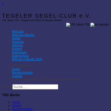
×
TEGELER SEGEL-CLUB e.V.
125 Jahre TSC - Segeln seit 1901 im Norden Berlins
Webcam
Webcam Malche
Wetter
Kalender
Sitemap
Kontakt
Impressum
Datenschutz
IDM der H-Boote 2026
Aktuelle Seite:
Home
Rundschreiben
Jugend
470er-Trainingslager in Palma Januar/Februar 2006
Suchen
TSC-Berlin
Home
Aktuell
Rundschreiben