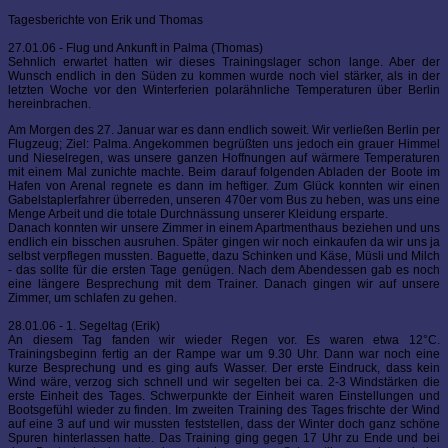
Tagesberichte von Erik und Thomas
27.01.06 - Flug und Ankunft in Palma (Thomas)
Sehnlich erwartet hatten wir dieses Trainingslager schon lange. Aber der
Wunsch endlich in den Süden zu kommen wurde noch viel stärker, als in der
letzten Woche vor den Winterferien polarähnliche Temperaturen über Berlin
hereinbrachen.
Am Morgen des 27. Januar war es dann endlich soweit. Wir verließen Berlin per
Flugzeug; Ziel: Palma. Angekommen begrüßten uns jedoch ein grauer Himmel
und Nieselregen, was unsere ganzen Hoffnungen auf wärmere Temperaturen
mit einem Mal zunichte machte. Beim darauf folgenden Abladen der Boote im
Hafen von Arenal regnete es dann im heftiger. Zum Glück konnten wir einen
Gabelstaplerfahrer überreden, unseren 470er vom Bus zu heben, was uns eine
Menge Arbeit und die totale Durchnässung unserer Kleidung ersparte.
Danach konnten wir unsere Zimmer in einem Apartmenthaus beziehen und uns
endlich ein bisschen ausruhen. Später gingen wir noch einkaufen da wir uns ja
selbst verpflegen mussten. Baguette, dazu Schinken und Käse, Müsli und Milch
- das sollte für die ersten Tage genügen. Nach dem Abendessen gab es noch
eine längere Besprechung mit dem Trainer. Danach gingen wir auf unsere
Zimmer, um schlafen zu gehen.
28.01.06 - 1. Segeltag (Erik)
An diesem Tag fanden wir wieder Regen vor. Es waren etwa 12°C.
Trainingsbeginn fertig an der Rampe war um 9.30 Uhr. Dann war noch eine
kurze Besprechung und es ging aufs Wasser. Der erste Eindruck, dass kein
Wind wäre, verzog sich schnell und wir segelten bei ca. 2-3 Windstärken die
erste Einheit des Tages. Schwerpunkte der Einheit waren Einstellungen und
Bootsgefühl wieder zu finden. Im zweiten Training des Tages frischte der Wind
auf eine 3 auf und wir mussten feststellen, dass der Winter doch ganz schöne
Spuren hinterlassen hatte. Das Training ging gegen 17 Uhr zu Ende und bei