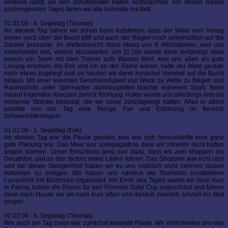
anderes übrig als den schützenden Hafen aufzusuchen. Am Abend dieses
anstrengenden Tages fielen wir alle todmüde ins Bett.
31.01.06 - 4. Segeltag (Thomas)
An diesem Tag sahen wir schon beim Aufstehen, dass der Wind vom Vortag
immer noch über die Bucht pfiff und auch der Regen noch unermüdlich auf die
Dächer prasselte. Im Wetterbericht stand etwas von 8 Windstärken, was uns
entscheiden ließ, vorerst abzuwarten. Um 11 Uhr wurde dann festgelegt, dass
jeweils ein Team mit dem Trainer aufs Wasser fährt, was uns allen als gute
Lösung erschien. Als Erik und ich an der Reihe waren, hatte der Wind gerade
noch etwas zugelegt und so heizten wir dann zunächst Vorwind auf die Bucht
hinaus. Mit einer enormen Geschwindigkeit von Welle zu Welle zu fliegen und
Raumschots unter Spinnacker dahinzugleiten brachte extremen Spaß. Beim
darauf folgenden Kreuzen zurück Richtung Hafen wurde uns allerdings erst die
immense Strecke bewusst, die wir zuvor zurückgelegt hatten. Alles in allem
brachte uns der Tag eine Menge Fun und Erfahrung im Bereich
Schwerwettersegeln.
01.02.06 - 5. Segeltag (Erik)
An diesem Tag war die Pause geplant, was wie sich herausstellte eine ganz
gute Planung war. Das Meer war spiegelglatt so dass wir ohnehin nicht hätten
segeln können. Unser Entschluss ging nun dazu, dass wir zum shoppen ins
Decathlon und zu den factory outlet Läden fuhren. Das Shoppen war echt cool
und bei dieser Gelegenheit haben wir es uns natürlich nicht nehmen lassen
Aufsehen zu erregen. Wir haben uns nämlich als Teamshirt rosafarbene
Lycrashirts mit Blümchen organisiert. Am Ende des Tages waren wir noch kurz
in Palma, haben die Discos für den Princess Sofia Cup angeschaut und fuhren
dann nach Hause wo wir noch kurz aßen und danach ziemlich schnell ins Bett
gingen.
02.02.06 - 6. Segeltag (Thomas)
Wie auch am Tag zuvor war zunächst absolute Flaute. Wir entschieden uns das