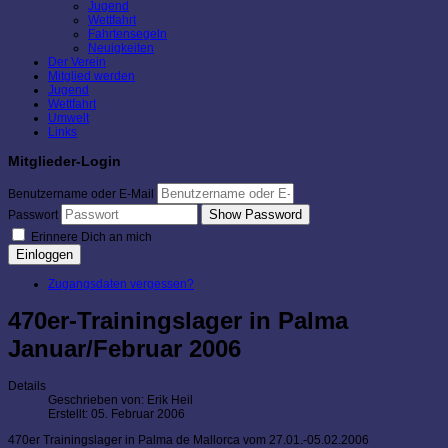
Jugend
Wettfahrt
Fahrtensegeln
Neuigkeiten
Der Verein
Mitglied werden
Jugend
Wettfahrt
Umwelt
Links
Mitglieder-Login
Benutzername oder E-Mail
Show Password
Passwort
Erinnere Dich an mich
Einloggen
Zugangsdaten vergessen?
470er-Trainingslager in Palma
Januar/Februar 2006
Details
Geschrieben von:
Erik Heil
Erstellt: 05. Februar 2006
470er Trainingslager in Palma de Mallorca vom 27.01.-05.02.2006