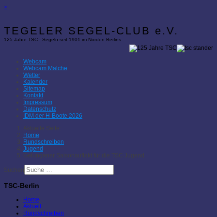
×
TEGELER SEGEL-CLUB e.V.
125 Jahre TSC - Segeln seit 1901 im Norden Berlins
Webcam
Webcam Malche
Wetter
Kalender
Sitemap
Kontakt
Impressum
Datenschutz
IDM der H-Boote 2026
Aktuelle Seite:
Home
Rundschreiben
Jugend
Gelungener Saisonauftakt für die TSC Jugend
Suchen
TSC-Berlin
Home
Aktuell
Rundschreiben