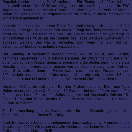
Regattakalender ist nichts für Warmduscher. Für Piraten und 420er steht die
erste Wettfahrt an. Der YCBG am Müggelsee ruft zum Frühjahrscup. Die TSC
Jugend und Junioren nutzen die Chance eine Woche vor dem Preis der Malche
schon mal das Material auszupacken und zu prüfen, ob nicht irgendwas im
Winterschlaf geblieben ist.
Aber die Jahreszeit fordert ihren Tribut: Das Wetter ist typisch märzenhaft. Am
Samstag ist es grau in grau. Gerade mal 6°C zeigt das Thermometer und dazu
hackt es mit 5-7 Bft über den See. Die Segler stehen dicht gedrängt im
Windschatten des YCBG als die Rennen des Tages wegen Unwetterwarnung
abgesagt werden. Das war zu erwarten, aber wenn man sich auf den
Saisonauftakt freut, ist es natürlich enttäuschend.
Der Sonntag ist wesentlich besser: Sonne, 4-5 Bft, ca. 8 Grad Celsius,
herrliches Segelwetter und 3 schöne Rennen! Die Wettfahrtleitung hat einen
guten Job auf dem Wasser gemacht, ebenso wie die Segler, denn für die erste
Regatta im Jahr, wurde gleich einiges von den Seglern abverlangt - Auf der
einen Seite taktisch, denn die Felder waren sowohl bei den Piraten als auch
420ern stark besetzt, und auf der anderen Seite physisch, da eine 4-5 zum
Saisonauftakt und bei noch sehr kaltem Wasser kein Zuckerschlecken ist.
Doch der TSC setzte sich durch: Bei den Piraten ersegelten Björn und Marc
Helms einen sehr guten 3. Platz von 15 Startern, bei den 420ern wurden Tim
Freiheit und Laura Zemke 11., Julius Langrehr und Konstantin Kollehn 15.,
Philipp Hebig und Tobias Jacobs 19. und Antonia Katthaen und Luisa Weber
22. von 30 Startern.
Zur Preisverteilung gab es Wanderpreise für die Gesamtsieger und tolle
Sachpreise für die restlichen Preisträger.
Fazit: Ein wunderschöner und gelungener Saisonauftakt unter Freunden in die
Segelsaison 2012!! Wir sehen uns alle wieder am nächsten Wochenende zum
Preis der Malche! Hacke- -Beil!