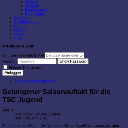
Jugend
Wettfahrt
Fahrtensegeln
Neuigkeiten
Der Verein
Mitglied werden
Jugend
Wettfahrt
Umwelt
Links
Mitglieder-Login
Benutzername oder E-Mail
Show Password
Passwort
Erinnere Dich an mich
Einloggen
Zugangsdaten vergessen?
Gelungener Saisonauftakt für die
TSC Jugend
Details
Geschrieben von:
Kai Jürgens
Erstellt: 02. April 2012
Es ist noch vor Ostern, der Wetterbericht hat Nachtfröste angesagt, aber der