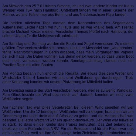
Am Mittwoch den 25.7.01 fuhren Simone, ich und zwei andere Kinder mit Klaus
Wenger vom TSV nach Hamburg. Unterkunft fanden wir in einer Kaserne der
Marine, wo alle Teilnehmer aus Berlin und aus Niedersachsen Platz fanden.
Die beiden nächsten Tage dienten dem Kennenlernen des Segelreviers
Außenalster. Leider hatten wir nur Flaute und es war knallig heiß. Am Freitag
brachte Michael Koster meinen Vorschoter Thomas Plößel nach Hamburg, der
seinen Urlaub für die Meisterschaft unterbrach.
Am Samstag und Sonntag wurden die Boote und Segel vermessen. Zu meinem
größten Erschrecken stellte sich heraus, dass der Messbrief von „windbreaker“
fehlte. Nachforschungen in Berlin ergaben, dass mein Vorgänger die Papiere
bei sich hatte. Die Daten konnten aus Berlin gefaxt werden, so dass unser Boot
doch noch vermessen werden konnte. Sonntagnachmittag startete noch ein
Practice Race mit allen Booten.
Am Montag begann nun endlich die Regatta. Bei etwas diesigem Wetter und
Windstärke 3 bis 4 konnten wir alle drei Wettfahrten gut durchsegeln. Trotz
einer Kenterung konnten wir unsere Platzierung im Mittelfeld halten.
Am Dienstag musste der Start verschoben werden, weil es zu wenig Wind gab.
Zum Glück frischte der Wind doch noch auf, dadurch konnten wir noch zwei
Wettfahrten segeln.
Am nächsten Tag war tolles Segelwetter. Bei diesem Wind segelten wir vier
Wettfahrten. Um die 12 benötigten Wettfahrten voll zu kriegen, brauchten wir am
Donnerstag nur noch dreimal aufs Wasser zu gehen und die Meisterschaft war
beendet. Die letzte Wettfahrt war ein up-and-down-Kurs. Der Wind war teilweise
so stark, so dass einige Kinder das Trapez benutzten. Das Ziel befand sich
direkt vor dem Gelände des NRV. Für die Betreuer und für die Eltern war das
ein idealer Platz, weil sie ihre Schützlinge beim Zieleinlauf gut beobachten und