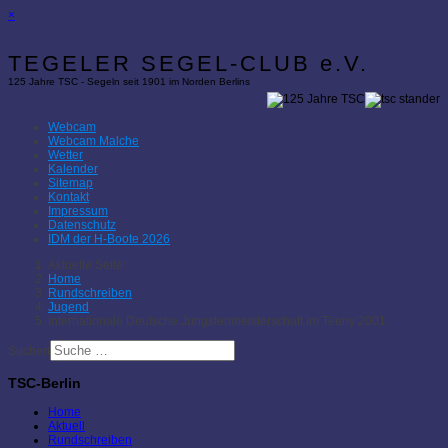
×
TEGELER SEGEL-CLUB e.V.
125 Jahre TSC - Segeln seit 1901 im Norden Berlins
Webcam
Webcam Malche
Wetter
Kalender
Sitemap
Kontakt
Impressum
Datenschutz
IDM der H-Boote 2026
Aktuelle Seite:
Home
Rundschreiben
Jugend
Internationale Deutsche Jüngstenmeisterschaft im Teeny 2001
Suchen
TSC-Berlin
Home
Aktuell
Rundschreiben