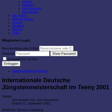
Jugend
Wettfahrt
Fahrtensegeln
Neuigkeiten
Der Verein
Mitglied werden
Jugend
Wettfahrt
Umwelt
Links
Mitglieder-Login
Benutzername oder E-Mail
Show Password
Passwort
Erinnere Dich an mich
Einloggen
Zugangsdaten vergessen?
Internationale Deutsche
Jüngstenmeisterschaft im Teeny 2001
Details
Geschrieben von:
Joris Maerevoet
Erstellt: 01. September 2001
IDJüM der Teenys in Hamburg