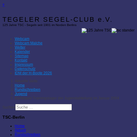
×
TEGELER SEGEL-CLUB e.V.
125 Jahre TSC - Segeln seit 1901 im Norden Berlins
Webcam
Webcam Malche
Wetter
Kalender
Sitemap
Kontakt
Impressum
Datenschutz
IDM der H-Boote 2026
Aktuelle Seite:
Home
Rundschreiben
Jugend
Kienbaum Trainingslager der Jugendabteilung im Januar 2004
Suchen
TSC-Berlin
Home
Aktuell
Rundschreiben