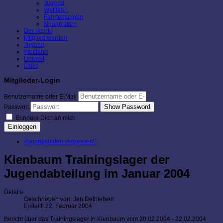
Jugend
Wettfahrt
Fahrtensegeln
Neuigkeiten
Der Verein
Mitglied werden
Jugend
Wettfahrt
Umwelt
Links
Mitglieder-Login
Benutzername oder E-Mail
Show Password
Passwort
Erinnere Dich an mich
Einloggen
Zugangsdaten vergessen?
Kienbaum Trainingslager der
Jugendabteilung im Januar 2004
Details
Geschrieben von:
Jan Dethlefsen
Erstellt: 22. Februar 2004
Bericht über das Trainingslager in Kienbaum vom 20.02.2004 - 22.02.2004