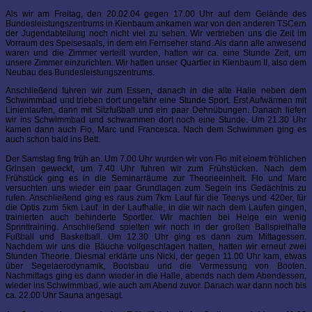
Als wir am Freitag, den 20.02.04 gegen 17.00 Uhr auf dem Gelände des
Bundesleistungszentrums in Kienbaum ankamen war von den anderen TSCern
der Jugendabteilung noch nicht viel zu sehen. Wir vertrieben uns die Zeit im
Vorraum des Speisesaals, in dem ein Fernseher stand. Als dann alle anwesend
waren und die Zimmer verteilt wurden, hatten wir ca. eine Stunde Zeit, um
unsere Zimmer einzurichten. Wir hatten unser Quartier in Kienbaum II, also dem
Neubau des Bundesleistungszentrums.
Anschließend fuhren wir zum Essen, danach in die alte Halle neben dem
Schwimmbad und trieben dort ungefähr eine Stunde Sport. Erst Aufwärmen mit
Linienlaufen, dann mit Sitzfußball und ein paar Dehnübungen. Danach liefen
wir ins Schwimmbad und schwammen dort noch eine Stunde. Um 21.30 Uhr
kamen dann auch Flo, Marc und Francesca. Nach dem Schwimmen ging es
auch schon bald ins Bett.
Der Samstag fing früh an. Um 7.00 Uhr wurden wir von Flo mit einem fröhlichen
Grinsen geweckt, um 7.40 Uhr fuhren wir zum Frühstücken. Nach dem
Frühstück ging es in die Seminarräume zur Theorieeinheit. Flo und Marc
versuchten uns wieder ein paar Grundlagen zum Segeln ins Gedächtnis zu
rufen. Anschließend ging es raus zum 7km Lauf für die Teenys und 420er, für
die Optis zum 5km Lauf. In der Laufhalle, in die wir nach dem Laufen gingen,
trainierten auch behinderte Sportler. Wir machten bei Helge ein wenig
Sprinttraining. Anschließend spielten wir noch in der großen Ballspielhalle
Fußball und Basketball. Um 12.30 Uhr ging es dann zum Mittagessen.
Nachdem wir uns die Bäuche vollgeschlagen hatten, hatten wir erneut zwei
Stunden Theorie. Diesmal erklärte uns Nicki, der gegen 11.00 Uhr kam, etwas
über Segelaerodynamik, Bootsbau und die Vermessung von Booten.
Nachmittags ging es dann wieder in die Halle, abends nach dem Abendessen,
wieder ins Schwimmbad, wie auch am Abend zuvor. Danach war dann noch bis
ca. 22.00 Uhr Sauna angesagt.