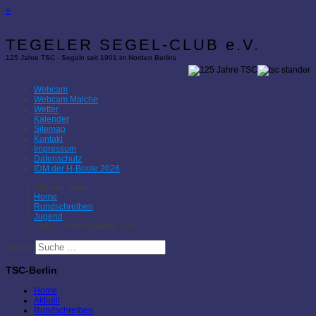
×
TEGELER SEGEL-CLUB e.V.
125 Jahre TSC - Segeln seit 1901 im Norden Berlins
Webcam
Webcam Malche
Wetter
Kalender
Sitemap
Kontakt
Impressum
Datenschutz
IDM der H-Boote 2026
Aktuelle Seite:
Home
Rundschreiben
Jugend
Opti-C-Trainingslager 2006
Suchen
TSC-Berlin
Home
Aktuell
Rundschreiben