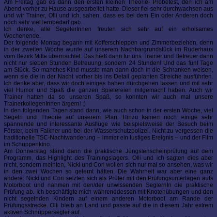
Am Freitag gab es dann den ersten kleinen Theorie- Probetest, den ich am
Abend vorher zu Hause ausgearbeitet hatte. Dieser fiel sehr durchwachsen aus
und wir Trainer, Olli und ich, sahen, dass es bei dem Ein oder Anderen doch
noch sehr viel lernbedarf gab.
Ich denke, alle SegelerInnen freuten sich sehr auf ein erholsames
Wochenende.
Der folgende Montag begann mit Kofferschleppen und Zimmerbeziehen, denn
in der zweiten Woche wurde auf unserem Nachbargrundstück im Ruderhaus
vom Bezirk Mitte übernachtet. Das hieß dann für uns Trainer und Betreuer dann
nicht nur sieben Stunden Betreuung, sondern 24 Stunden! Und das fünf Tage
am Stück. So manches Kind musste man dann doch in die Schranken weisen,
wenn sie die in der Nacht vorher bis ins Detail geplanten Streiche ausführten.
Ich denke aber, dass wir doch einiges haben durchgehen lassen und mit sehr
viel Humor und Spaß die ganzen Spielereien mitgemacht haben. Auch wir
Trainer hatten da so unseren Spaß, so konnten wir auch mal unsere
TrainerkollegenInnen ärgern! ;)
In den folgenden Tagen stand dann, wie auch schon in der ersten Woche, viel
Segeln und Theorie auf unserem Plan. Hinzu kamen noch einige sehr
spannende und interessante Ausflüge wie beispielsweise der Besuch beim
Förster, beim Falkner und bei der Wasserschutzpolizei. Nicht zu vergessen die
traditionelle TSC-Nachtwanderung – immer ein lustiges Ereignis – und der Film
im Schuppenkino.
Am Donnerstag stand dann die praktische Jüngstenscheinprüfung auf dem
Programm, das Highlight des Trainingslagers. Olli und ich sagten dies aber
nicht, sondern meinten, Nicki und Cori wollen sich nur mal so ansehen, was wir
in den zwei Wochen so gelernt hätten. Die Wahrheit war aber eine ganz
andere: Nicki und Cori setzten sich als Prüfer mit den Prüfungsunterlagen aufs
Motorboot und nahmen mit den/der unwissenden SeglernIn die praktische
Prüfung ab. Ich beschäftigte mich währenddessen mit Knotenübungen und den
nicht segelnden Kindern auf einem anderen Motorboot am Rande der
Prüfungsstrecke. Olli bleib an Land und passte auf die in diesem Jahr extrem
aktiven Schnuppersegler auf.