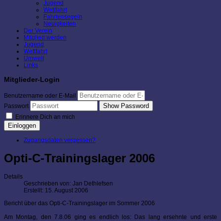
Jugend
Wettfahrt
Fahrtensegeln
Neuigkeiten
Der Verein
Mitglied werden
Jugend
Wettfahrt
Umwelt
Links
Mitglieder-Login
Benutzername oder E-Mail
Show Password
Passwort
Erinnere Dich an mich
Einloggen
Zugangsdaten vergessen?
Opti-C-Trainingslager 2006
Details
Geschrieben von:
Jan Dethlefsen
Erstellt: 15. August 2006
Bericht über das Opti-C-Trainingslager im Sommer 2006
Am Montag, den 7.8.06 ging es endlich los: Das lang ersehnte und erste