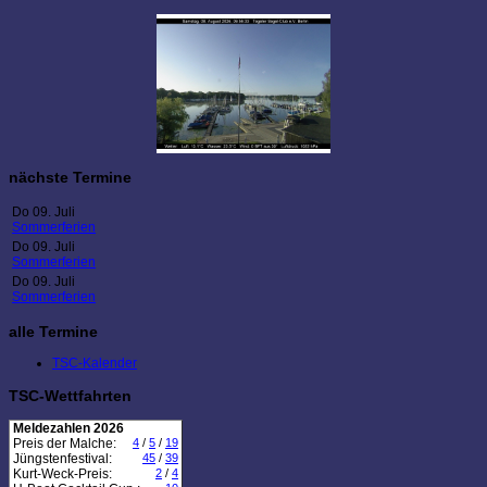
nächste Termine
Do 09. Juli
Sommerferien
Do 09. Juli
Sommerferien
Do 09. Juli
Sommerferien
alle Termine
TSC-Kalender
TSC-Wettfahrten
Meldezahlen 2026
Preis der Malche:
4
/
5
/
19
Jüngstenfestival:
45
/
39
Kurt-Weck-Preis:
2
/
4