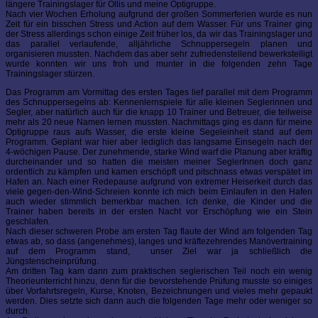
längere Trainingslager für Ollis und meine Optigruppe.
Nach vier Wochen Erholung aufgrund der großen Sommerferien wurde es nun
Zeit für ein bisschen Stress und Action auf dem Wasser. Für uns Trainer ging
der Stress allerdings schon einige Zeit früher los, da wir das Trainingslager und
das parallel verlaufende, alljährliche Schnuppersegeln planen und
organisieren mussten. Nachdem das aber sehr zufriedenstellend bewerkstelligt
wurde konnten wir uns froh und munter in die folgenden zehn Tage
Trainingslager stürzen.
Das Programm am Vormittag des ersten Tages lief parallel mit dem Programm
des Schnuppersegelns ab: Kennenlernspiele für alle kleinen Seglerinnen und
Segler, aber natürlich auch für die knapp 10 Trainer und Betreuer, die teilweise
mehr als 20 neue Namen lernen mussten. Nachmittags ging es dann für meine
Optigruppe raus aufs Wasser, die erste kleine Segeleinheit stand auf dem
Programm. Geplant war hier aber lediglich das langsame Einsegeln nach der
4-wöchigen Pause. Der zunehmende, starke Wind warf die Planung aber kräftig
durcheinander und so hatten die meisten meiner SeglerInnen doch ganz
ordentlich zu kämpfen und kamen erschöpft und pitschnass etwas verspätet im
Hafen an. Nach einer Redepause aufgrund von extremer Heiserkeit durch das
viele gegen-den-Wind-Schreien konnte ich mich beim Einlaufen in den Hafen
auch wieder stimmlich bemerkbar machen. Ich denke, die Kinder und die
Trainer haben bereits in der ersten Nacht vor Erschöpfung wie ein Stein
geschlafen.
Nach dieser schweren Probe am ersten Tag flaute der Wind am folgenden Tag
etwas ab, so dass (angenehmes), langes und kräftezehrendes Manövertraining
auf dem Programm stand, unser Ziel war ja schließlich die
Jüngstenscheinprüfung.
Am dritten Tag kam dann zum praktischen seglerischen Teil noch ein wenig
Theorieunterricht hinzu, denn für die bevorstehende Prüfung musste so einiges
über Vorfahrtsregeln, Kurse, Knoten, Bezeichnungen und vieles mehr gepaukt
werden. Dies setzte sich dann auch die folgenden Tage mehr oder weniger so
durch.