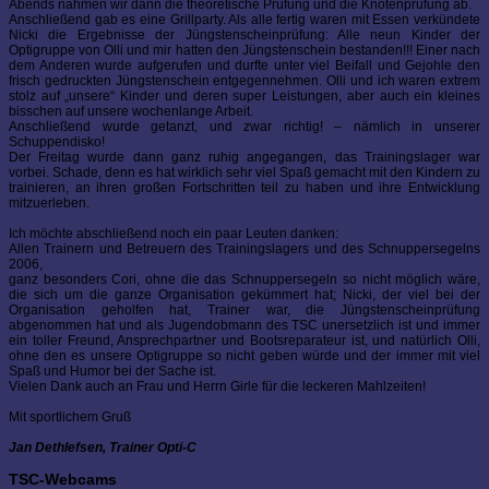
Abends nahmen wir dann die theoretische Prüfung und die Knotenprüfung ab.
Anschließend gab es eine Grillparty. Als alle fertig waren mit Essen verkündete
Nicki die Ergebnisse der Jüngstenscheinprüfung: Alle neun Kinder der
Optigruppe von Olli und mir hatten den Jüngstenschein bestanden!!! Einer nach
dem Anderen wurde aufgerufen und durfte unter viel Beifall und Gejohle den
frisch gedruckten Jüngstenschein entgegennehmen. Olli und ich waren extrem
stolz auf „unsere“ Kinder und deren super Leistungen, aber auch ein kleines
bisschen auf unsere wochenlange Arbeit.
Anschließend wurde getanzt, und zwar richtig! – nämlich in unserer
Schuppendisko!
Der Freitag wurde dann ganz ruhig angegangen, das Trainingslager war
vorbei. Schade, denn es hat wirklich sehr viel Spaß gemacht mit den Kindern zu
trainieren, an ihren großen Fortschritten teil zu haben und ihre Entwicklung
mitzuerleben.
Ich möchte abschließend noch ein paar Leuten danken:
Allen Trainern und Betreuern des Trainingslagers und des Schnuppersegelns
2006,
ganz besonders Cori, ohne die das Schnuppersegeln so nicht möglich wäre,
die sich um die ganze Organisation gekümmert hat; Nicki, der viel bei der
Organisation geholfen hat, Trainer war, die Jüngstenscheinprüfung
abgenommen hat und als Jugendobmann des TSC unersetzlich ist und immer
ein toller Freund, Ansprechpartner und Bootsreparateur ist, und natürlich Olli,
ohne den es unsere Optigruppe so nicht geben würde und der immer mit viel
Spaß und Humor bei der Sache ist.
Vielen Dank auch an Frau und Herrn Girle für die leckeren Mahlzeiten!
Mit sportlichem Gruß
Jan Dethlefsen, Trainer Opti-C
TSC-Webcams