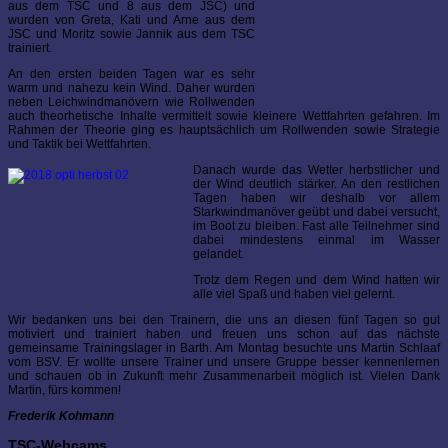
aus dem TSC und 8 aus dem JSC) und
wurden von Greta, Kati und Arne aus dem
JSC und Moritz sowie Jannik aus dem TSC
trainiert.
An den ersten beiden Tagen war es sehr
warm und nahezu kein Wind. Daher wurden
neben Leichwindmanövern wie Rollwenden
auch theorhetische Inhalte vermittelt sowie kleinere Wettfahrten gefahren. Im
Rahmen der Theorie ging es hauptsächlich um Rollwenden sowie Strategie
und Taktik bei Wettfahrten.
Danach wurde das Wetter herbstlicher und
der Wind deutlich stärker. An den restlichen
Tagen haben wir deshalb vor allem
Starkwindmanöver geübt und dabei versucht,
im Boot zu bleiben. Fast alle Teilnehmer sind
dabei mindestens einmal im Wasser
gelandet.
Trotz dem Regen und dem Wind hatten wir
alle viel Spaß und haben viel gelernt.
Wir bedanken uns bei den Trainern, die uns an diesen fünf Tagen so gut
motiviert und trainiert haben und freuen uns schon auf das nächste
gemeinsame Trainingslager in Barth. Am Montag besuchte uns Martin Schlaaf
vom BSV. Er wollte unsere Trainer und unsere Gruppe besser kennenlernen
und schauen ob in Zukunft mehr Zusammenarbeit möglich ist. Vielen Dank
Martin, fürs kommen!
Frederik Kohmann
TSC-Webcams