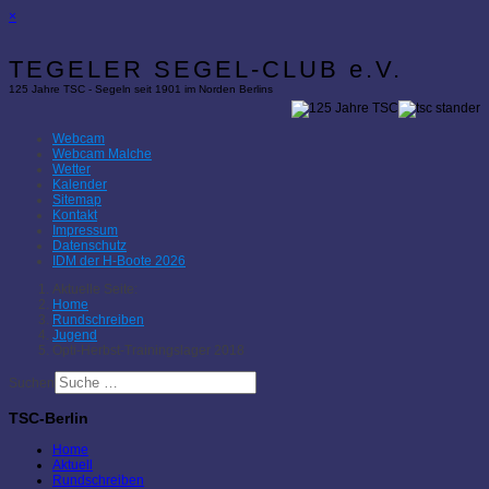
×
TEGELER SEGEL-CLUB e.V.
125 Jahre TSC - Segeln seit 1901 im Norden Berlins
Webcam
Webcam Malche
Wetter
Kalender
Sitemap
Kontakt
Impressum
Datenschutz
IDM der H-Boote 2026
Aktuelle Seite:
Home
Rundschreiben
Jugend
Opti-Herbst-Trainingslager 2018
Suchen
TSC-Berlin
Home
Aktuell
Rundschreiben