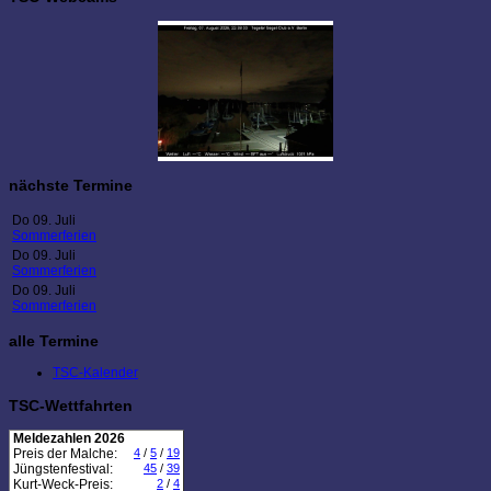
nächste Termine
Do 09. Juli
Sommerferien
Do 09. Juli
Sommerferien
Do 09. Juli
Sommerferien
alle Termine
TSC-Kalender
TSC-Wettfahrten
Meldezahlen 2026
Preis der Malche:
4
/
5
/
19
Jüngstenfestival:
45
/
39
Kurt-Weck-Preis:
2
/
4