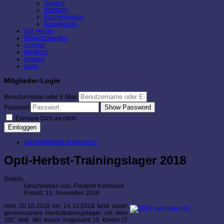
Jugend
Wettfahrt
Fahrtensegeln
Neuigkeiten
Der Verein
Mitglied werden
Jugend
Wettfahrt
Umwelt
Links
Mitglieder-Login
Benutzername oder E-Mail
Show Password
Passwort
Erinnere Dich an mich
Einloggen
Zugangsdaten vergessen?
Opti-Herbst-Trainingslager 2018
Details
Geschrieben von:
Frederik Kohmann
Erstellt: 15. November 2018
Vom 20.10.2018 bis 24.10.2018 fand unser
gemeinsames Herbsttrainingslager mit dem
JSC statt. Wir waren insgesamt 15 Kinder (7