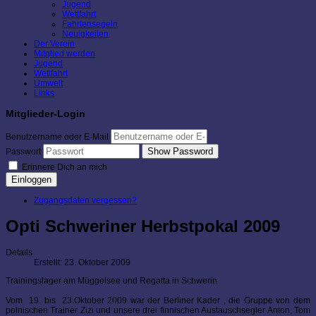
Jugend
Wettfahrt
Fahrtensegeln
Neuigkeiten
Der Verein
Mitglied werden
Jugend
Wettfahrt
Umwelt
Links
Mitglieder-Login
Benutzername oder E-Mail
Show Password
Passwort
Erinnere Dich an mich
Einloggen
Zugangsdaten vergessen?
Opti Schweriner Herbstpokal 2009
Details
Erstellt: 23. Oktober 2009
Trainingslager am Müggelsee und Regatta in Schwerin
Vom 19. bis 23.Oktober 2009 war der Berliner Kader , die Gruppe von dem
polnischen Trainer Zizi und unsere drei finnischen Austauschsegler Anton, Tom