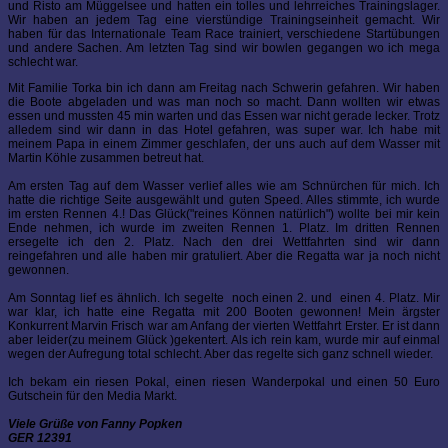
und Risto am Müggelsee und hatten ein tolles und lehrreiches Trainingslager.
Wir haben an jedem Tag eine vierstündige Trainingseinheit gemacht. Wir
haben für das Internationale Team Race trainiert, verschiedene Startübungen
und andere Sachen. Am letzten Tag sind wir bowlen gegangen wo ich mega
schlecht war.
Mit Familie Torka bin ich dann am Freitag nach Schwerin gefahren. Wir haben
die Boote abgeladen und was man noch so macht. Dann wollten wir etwas
essen und mussten 45 min warten und das Essen war nicht gerade lecker. Trotz
alledem sind wir dann in das Hotel gefahren, was super war. Ich habe mit
meinem Papa in einem Zimmer geschlafen, der uns auch auf dem Wasser mit
Martin Köhle zusammen betreut hat.
Am ersten Tag auf dem Wasser verlief alles wie am Schnürchen für mich. Ich
hatte die richtige Seite ausgewählt und guten Speed. Alles stimmte, ich wurde
im ersten Rennen 4.! Das Glück("reines Können natürlich") wollte bei mir kein
Ende nehmen, ich wurde im zweiten Rennen 1. Platz. Im dritten Rennen
ersegelte ich den 2. Platz. Nach den drei Wettfahrten sind wir dann
reingefahren und alle haben mir gratuliert. Aber die Regatta war ja noch nicht
gewonnen.
Am Sonntag lief es ähnlich. Ich segelte noch einen 2. und einen 4. Platz. Mir
war klar, ich hatte eine Regatta mit 200 Booten gewonnen! Mein ärgster
Konkurrent Marvin Frisch war am Anfang der vierten Wettfahrt Erster. Er ist dann
aber leider(zu meinem Glück )gekentert. Als ich rein kam, wurde mir auf einmal
wegen der Aufregung total schlecht. Aber das regelte sich ganz schnell wieder.
Ich bekam ein riesen Pokal, einen riesen Wanderpokal und einen 50 Euro
Gutschein für den Media Markt.
Viele Grüße von Fanny Popken
GER 12391