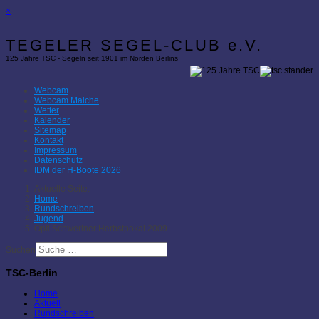
×
TEGELER SEGEL-CLUB e.V.
125 Jahre TSC - Segeln seit 1901 im Norden Berlins
Webcam
Webcam Malche
Wetter
Kalender
Sitemap
Kontakt
Impressum
Datenschutz
IDM der H-Boote 2026
Aktuelle Seite:
Home
Rundschreiben
Jugend
Opti Schweriner Herbstpokal 2009
Suchen
TSC-Berlin
Home
Aktuell
Rundschreiben