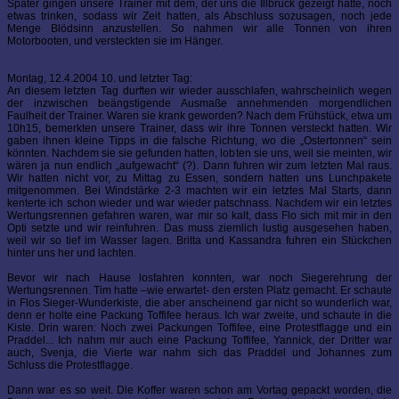
Später gingen unsere Trainer mit dem, der uns die Illbruck gezeigt hatte, noch
etwas trinken, sodass wir Zeit hatten, als Abschluss sozusagen, noch jede
Menge Blödsinn anzustellen. So nahmen wir alle Tonnen von ihren
Motorbooten, und versteckten sie im Hänger.
Montag, 12.4.2004 10. und letzter Tag:
An diesem letzten Tag durften wir wieder ausschlafen, wahrscheinlich wegen
der inzwischen beängstigende Ausmaße annehmenden morgendlichen
Faulheit der Trainer. Waren sie krank geworden? Nach dem Frühstück, etwa um
10h15, bemerkten unsere Trainer, dass wir ihre Tonnen versteckt hatten. Wir
gaben ihnen kleine Tipps in die falsche Richtung, wo die „Ostertonnen“ sein
könnten. Nachdem sie sie gefunden hatten, lobten sie uns, weil sie meinten, wir
wären ja nun endlich „aufgewacht“ (?). Dann fuhren wir zum letzten Mal raus.
Wir hatten nicht vor, zu Mittag zu Essen, sondern hatten uns Lunchpakete
mitgenommen. Bei Windstärke 2-3 machten wir ein letztes Mal Starts, dann
kenterte ich schon wieder und war wieder patschnass. Nachdem wir ein letztes
Wertungsrennen gefahren waren, war mir so kalt, dass Flo sich mit mir in den
Opti setzte und wir reinfuhren. Das muss ziemlich lustig ausgesehen haben,
weil wir so tief im Wasser lagen. Britta und Kassandra fuhren ein Stückchen
hinter uns her und lachten.
Bevor wir nach Hause losfahren konnten, war noch Siegerehrung der
Wertungsrennen. Tim hatte –wie erwartet- den ersten Platz gemacht. Er schaute
in Flos Sieger-Wunderkiste, die aber anscheinend gar nicht so wunderlich war,
denn er holte eine Packung Toffifee heraus. Ich war zweite, und schaute in die
Kiste. Drin waren: Noch zwei Packungen Toffifee, eine Protestflagge und ein
Praddel... Ich nahm mir auch eine Packung Toffifee, Yannick, der Dritter war
auch, Svenja, die Vierte war nahm sich das Praddel und Johannes zum
Schluss die Protestflagge.
Dann war es so weit. Die Koffer waren schon am Vortag gepackt worden, die