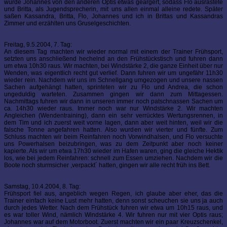
wurde Johannes von den anderen Optis etwas geärgert, sodass Flo ausrastete
und Britta, als Jugendsprecherin, mit uns allen einmal alleine redete. Später
saßen Kassandra, Britta, Flo, Johannes und ich in Brittas und Kassandras
Zimmer und erzählten uns Gruselgeschichten.
Freitag, 9.5.2004, 7. Tag:
An diesem Tag machten wir wieder normal mit einem der Trainer Frühsport,
setzten uns anschließend hechelnd an den Frühstückstisch und fuhren dann
um etwa 10h30 raus. Wir machten, bei Windstärke 2, die ganze Einheit über nur
Wenden, was eigentlich recht gut verlief. Dann fuhren wir um ungefähr 11h30
wieder rein. Nachdem wir uns im Schnellgang umgezogen und unsere nassen
Sachen aufgehängt hatten, sprinteten wir zu Flo und Andrea, die schon
ungeduldig warteten. Zusammen gingen wir dann zum Mittagessen.
Nachmittags fuhren wir dann in unseren immer noch patschnassen Sachen um
ca. 14h30 wieder raus. Immer noch war nur Windstärke 2. Wir machten
Angleichen (Wendentraining), dann ein sehr verrücktes Wertungsrennen, in
dem Tim und ich zuerst weit vorne lagen, dann aber weit hinten, weil wir die
falsche Tonne angefahren hatten. Also wurden wir vierter und fünfte. Zum
Schluss machten wir beim Reinfahren noch Vorwindhalsen, und Flo versuchte
uns Powerhalsen beizubringen, was zu dem Zeitpunkt aber noch keiner
kapierte. Als wir um etwa 17h30 wieder im Hafen waren, ging die gleiche Hektik
los, wie bei jedem Reinfahren: schnell zum Essen umziehen. Nachdem wir die
Boote noch sturmsicher ,verpackt´ hatten, gingen wir alle recht früh ins Bett.
Samstag, 10.4.2004, 8. Tag:
Frühsport fiel aus, angeblich wegen Regen, ich glaube aber eher, das die
Trainer einfach keine Lust mehr hatten, denn sonst scheuchen sie uns ja auch
durch jedes Wetter. Nach dem Frühstück fuhren wir etwa um 10h15 raus, und
es war toller Wind, nämlich Windstärke 4. Wir fuhren nur mit vier Optis raus;
Johannes war auf dem Motorboot. Zuerst machten wir ein paar Kreuzschenkel,