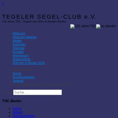
×
TEGELER SEGEL-CLUB e.V.
125 Jahre TSC - Segeln seit 1901 im Norden Berlins
Webcam
Webcam Malche
Wetter
Kalender
Sitemap
Kontakt
Impressum
Datenschutz
IDM der H-Boote 2026
Aktuelle Seite:
Home
Rundschreiben
Jugend
Oster-Trainingslager in Warnemünde 2004
Suchen
TSC-Berlin
Home
Aktuell
Rundschreiben