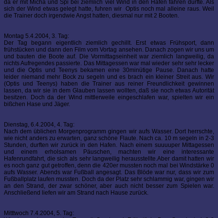
da er mit Micha und Spi bei ziemlich viel Wind in den Hafen fahren durfte. Als
sich der Wind etwas gelegt hatte, fuhren wir Optis noch mal alleine raus. Weil
die Trainer doch irgendwie Angst hatten, diesmal nur mit 2 Booten.
Montag 5.4.2004, 3. Tag:
Der Tag begann eigentlich ziemlich gechillt. Erst etwas Frühsport, dann
frühstücken und dann den Film vom Vortag ansehen. Danach zogen wir uns um
und bauten die Boote auf. Die Vormittagseinheit war ziemlich langweilig, da
nichts Aufregendes passierte. Das Mittagessen war mal wieder sehr sehr lecker
und die Optis und Teenys bekamen eine 30minütige Pause. Danach hatte
leider niemand mehr Bock zu segeln und es brach ein kleiner Streit aus. Wir
(Optis und Teenys) haben die Trainer aus reiner Freundlichkeit gewinnen
lassen, da wir sie in dem Glauben lassen wollten, daß sie noch etwas Autorität
besitzen. Doch da der Wind mittlerweile eingeschlafen war, spielten wir ein
bißchen Hase und Jäger.
Dienstag, 6.4.2004, 4. Tag:
Nach dem üblichen Morgenprogramm gingen wir aufs Wasser. Dort herrschte,
wie nicht anders zu erwarten, ganz schöne Flaute. Nach ca. 10 m segeln in 2-3
Stunden, durften wir zurück in den Hafen. Nach einem suuuuper Mittagessen
und einem erholsamen Päuschen, machten wir eine interessante
Hafenrundfahrt, die sich als sehr langweilig herausstellte.Aber damit hatten wir
es noch ganz gut getroffen, denn die 420er mussten noch mal bei Windstärke 0
aufs Wasser. Abends war Fußball angesagt. Das Blöde war nur, dass wir zum
Fußballplatz laufen mussten. Doch da der Platz sehr schlammig war, gingen wir
an den Strand, der zwar schöner, aber auch nicht besser zum Spielen war.
Anschließend liefen wir am Strand nach Hause zurück.
Mitttwoch 7.4.2004, 5. Tag: