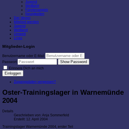
Jugend
Wettfahrt
Fahrtensegeln
Neuigkeiten
Der Verein
Mitglied werden
Jugend
Wettfahrt
Umwelt
Links
Mitglieder-Login
Benutzername oder E-Mail
Show Password
Passwort
Erinnere Dich an mich
Einloggen
Zugangsdaten vergessen?
Oster-Trainingslager in Warnemünde
2004
Details
Geschrieben von:
Anja Sommerfeld
Erstellt: 12. April 2004
Trainingslager Warnemünde 2004, erster Teil