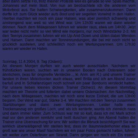
aber dann setzte Flo, trotz meiner Proteste weil es gerade so viel Spaß machte,
Johannes auf mein Boot. Von nun an beobachtete ich die anderen vom
Motorboot aus. Sie hatten Schwierigkeiten, alle zusammenzukommen. Dann
durfte ich zum Glück wieder aufs Boot und wir segelten Vorwind in den Hafen.
Hierbei machten wir noch ein paar Halsen, was aber ziemlich schwierig und
anstrengend war, weil so viel Wind war. Um 12h30 waren wir dann wieder
drinnen. Nach dem Mittagessen fuhren wir wieder raus, etwa um 14h30. Jetzt
war leider nicht mehr so viel Wind wie morgens, nur noch Windstärke 2-3. Mit
den Teenys zusammen fuhren wir ein Up-And-Down und übten dabei Wenden
und Halsen. Dann machten wir Tonnenrundungen, die bei mir noch nicht so
glücklich ausfielen, und schließlich noch ein Wertungsrennen. Um 17h30
waren wir wieder im Hafen.
Sonntag, 11.4.2004, 9. Tag (Ostern):
An diesem Morgen durften wir auch wieder ausschlafen. Nachdem wir
frühstücken waren, suchten wir in unseren Booten nach Ostereiern oder
ähnlichem, (was für originelle Verstecke..., kl. Anm. am R.) und unsere Trainer
fanden in ihren Motorbooten auch etwas, weil Britta und ich am Abend zuvor
barfuß und in Schlafanzügen noch schnell ein paar Bonbons versteckt hatten.
Für unsere lieben kleinen dicken Trainer (Scherz). An diesem Vormittag
machten wir Theorie und futterten dabei unsere Ostersachen. Am Nachmittag,
nach dem Mittagessen, machten wir noch eine kurze Einheit, die um 13h00
begann. Der Wind war gut, Stärke 3-4. Wir machten mit den Teenys zusammen
Startübungen und dann zwei Wertungsrennen. Leider hatte mein
Trockenanzug ein großes Loch, und als ich kenterte, wurde ich ziemlich nass
und dann immer kälter. Zum Schluss war mir so kalt, dass ich mit Mark schon
mal vor den anderen reinfuhr und heiß duschen ging. Am Abend hatten die
Trainer eine Überraschung für uns: Wir sollten die Illbruck besichtigen!!! Sie war
wirklich überwältigend! Wir stellten fest, dass ihr Baumniederhohler etwa so
groß war wie unser Mast! Nachdem wir ein paar Fotos gemacht hatten, fuhren
wir weiter zum Osterfeuer am Strand. Dann gingen wir noch ein Eis essen.