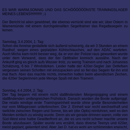
ES WAR WARM,SONNIG UND DAS SCHÖÖÖÖÖÖNSTE TRAININGSLAGER
MEINES LEBENS!!!!!!!!!!!!! ;-)
Der Bericht ist allen gewidmet, die ebenso verrückt sind wie wir, über Ostern in
Warnemünde mit einem durchgeknallten Segeltrainer das Regattasegeln zu
lernen.
Samstag, 3.4.2004, 1. Tag:
Schon die Anreise gestaltete sich äußerst schwierig, da wir 3 Stunden an einem
Rasthof, wegen eines geplatzten Kühlschlauches, auf den ADAC warteten.
Auch Micha kam nicht besser weg, da er von der Polizei raus gewunken wurde
unter dem Vorwand, dass der 6er Optitrailer komisch aussähe. Nach der
Ankunft ging es gleich aufs Wasser trotz, zu wenig Trainern und nach Johannes
Schätzung, 6 bis 7 Windstärken. Leider hatte der 420er-Segler Jan Detlefsen
vergessen seinen Schotten mit einzupacken und so fiel das Segeln für ihn erst
mal flach. Aber das machte nichts, immerhin hatten beim abendlichen Zechen,
die 420er Seglerinnen jede Menge Spaß mit den Trainern.
Sonntag, 4.4.2004, 2. Tag:
Der Tag begann mit einem nicht stattfindenden Morgenjogging und einem
stattfindenden umfangreichen Frühstück. Danach wurden die Boote aufgeriggt.
Die relativ windige erste Trainingseinheit wurde ohne große Besonderheiten
nur vom Mittagessen unterbrochen. Die 2. Einheit war recht wechselhaft und
switchte zwischen Regen und Sonne, bis wir (die Optis) reinfuhren, weil es den
Meisten einfach zu windig wurde. Denn als wir gerade drinnen waren, rollte von
Süd-West eine halbe Gewitterfront an, die es uns recht schwer machte unsere
Boote abzubauen. Später wurde uns erzählt, dass diverse Teenys und 420er,
meist geplant, gekentert sind. Aber Jan D. hat es wohl am schlimmsten erwischt,