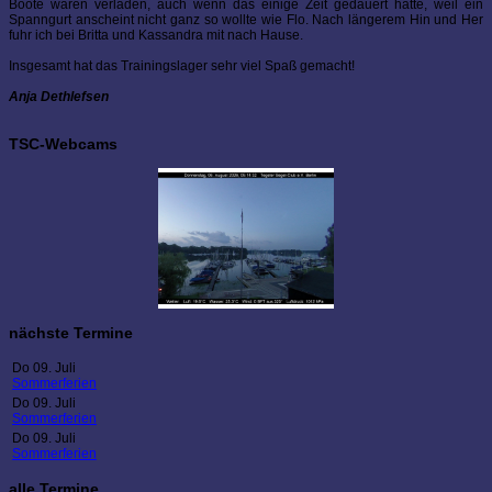
Boote waren verladen, auch wenn das einige Zeit gedauert hatte, weil ein
Spanngurt anscheint nicht ganz so wollte wie Flo. Nach längerem Hin und Her
fuhr ich bei Britta und Kassandra mit nach Hause.
Insgesamt hat das Trainingslager sehr viel Spaß gemacht!
Anja Dethlefsen
TSC-Webcams
nächste Termine
Do 09. Juli
Sommerferien
Do 09. Juli
Sommerferien
Do 09. Juli
Sommerferien
alle Termine