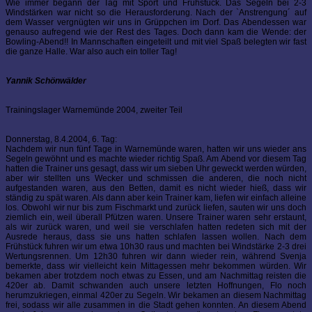
Wie immer begann der Tag mit Sport und Frühstück. Das Segeln bei 2-3
Windstärken war nicht so die Herausforderung. Nach der `Anstrengung´ auf
dem Wasser vergnügten wir uns in Grüppchen im Dorf. Das Abendessen war
genauso aufregend wie der Rest des Tages. Doch dann kam die Wende: der
Bowling-Abend!! In Mannschaften eingeteilt und mit viel Spaß belegten wir fast
die ganze Halle. War also auch ein toller Tag!
Yannik Schönwälder
Trainingslager Warnemünde 2004, zweiter Teil
Donnerstag, 8.4.2004, 6. Tag:
Nachdem wir nun fünf Tage in Warnemünde waren, hatten wir uns wieder ans
Segeln gewöhnt und es machte wieder richtig Spaß. Am Abend vor diesem Tag
hatten die Trainer uns gesagt, dass wir um sieben Uhr geweckt werden würden,
aber wir stellten uns Wecker und schmissen die anderen, die noch nicht
aufgestanden waren, aus den Betten, damit es nicht wieder hieß, dass wir
ständig zu spät waren. Als dann aber kein Trainer kam, liefen wir einfach alleine
los. Obwohl wir nur bis zum Fischmarkt und zurück liefen, sauten wir uns doch
ziemlich ein, weil überall Pfützen waren. Unsere Trainer waren sehr erstaunt,
als wir zurück waren, und weil sie verschlafen hatten redeten sich mit der
Ausrede heraus, dass sie uns hatten schlafen lassen wollen. Nach dem
Frühstück fuhren wir um etwa 10h30 raus und machten bei Windstärke 2-3 drei
Wertungsrennen. Um 12h30 fuhren wir dann wieder rein, während Svenja
bemerkte, dass wir vielleicht kein Mittagessen mehr bekommen würden. Wir
bekamen aber trotzdem noch etwas zu Essen, und am Nachmittag reisten die
420er ab. Damit schwanden auch unsere letzten Hoffnungen, Flo noch
herumzukriegen, einmal 420er zu Segeln. Wir bekamen an diesem Nachmittag
frei, sodass wir alle zusammen in die Stadt gehen konnten. An diesem Abend