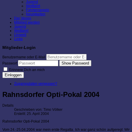
Jugend
Wettfahrt
Fahrtensegeln
Neuigkeiten
Der Verein
Mitglied werden
Jugend
Wettfahrt
Umwelt
Links
Mitglieder-Login
Benutzername oder E-Mail
Show Password
Passwort
Erinnere Dich an mich
Einloggen
Zugangsdaten vergessen?
Rahnsdorfer Opti-Pokal 2004
Details
Geschrieben von:
Timo Völker
Erstellt: 25. April 2004
Rahnsdorfer Opti-Pokal 2004
Vom 24.-25.04.2004 war mein erste Regatta. Ich war ganz schön aufgeregt. Wir