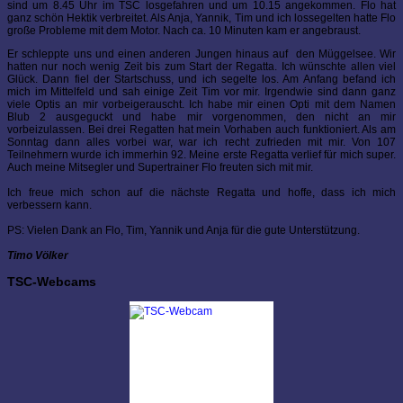
sind um 8.45 Uhr im TSC losgefahren und um 10.15 angekommen. Flo hat
ganz schön Hektik verbreitet. Als Anja, Yannik, Tim und ich lossegelten hatte Flo
große Probleme mit dem Motor. Nach ca. 10 Minuten kam er angebraust.
Er schleppte uns und einen anderen Jungen hinaus auf den Müggelsee. Wir
hatten nur noch wenig Zeit bis zum Start der Regatta. Ich wünschte allen viel
Glück. Dann fiel der Startschuss, und ich segelte los. Am Anfang befand ich
mich im Mittelfeld und sah einige Zeit Tim vor mir. Irgendwie sind dann ganz
viele Optis an mir vorbeigerauscht. Ich habe mir einen Opti mit dem Namen
Blub 2 ausgeguckt und habe mir vorgenommen, den nicht an mir
vorbeizulassen. Bei drei Regatten hat mein Vorhaben auch funktioniert. Als am
Sonntag dann alles vorbei war, war ich recht zufrieden mit mir. Von 107
Teilnehmern wurde ich immerhin 92. Meine erste Regatta verlief für mich super.
Auch meine Mitsegler und Supertrainer Flo freuten sich mit mir.
Ich freue mich schon auf die nächste Regatta und hoffe, dass ich mich
verbessern kann.
PS: Vielen Dank an Flo, Tim, Yannik und Anja für die gute Unterstützung.
Timo Völker
TSC-Webcams