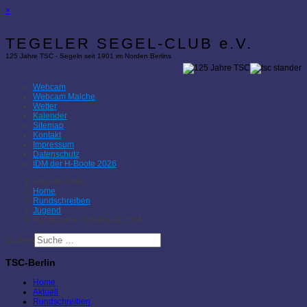
×
TEGELER SEGEL-CLUB e.V.
125 Jahre TSC - Segeln seit 1901 im Norden Berlins
Webcam
Webcam Malche
Wetter
Kalender
Sitemap
Kontakt
Impressum
Datenschutz
IDM der H-Boote 2026
Aktuelle Seite:
Home
Rundschreiben
Jugend
Rahnsdorfer Opti-Pokal 2004
Suchen
TSC-Berlin
Home
Aktuell
Rundschreiben