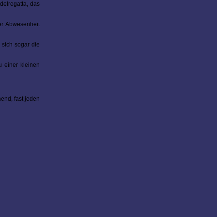
elregatta, das
er Abwesenheit
sich sogar die
 einer kleinen
end, fast jeden