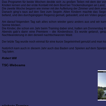
Das Programm für beide Wochen deckte sich zu großen Teilen mit dem der vor
Knoten lernen und der erste Kontakt mit dem Boot bei Trockenübungen an Land,
Die zweite Woche begann wie immer mit der Aufteilung der Zimmer und dem ans
Danach ging’s raus auf den See zum Segeln. Allen Kindern machte das Segel
befand, und des durchgängigen Regens) gemalt, gebastelt, und ein Video geguck
Am darauf folgenden Tag sah alles schon wieder ganz anders aus und wir kam
Sonne blicken.
Die Kinder, die schon ein Jahr beim Training dabei sind, hatten am Donnerstag i
Abends gab’s dann eine Premiere – die Kinderdisco. Es wurde getanzt, gesp
Nachtwanderung in den derweil nachtschwarzen Wald.
Der letzte Tag wurde noch einmal für eine kurze Segeleinheit genutzt und man k
Natürlich kam auch in diesem Jahr auch das Baden und Spielen auf dem Spielpla
Tag taten.
Robert Will
TSC-Webcams
nächste Termine