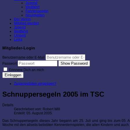
Jugend
Wettfahrt
Fahrtensegeln
Neuigkeiten
Der Verein
Mitglied werden
Jugend
Wettfahrt
Umwelt
Links
Mitglieder-Login
Benutzername oder E-Mail
Show Password
Passwort
Erinnere Dich an mich
Einloggen
Zugangsdaten vergessen?
Schnuppersegeln 2005 im TSC
Details
Geschrieben von:
Robert Will
Erstellt: 05. August 2005
Das Schnuppersegeln dieses Jahr begann am 25. Juli und ging bis zum 05. A
Woche mit den allseits beliebten Kennenlernspielen, die allen Kindern und auch