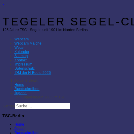
×
TEGELER SEGEL-CL
125 Jahre TSC - Segeln seit 1901 im Norden Berlins
Webcam
Webcam Malche
Wetter
Kalender
Sitemap
Kontakt
Impressum
Datenschutz
IDM der H-Boote 2026
Aktuelle Seite:
Home
Rundschreiben
Jugend
Schnuppersegeln 2005 im TSC
Suchen
TSC-Berlin
Home
Aktuell
Rundschreiben