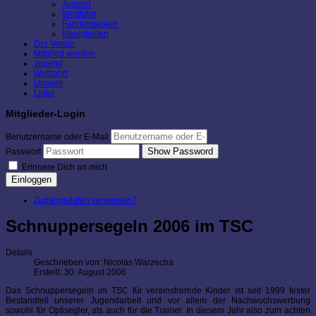
Jugend
Wettfahrt
Fahrtensegeln
Neuigkeiten
Der Verein
Mitglied werden
Jugend
Wettfahrt
Umwelt
Links
Mitglieder-Login
Benutzername oder E-Mail
Show Password
Passwort
Erinnere Dich an mich
Einloggen
Zugangsdaten vergessen?
Schnuppersegeln 2006 im TSC
Details
Geschrieben von:
Nicolas Warzecha
Erstellt: 30. August 2006
Das Schnuppersegeln im TSC für vereinsfremde Kinder ist seit 1999 fester
Bestandteil unserer Jugendarbeit und vor allem der Nachwuchswerbung
sowohl für Optisegler, als auch für die Trainer. In diesem Jahr also zum achten