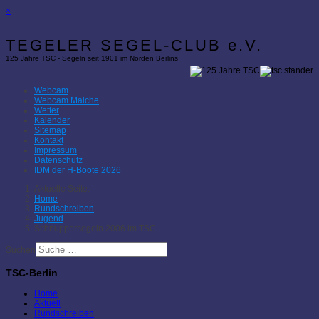
×
TEGELER SEGEL-CLUB e.V.
125 Jahre TSC - Segeln seit 1901 im Norden Berlins
Webcam
Webcam Malche
Wetter
Kalender
Sitemap
Kontakt
Impressum
Datenschutz
IDM der H-Boote 2026
Aktuelle Seite:
Home
Rundschreiben
Jugend
Schnuppersegeln 2006 im TSC
Suchen
TSC-Berlin
Home
Aktuell
Rundschreiben