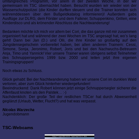
umfangreiches Programm, vor allem in der zweiten Woche, in der wir
gemeinsam im TSC übernachtet haben. Besucht wurden wir wieder von der
Wasserschutzpolizei (die Kinder durften steuern und die Trainer konnten sich
währenddessen über den Bußgeldkatalog informieren)! Außerdem gabs
Ausflüge zur DLRG, dem Förster und dem Falkner, Schuppenkino, Grillen, eine
Kinderdisco und als krönender Abschluss die Nachtwanderung!
Bedanken möchte ich mich vor allem bei Cori, die das ganze mit mir zusammen
organisiert hat und während der zwei Wochen im TSC angesagt hat, wo’s lang
geht! Dann bei Jan (D.) und Olli, die ihre Kinder so großartig auf den
Jüngstensegelschein vorbereitet haben, bei allen anderen Trainern: Cessi,
Simone, Sonja, Jeronimo, Robert, Joris und bei den Nachwuchs-Betreuern
Anja, Timo und Yannick! Vier unsere Trainer waren übrigens selbst Teilnehmer
des Schnuppersegelns 1999 bzw. 2000 und leiten jetzt ihre eigenen
Trainingsgruppen!
Noch etwas zu Schluss.
Glück gehabt: Bei der Nachtwanderung haben wir unsere Cori im dunklen Wald
verloren, aber zum Glück hinterher wiedergefunden!
Beeindruckend: Dank Robert können jetzt einige Schnuppersegler sicherer die
Affenfaust knoten als den Palstek… :-)
Nachdenklich: Der große Teil der restlichen TSCer hat durch Abwesenheit
geglänzt (Urlaub, Wetter, Flucht?) und hat was verpasst.
Nicolas Warzecha
Jugendobmann
TSC-Webcams