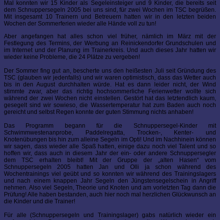
Mal konnten wir 15 Kinder als Segeleinsteiger und 9 Kinder, die bereits seit
dem Schnuppersegeln 2005 bei uns sind, für zwei Wochen im TSC begrüßen.
Mit insgesamt 10 Trainern und Betreuern hatten wir in den letzten beiden
Wochen der Sommerferien wieder alle Hände voll zu tun!
Aber angefangen hat alles schon viel früher, nämlich im März mit der
Festlegung des Termins, der Werbung an Reinickendorfer Grundschulen und
im Internet und der Planung im Trainerkreis. Und auch dieses Jahr hatten wir
wieder keine Probleme, die 24 Plätze zu vergeben!
Der Sommer fing gut an, bescherte uns den heißesten Juli seit Gründung des
TSC (glauben wir jedenfalls) und wir waren optimistisch, dass das Wetter auch
bis in den August durchhalten würde. Hat es dann leider nicht, der Wind
stimmte zwar, aber das richtig hochsommerliche Ferienwetter wollte sich
während der zwei Wochen nicht einstellen. Gestört hat das letztendlich kaum,
gesegelt sind wir sowieso, die Wassertemperatur hat zum Baden auch noch
gereicht und selbst Regen konnte der guten Stimmung nichts anhaben!
Das Programm begann für die Schnuppersegel-Kinder mit
Schwimmwestenanprobe, Paddelregatta, Trocken-, Kenter- und
Knotenübungen bis hin zum alleine Segeln im Opti! Und im Nachhinein können
wir sagen, dass wieder alle Spaß hatten, einige dazu noch viel Talent und so
hoffen wir, dass auch in diesem Jahr der ein- oder andere Schnuppersegler
dem TSC erhalten bleibt! Mit der Gruppe der „alten Hasen“ vom
Schnuppersegeln 2005 hatten Jan und Olli ja schon während des
Wochentrainings viel geübt und so konnten wir während des Trainingslagers
und nach einem knappen Jahr Segeln den Jüngstensegelschein in Angriff
nehmen. Also viel Segeln, Theorie und Knoten und am vorletzten Tag dann die
Prüfung! Alle haben bestanden, auch hier noch mal herzlichen Glückwunsch an
die Kinder und die Trainer!
Für alle (Schnuppersegeln und Trainingslager) gabs natürlich wieder ein