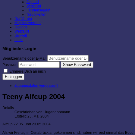
Jugend
Wettfahrt
Fahrtensegeln
Neuigkeiten
Der Verein
Mitglied werden
Jugend
Wettfahrt
Umwelt
Links
Mitglieder-Login
Benutzername oder E-Mail
Show Password
Passwort
Erinnere Dich an mich
Einloggen
Zugangsdaten vergessen?
Teeny Alfcup 2004
Details
Geschrieben von:
Jugendobmann
Erstellt: 23. Mai 2004
Alfcup 22.05. und 23.05.2004
Als wir Freitag in Osnabrück angekommen sind, haben wir erst einmal das Boot