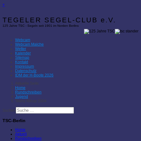
×
TEGELER SEGEL-CLUB e.V.
125 Jahre TSC - Segeln seit 1901 im Norden Berlins
Webcam
Webcam Malche
Wetter
Kalender
Sitemap
Kontakt
Impressum
Datenschutz
IDM der H-Boote 2026
Aktuelle Seite:
Home
Rundschreiben
Jugend
Teeny Alfcup 2004
Suchen
TSC-Berlin
Home
Aktuell
Rundschreiben