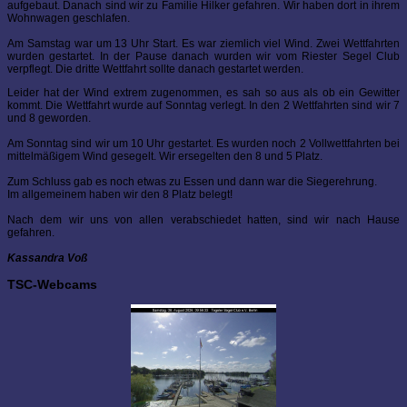
aufgebaut. Danach sind wir zu Familie Hilker gefahren. Wir haben dort in ihrem
Wohnwagen geschlafen.
Am Samstag war um 13 Uhr Start. Es war ziemlich viel Wind. Zwei Wettfahrten
wurden gestartet. In der Pause danach wurden wir vom Riester Segel Club
verpflegt. Die dritte Wettfahrt sollte danach gestartet werden.
Leider hat der Wind extrem zugenommen, es sah so aus als ob ein Gewitter
kommt. Die Wettfahrt wurde auf Sonntag verlegt. In den 2 Wettfahrten sind wir 7
und 8 geworden.
Am Sonntag sind wir um 10 Uhr gestartet. Es wurden noch 2 Vollwettfahrten bei
mittelmäßigem Wind gesegelt. Wir ersegelten den 8 und 5 Platz.
Zum Schluss gab es noch etwas zu Essen und dann war die Siegerehrung.
Im allgemeinem haben wir den 8 Platz belegt!
Nach dem wir uns von allen verabschiedet hatten, sind wir nach Hause
gefahren.
Kassandra Voß
TSC-Webcams