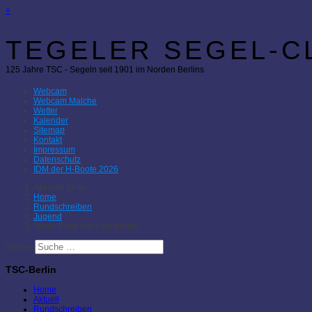
×
TEGELER SEGEL-CL
125 Jahre TSC - Segeln seit 1901 im Norden Berlins
Webcam
Webcam Malche
Wetter
Kalender
Sitemap
Kontakt
Impressum
Datenschutz
IDM der H-Boote 2026
Aktuelle Seite:
Home
Rundschreiben
Jugend
Teeny Preis von Lindwerder
Suchen
TSC-Berlin
Home
Aktuell
Rundschreiben