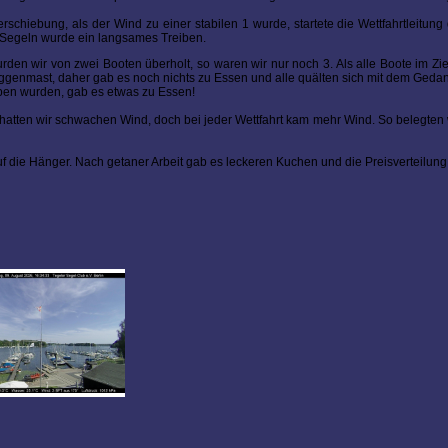
chiebung, als der Wind zu einer stabilen 1 wurde, startete die Wettfahrtleitung d
 Segeln wurde ein langsames Treiben.
rden wir von zwei Booten überholt, so waren wir nur noch 3. Als alle Boote im Zi
laggenmast, daher gab es noch nichts zu Essen und alle quälten sich mit dem Ged
ben wurden, gab es etwas zu Essen!
t hatten wir schwachen Wind, doch bei jeder Wettfahrt kam mehr Wind. So belegten 
f die Hänger. Nach getaner Arbeit gab es leckeren Kuchen und die Preisverteilun