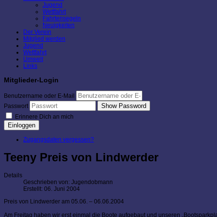
Jugend
Wettfahrt
Fahrtensegeln
Neuigkeiten
Der Verein
Mitglied werden
Jugend
Wettfahrt
Umwelt
Links
Mitglieder-Login
Benutzername oder E-Mail
Show Password
Passwort
Erinnere Dich an mich
Einloggen
Zugangsdaten vergessen?
Teeny Preis von Lindwerder
Details
Geschrieben von:
Jugendobmann
Erstellt: 06. Juni 2004
Preis von Lindwerder am 05.06. – 06.06.2004
Am Freitag haben wir erst einmal die Boote aufgebaut und unseren „Bootsparkplat