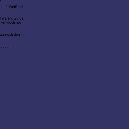
ie 1 Wettfahrt.
el waren, wurde
anken doch noch
wir noch den 4;
g begann.