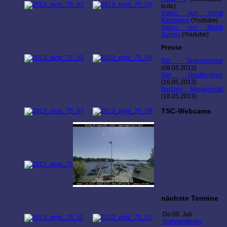
tv.de)
Video von Horst
Kaufmann
(Youtube)
Video von Murat
Suntay
(Youtube)
Presse
Der Tagesspiegel
(08.05.2013)
Der Nordberliner
(16.05.2013)
Berliner Morgenpost
(18.05.2013)
TSC-Webcams
nächste Termine
Do 09. Juli
Sommerferien