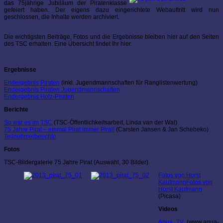
das 75jährige Jubiläum der Piratenklasse
gefeiert haben. Der eigens dazu eingerichtete Webauftritt wird nun
geschlossen, die Inhalte werden archiviert.
Die wichtigsten Beiträge, Fotos und die Ergebnisse bleiben hier auf den Seiten
des TSC erhalten. Eine Übersicht findet Ihr hier.
Ergebnisse
Endergebnis Piraten
(inkl. Jugendmannschaften für Ranglistenwertung)
Endergebnis Piraten Jugendmannschaften
Endergebnis Holz-Piraten
Berichte
So war es im TSC
(TSC-Öffentlichkeitsarbeit, Linda van der Wal)
75 Jahre Pirat – einmal Pirat immer Pirat!
(Carsten Jansen & Jan Schebeko)
Teilnehmerberichte
Fotos
TSC-Bildergalerie 75 Jahre Pirat (Auswahl, 30 Bilder)
Fotos von Horst
KaufmannFotos von
Horst Kaufmann
(Picasa)
Videos
Aqua TV
(www.aqua-