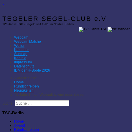
×
TEGELER SEGEL-CLUB e.V.
125 Jahre TSC - Segeln seit 1901 im Norden Berlins
Webcam
Webcam Malche
Wetter
Kalender
Sitemap
Kontakt
Impressum
Datenschutz
IDM der H-Boote 2026
Aktuelle Seite:
Home
Rundschreiben
Neuigkeiten
75 Jahre Pirat - Webauftritt wird geschlossen
Suchen
TSC-Berlin
Home
Aktuell
Rundschreiben