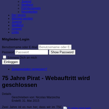
Jugend
Wettfahrt
Fahrtensegeln
Neuigkeiten
Der Verein
Mitglied werden
Jugend
Wettfahrt
Umwelt
Links
Mitglieder-Login
Benutzername oder E-Mail
Show Password
Passwort
Erinnere Dich an mich
Einloggen
Zugangsdaten vergessen?
75 Jahre Pirat - Webauftritt wird
geschlossen
Details
Geschrieben von:
Nicolas Warzecha
Erstellt: 31. Mai 2015
Zwei Jahre ist es nun her, dass wir im TSC