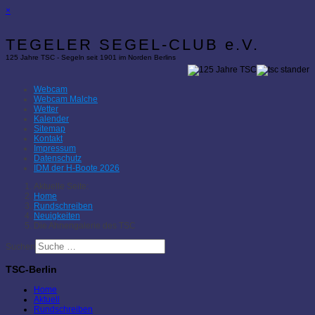
×
TEGELER SEGEL-CLUB e.V.
125 Jahre TSC - Segeln seit 1901 im Norden Berlins
Webcam
Webcam Malche
Wetter
Kalender
Sitemap
Kontakt
Impressum
Datenschutz
IDM der H-Boote 2026
Aktuelle Seite:
Home
Rundschreiben
Neuigkeiten
Die Ahnengalerie des TSC
Suchen
TSC-Berlin
Home
Aktuell
Rundschreiben