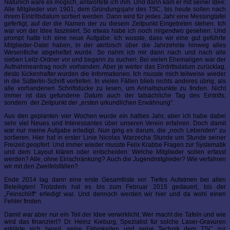
Natürlich wäre es möglich, antwortete ich ihm. Und dann kam er mit seiner Idee:
Alle Mitglieder von 1901, dem Gründungsjahr des TSC, bis heute sollen nach
ihrem Eintrittsdatum sortiert werden. Dann wird für jedes Jahr eine Messingtafel
gefertigt, auf der die Namen der zu diesem Zeitpunkt Eingetreten stehen. Ich
war von der Idee fasziniert. So etwas habe ich noch nirgendwo gesehen. Und
prompt hatte ich eine neue Aufgabe. Ich wusste, dass wir eine gut geführte
Mitglieder-Datei haben, in der akribisch über die Jahrzehnte hinweg alles
Wesentliche abgeheftet wurde. So nahm ich mir dann nach und nach alle
sieben Leitz-Ordner vor und begann zu suchen. Bei vielen Ehemaligen war der
Aufnahmeantrag noch vorhanden. Aber je weiter das Eintrittsdatum zurücklag,
desto lückenhafter wurden die Informationen. Ich musste mich teilweise wieder
in die Sütterlin-Schrift vertiefen. In vielen Fällen blieb nichts anderes übrig, als
alle vorhandenen Schriftstücke zu lesen, um Anhaltspunkte zu finden. Nicht
immer ist das gefundene Datum auch der tatsächliche Tag des Eintritts,
sondern der Zeitpunkt der „ersten urkundlichen Erwähnung“.
Aus den geplanten vier Wochen wurde ein halbes Jahr, aber ich habe dabei
sehr viel Neues und Interessantes über unseren Verein erfahren. Doch damit
war nur meine Aufgabe erledigt. Nun ging es darum, die „noch Lebenden“ zu
sortieren. Hier hat in erster Linie Nicolas Warzecha Stunde um Stunde seiner
Freizeit geopfert. Und immer wieder musste Felix Krabbe Fragen zur Systematik
und dem Layout klären oder entscheiden: Welche Mitglieder sollen erfasst
werden? Alle, ohne Einschränkung? Auch die Jugendmitglieder? Wie verfahren
wir mit den Zweifelsfällen?
Ende 2014 lag dann eine erste Gesamtliste vor. Tiefes Aufatmen bei allen
Beteiligten! Trotzdem hat es bis zum Februar 2015 gedauert, bis der
„Feinschliff“ erledigt war. Und dennoch werden wir hier und da wohl einen
Fehler finden.
Damit war aber nur ein Teil der Idee verwirklicht. Wer macht die Tafeln und wie
wird das finanziert? Dr. Heinz Kieburg, Spezialist für solche Laser-Gravuren
erklärte sich bereit, seine Fähigkeiten und seine Technik dem TSC zur