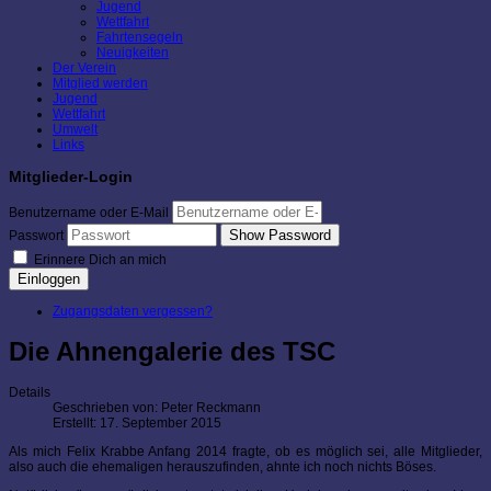
Jugend
Wettfahrt
Fahrtensegeln
Neuigkeiten
Der Verein
Mitglied werden
Jugend
Wettfahrt
Umwelt
Links
Mitglieder-Login
Benutzername oder E-Mail
Show Password
Passwort
Erinnere Dich an mich
Einloggen
Zugangsdaten vergessen?
Die Ahnengalerie des TSC
Details
Geschrieben von:
Peter Reckmann
Erstellt: 17. September 2015
Als mich Felix Krabbe Anfang 2014 fragte, ob es möglich sei, alle Mitglieder,
also auch die ehemaligen herauszufinden, ahnte ich noch nichts Böses.