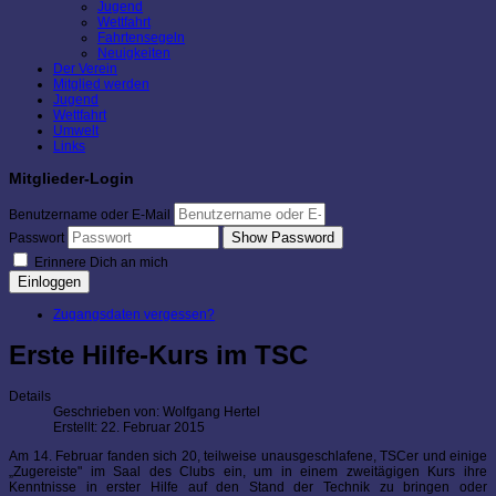
Jugend
Wettfahrt
Fahrtensegeln
Neuigkeiten
Der Verein
Mitglied werden
Jugend
Wettfahrt
Umwelt
Links
Mitglieder-Login
Benutzername oder E-Mail
Show Password
Passwort
Erinnere Dich an mich
Einloggen
Zugangsdaten vergessen?
Erste Hilfe-Kurs im TSC
Details
Geschrieben von:
Wolfgang Hertel
Erstellt: 22. Februar 2015
Am 14. Februar fanden sich 20, teilweise unausgeschlafene, TSCer und einige
„Zugereiste" im Saal des Clubs ein, um in einem zweitägigen Kurs ihre
Kenntnisse in erster Hilfe auf den Stand der Technik zu bringen oder