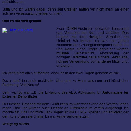
aufzufrischen.
Jutta und ich waren dabei, denn seit Urzeiten hatten wir nicht mehr an einer
solchen Veranstaltung teilgenommen.
Und es hat sich gelohnt!
Zwei DLRG-Ausbilder erklärten kompetent
das Verhalten bei Not- und Unfällen. Das
begann mit dem richtigen Verhalten am
Unfallort. Wir lernten u.a. was die gelben
Nummern am Gefahrguttransporter bedeuten
und wohin diese Ziffern gemeldet werden
müssen. Selbstschutz, Anwendung der
richtigen Hilfsmittel, neue sichere Seitenlage,
richtige Verwendung vorhandener Mittel und,
und und...
Ich kann nicht alles aufzählen, was uns in den zwei Tagen geboten wurde.
Dazu gehörten auch praktische Übungen zu Herzmassagen und künstlicher
Beatmung. Viel Neues!
Sehr wichtig war z.B. die Erklärung des AED, Abkürzung für
Automatisierter
Externer Defibrillator
.
Der richtige Umgang mit dem Gerät kann im wahrsten Sinne des Wortes Leben
retten. Und uns wurden auch Defizite an Hilfsmitteln im Verein aufgezeigt. Ich
möchte für Jutta und mich Dank sagen an die DLRG-Experten und an Peter, der
den Kurs organisiert hatte. Es war keine verlorene Zeit.
Wolfgang Hertel