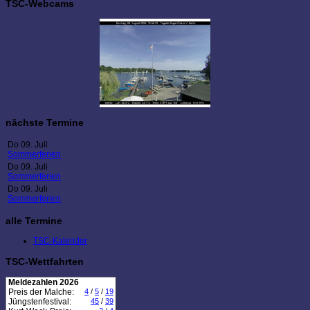
TSC-Webcams
nächste Termine
Do 09. Juli
Sommerferien
Do 09. Juli
Sommerferien
Do 09. Juli
Sommerferien
alle Termine
TSC-Kalender
TSC-Wettfahrten
Meldezahlen 2026
Preis der Malche:
4
/
5
/
19
Jüngstenfestival:
45
/
39