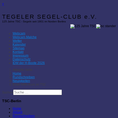
×
TEGELER SEGEL-CLUB e.V.
125 Jahre TSC - Segeln seit 1901 im Norden Berlins
Webcam
Webcam Malche
Wetter
Kalender
Sitemap
Kontakt
Impressum
Datenschutz
IDM der H-Boote 2026
Aktuelle Seite:
Home
Rundschreiben
Neuigkeiten
Erste Hilfe-Kurs im TSC
Suchen
TSC-Berlin
Home
Aktuell
Rundschreiben