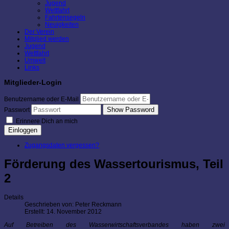
Jugend
Wettfahrt
Fahrtensegeln
Neuigkeiten
Der Verein
Mitglied werden
Jugend
Wettfahrt
Umwelt
Links
Mitglieder-Login
Benutzername oder E-Mail
Show Password
Passwort
Erinnere Dich an mich
Einloggen
Zugangsdaten vergessen?
Förderung des Wassertourismus, Teil
2
Details
Geschrieben von:
Peter Reckmann
Erstellt: 14. November 2012
Auf Betreiben des Wasserwirtschaftsverbandes haben zwei