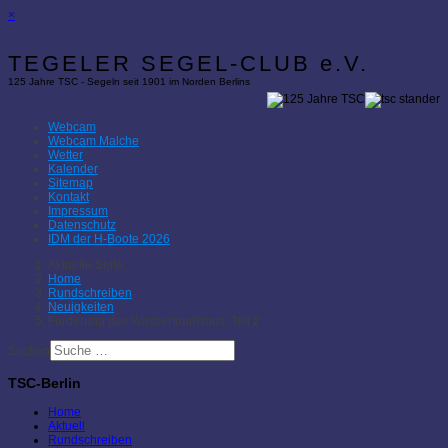
×
TEGELER SEGEL-CLUB e.V.
125 Jahre TSC - Segeln seit 1901 im Norden Berlins
Webcam
Webcam Malche
Wetter
Kalender
Sitemap
Kontakt
Impressum
Datenschutz
IDM der H-Boote 2026
Aktuelle Seite:
Home
Rundschreiben
Neuigkeiten
Förderung des Wassertourismus, Teil 2
Suchen
TSC-Berlin
Home
Aktuell
Rundschreiben