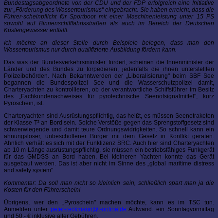
Bundestagsabgeordnete von der CDU und der FDP erfolgreich eine Initiative
zur „Förderung des Wassertourismus" eingebracht. Sie haben erreicht, dass die
Führer-scheinpflicht für Sportboot mit einer Maschinenleistung unter 15 PS
sowohl auf Binnenschifffahrtsstraßen als auch im Bereich der Deutschen
Küstengewässer entfällt.
Ich möchte an dieser Stelle durch Beispiele belegen, dass man den
Wassertourismus nur durch qualifizierte Ausbildung fördern kann.
Das was der Bundesverkehrsminister fördert, scheinen die Innenminister der
Länder und des Bundes zu torpedieren, jedenfalls die ihnen unterstellten
Polizeibehörden. Nach Bekanntwerden der „Liberalisierung" beim SBF See
begannen die Bundespolizei See und die Wasserschutzpolizei damit,
Charteryachten zu kontrollieren, ob der verantwortliche Schiffsführer im Besitz
des „Fachkundenachweises für pyrotechnische Seenotsignalmittel", kurz
Pyroschein, ist.
Charteryachten sind Ausrüstungspflichtig, das heißt, es müssen Seenotraketen
der Klasse T² an Bord sein. Solche Verstöße gegen das Sprengstoffgesetz sind
schwerwiegende und damit teure Ordnungswidrigkeiten. So schnell kann ein
ahnungsloser, unbescholtener Bürger mit dem Gesetz in Konflikt geraten.
Ähnlich verhält es sich mit der Funklizenz SRC. Auch hier sind Charteryachten
ab 10 m Länge ausrüstungspflichtig, sie müssen ein betriebsfähiges Funkgerät
für das GMDSS an Bord haben. Bei kleineren Yachten konnte das Gerät
ausgebaut werden. Das ist aber nicht im Sinne des „global maritime distress
and safety system"
Kommentar: Da soll man nicht so kleinlich sein, schließlich spart man ja die
Kosten für den Führerschein!
Übrigens, wer den „Pyroschein" machen möchte, kann es im TSC tun.
Anmelden unter
peter-reckmann@t-online.de
Aufwand: ein Sonntagvormittag
und 50,- € inklusive aller Gebühren.