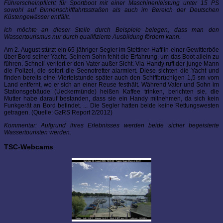
Führerscheinpflicht für Sportboot mit einer Maschinenleistung unter 15 PS
sowohl auf Binnenschifffahrtsstraßen als auch im Bereich der Deutschen
Küstengewässer entfällt.
Ich möchte an dieser Stelle durch Beispiele belegen, dass man den
Wassertourismus nur durch qualifizierte Ausbildung fördern kann.
Am 2. August stürzt ein 65-jähriger Segler im Stettiner Haff in einer Gewitterböe
über Bord seiner Yacht. Seinem Sohn fehlt die Erfahrung, um das Boot allein zu
führen. Schnell verliert er den Vater außer Sicht. Via Handy ruft der junge Mann
die Polizei, die sofort die Seenotretter alarmiert. Diese sichten die Yacht und
finden bereits eine Viertelstunde später auch den Schiffbrüchigen 1,5 sm vom
Land entfernt, wo er sich an einer Reuse festhält. Während Vater und Sohn im
Stationsgebäude (Ueckermünde) heißen Kaffee trinken, berichten sie, die
Mutter habe darauf bestanden, dass sie ein Handy mitnehmen, da sich kein
Funkgerät an Bord befindet. ... Die Segler hatten beide keine Rettungswesten
getragen. (Quelle: GzRS Report 2/2012)
Kommentar: Aufgrund ihres Erlebnisses werden beide sicher begeisterte
Wassertouristen werden.
TSC-Webcams