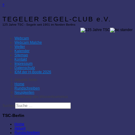
×
TEGELER SEGEL-CLUB e.V.
125 Jahre TSC - Segeln seit 1901 im Norden Berlins
Webcam
Webcam Malche
Wetter
Kalender
Sitemap
Kontakt
Impressum
Datenschutz
IDM der H-Boote 2026
Aktuelle Seite:
Home
Rundschreiben
Neuigkeiten
Förderung des Wassertourismus
Suchen
TSC-Berlin
Home
Aktuell
Rundschreiben