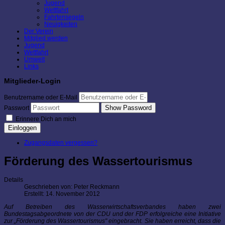
Jugend
Wettfahrt
Fahrtensegeln
Neuigkeiten
Der Verein
Mitglied werden
Jugend
Wettfahrt
Umwelt
Links
Mitglieder-Login
Benutzername oder E-Mail
Show Password
Passwort
Erinnere Dich an mich
Einloggen
Zugangsdaten vergessen?
Förderung des Wassertourismus
Details
Geschrieben von:
Peter Reckmann
Erstellt: 14. November 2012
Auf Betreiben des Wasserwirtschaftsverbandes haben zwei
Bundestagsabgeordnete von der CDU und der FDP erfolgreiche eine Initiative
zur „Förderung des Wassertourismus" eingebracht. Sie haben erreicht, dass die