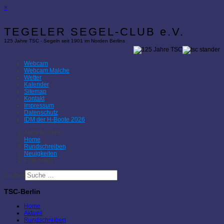
×
TEGELER SEGEL-CLUB e.V.
125 Jahre TSC - Segeln seit 1901 im Norden Berlins
Webcam
Webcam Malche
Wetter
Kalender
Sitemap
Kontakt
Impressum
Datenschutz
IDM der H-Boote 2026
Aktuelle Seite:
Home
Rundschreiben
Neuigkeiten
Kontinuität
Suchen
TSC-Berlin
Home
Aktuell
Rundschreiben