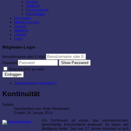
Jugend
Wettfahrt
Fahrtensegeln
Neuigkeiten
Der Verein
Mitglied werden
Jugend
Wettfahrt
Umwelt
Links
Mitglieder-Login
Benutzername oder E-Mail
Show Password
Passwort
Erinnere Dich an mich
Einloggen
Zugangsdaten vergessen?
Kontinuität
Details
Geschrieben von:
Peter Reckmann
Erstellt: 29. Januar 2014
Ein Kontinuum ist etwas, das ununterbrochen,
gleichmäßig fortschreitend andauert. So etwas wie
Wolfgang Hertel: Seit nun 27 Jahren kümmert er sich