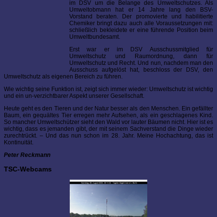
im DSV um die Belange des Umweltschutzes. Als
Umweltobmann hat er 14 Jahre lang den BSV-
Vorstand beraten. Der promovierte und habilitierte
Chemiker bringt dazu auch alle Voraussetzungen mit:
schließlich bekleidete er eine führende Position beim
Umweltbundesamt.
Erst war er im DSV Ausschussmitglied für
Umweltschutz und Raumordnung, dann für
Umweltschutz und Recht. Und nun, nachdem man den
Ausschuss aufgelöst hat, beschloss der DSV, den
Umweltschutz als eigenen Bereich zu führen.
Wie wichtig seine Funktion ist, zeigt sich immer wieder: Umweltschutz ist wichtig
und ein un-verzichtbarer Aspekt unserer Gesellschaft.
Heute geht es den Tieren und der Natur besser als den Menschen. Ein gefällter
Baum, ein gequältes Tier erregen mehr Aufsehen, als ein geschlagenes Kind.
So mancher Umweltschützer sieht den Wald vor lauter Bäumen nicht. Hier ist es
wichtig, dass es jemanden gibt, der mit seinem Sachverstand die Dinge wieder
zurechtrückt. – Und das nun schon im 28. Jahr. Meine Hochachtung, das ist
Kontinuität.
Peter Reckmann
TSC-Webcams