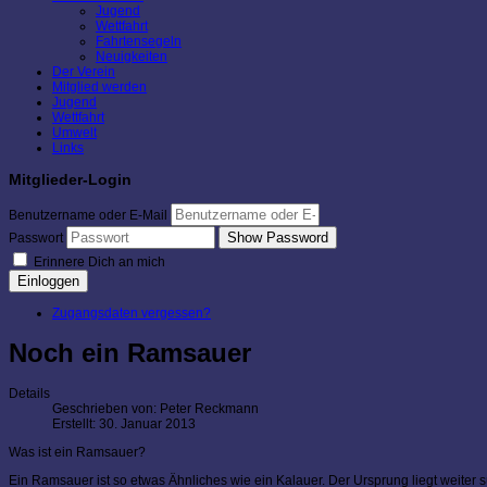
Jugend
Wettfahrt
Fahrtensegeln
Neuigkeiten
Der Verein
Mitglied werden
Jugend
Wettfahrt
Umwelt
Links
Mitglieder-Login
Benutzername oder E-Mail
Show Password
Passwort
Erinnere Dich an mich
Einloggen
Zugangsdaten vergessen?
Noch ein Ramsauer
Details
Geschrieben von:
Peter Reckmann
Erstellt: 30. Januar 2013
Was ist ein Ramsauer?
Ein Ramsauer ist so etwas Ähnliches wie ein Kalauer. Der Ursprung liegt weiter sü