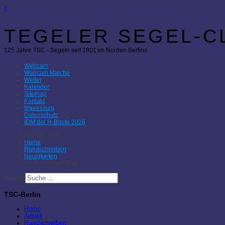
×
TEGELER SEGEL-CL
125 Jahre TSC - Segeln seit 1901 im Norden Berlins
Webcam
Webcam Malche
Wetter
Kalender
Sitemap
Kontakt
Impressum
Datenschutz
IDM der H-Boote 2026
Aktuelle Seite:
Home
Rundschreiben
Neuigkeiten
Noch ein Ramsauer
Suchen
TSC-Berlin
Home
Aktuell
Rundschreiben