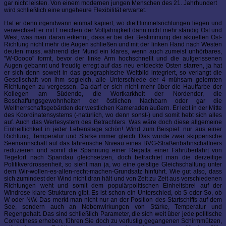
gar nicht leisten. Von einem modernen jungen Menschen des 21. Jahrhundert
wird schließlich eine ungeheure Flexibilität erwartet.
Hat er denn irgendwann einmal kapiert, wo die Himmelsrichtungen liegen und
verwechselt er mit Erreichen der Volljährigkeit dann nicht mehr ständig Ost und
West, was man daran erkennt, dass er bei der Bestimmung der aktuellen Ost-
Richtung nicht mehr die Augen schließen und mit der linken Hand nach Westen
deuten muss, während der Mund ein klares, wenn auch zumeist unhörbares,
"W-Ooooo" formt, bevor der linke Arm hochschnellt und die aufgerissenen
Augen gebannt und freudig erregt auf das neu entdeckte Osten starren, ja hat
er sich denn soweit in das geographische Weltbild integriert, so verlangt die
Gesellschaft von ihm sogleich, alle Unterschiede der 4 mühsam gelernten
Richtungen zu vergessen. Da darf er sich nicht mehr über die Hautfarbe der
Kollegen am Südende, die Wortkarkheit der Nordender, die
Beschaffungsgewohnheiten der östlichen Nachbarn oder gar die
Weltherrschaftsgebärden der westlichen Kameraden äußern. Er lebt in der Mitte
des Koordinatensystems (-natürlich, wo denn sonst-) und somit hebt sich alles
auf. Auch das Wertesystem des Betrachters. Was wäre doch diese allgemeine
Einheitlichkeit in jeder Lebenslage schön! Wind zum Beispiel: nur aus einer
Richtung, Temperatur und Stärke immer gleich. Das würde zwar skipperische
Seemannschaft auf das fahrerische Niveau eines BVG-Straßenbahnschaffners
reduzieren und somit die Spannung einer Regatta einer Fährüberfahrt von
Tegelort nach Spandau gleichsetzen, doch betrachtet man die derzeitige
Politikverdrossenheit, so sieht man ja, wo eine geistige Gleichschaltung unter
dem Wir-wollen-es-allen-recht-machen-Grundsatz hinführt. Wie gut also, dass
sich zumindest der Wind nicht dran hält und von Zeit zu Zeit aus verschiedenen
Richtungen weht und somit dem populärpolitischen Einheitsbrei auf der
Windrose klare Strukturen gibt. Es ist schon ein Unterschied, ob S oder So, ob
W oder NW. Das merkt man nicht nur an der Position des Startschiffs auf dem
See, sondern auch an Nebenwirkungen von Stärke, Temperatur und
Regengehalt. Das sind schließlich Parameter, die sich weit über jede politische
Correctness erheben, führen Sie doch zu verlustig gegangenen Schirmmützen,