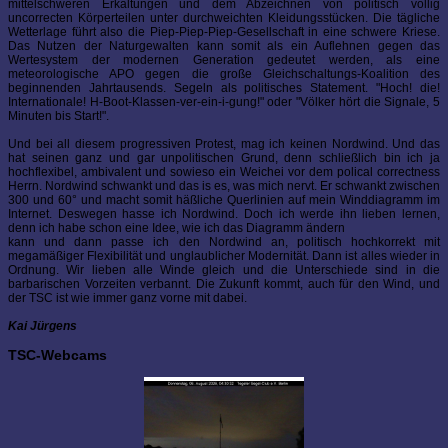
mittelschweren Erkältungen und dem Abzeichnen von politisch völlig
uncorrecten Körperteilen unter durchweichten Kleidungsstücken. Die tägliche
Wetterlage führt also die Piep-Piep-Piep-Gesellschaft in eine schwere Kriese.
Das Nutzen der Naturgewalten kann somit als ein Auflehnen gegen das
Wertesystem der modernen Generation gedeutet werden, als eine
meteorologische APO gegen die große Gleichschaltungs-Koalition des
beginnenden Jahrtausends. Segeln als politisches Statement. "Hoch! die!
Internationale! H-Boot-Klassen-ver-ein-i-gung!" oder "Völker hört die Signale, 5
Minuten bis Start!".
Und bei all diesem progressiven Protest, mag ich keinen Nordwind. Und das
hat seinen ganz und gar unpolitischen Grund, denn schließlich bin ich ja
hochflexibel, ambivalent und sowieso ein Weichei vor dem polical correctness
Herrn. Nordwind schwankt und das is es, was mich nervt. Er schwankt zwischen
300 und 60° und macht somit häßliche Querlinien auf mein Winddiagramm im
Internet. Deswegen hasse ich Nordwind. Doch ich werde ihn lieben lernen,
denn ich habe schon eine Idee, wie ich das Diagramm ändern
kann und dann passe ich den Nordwind an, politisch hochkorrekt mit
megamäßiger Flexibilität und unglaublicher Modernität. Dann ist alles wieder in
Ordnung. Wir lieben alle Winde gleich und die Unterschiede sind in die
barbarischen Vorzeiten verbannt. Die Zukunft kommt, auch für den Wind, und
der TSC ist wie immer ganz vorne mit dabei.
Kai Jürgens
TSC-Webcams