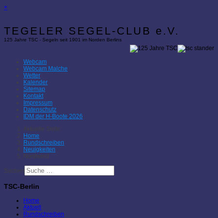
×
TEGELER SEGEL-CLUB e.V.
125 Jahre TSC - Segeln seit 1901 im Norden Berlins
Webcam
Webcam Malche
Wetter
Kalender
Sitemap
Kontakt
Impressum
Datenschutz
IDM der H-Boote 2026
Aktuelle Seite:
Home
Rundschreiben
Neuigkeiten
Nordwind
Suchen
TSC-Berlin
Home
Aktuell
Rundschreiben