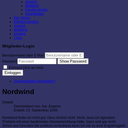
Jugend
Wettfahrt
Fahrtensegeln
Neuigkeiten
Der Verein
Mitglied werden
Jugend
Wettfahrt
Umwelt
Links
Mitglieder-Login
Benutzername oder E-Mail
Show Password
Passwort
Erinnere Dich an mich
Einloggen
Zugangsdaten vergessen?
Nordwind
Details
Geschrieben von:
Kai Jürgens
Erstellt: 15. September 2006
Nordwind finde ich nicht gut. Ganz ehrlich nicht. Nicht, dass ich irgendein
Problem mit einer bestimmten Himmelsrichtung hätte. Ganz und gar nicht.
Schon aus Gründen der political correctness kann ich mir so eine Engstirnigkeit