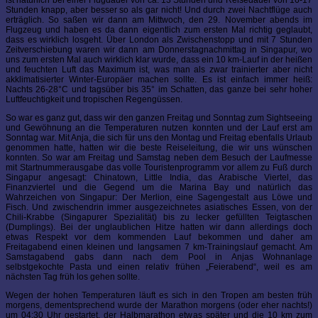
ist natürlich bei einer Flugdauer von ca. 13 Stunden und Reisedauer von 16-17
Stunden knapp, aber besser so als gar nicht! Und durch zwei Nachtflüge auch
erträglich. So saßen wir dann am Mittwoch, den 29. November abends im
Flugzeug und haben es da dann eigentlich zum ersten Mal richtig geglaubt,
dass es wirklich losgeht. Über London als Zwischenstopp und mit 7 Stunden
Zeitverschiebung waren wir dann am Donnerstagnachmittag in Singapur, wo
uns zum ersten Mal auch wirklich klar wurde, dass ein 10 km-Lauf in der heißen
und feuchten Luft das Maximum ist, was man als zwar trainierter aber nicht
akklimatisierter Winter-Europäer machen sollte. Es ist einfach immer heiß:
Nachts 26-28°C und tagsüber bis 35° im Schatten, das ganze bei sehr hoher
Luftfeuchtigkeit und tropischen Regengüssen.
So war es ganz gut, dass wir den ganzen Freitag und Sonntag zum Sightseeing
und Gewöhnung an die Temperaturen nutzen konnten und der Lauf erst am
Sonntag war. Mit Anja, die sich für uns den Montag und Freitag ebenfalls Urlaub
genommen hatte, hatten wir die beste Reiseleitung, die wir uns wünschen
konnten. So war am Freitag und Samstag neben dem Besuch der Laufmesse
mit Startnummerausgabe das volle Touristenprogramm vor allem zu Fuß durch
Singapur angesagt: Chinatown, Little India, das Arabische Viertel, das
Finanzviertel und die Gegend um die Marina Bay und natürlich das
Wahrzeichen von Singapur: Der Merlion, eine Sagengestalt aus Löwe und
Fisch. Und zwischendrin immer ausgezeichnetes asiatisches Essen, von der
Chili-Krabbe (Singapurer Spezialität) bis zu lecker gefüllten Teigtaschen
(Dumplings). Bei der unglaublichen Hitze hatten wir dann allerdings doch
etwas Respekt vor dem kommenden Lauf bekommen und daher am
Freitagabend einen kleinen und langsamen 7 km-Trainingslauf gemacht. Am
Samstagabend gabs dann nach dem Pool in Anjas Wohnanlage
selbstgekochte Pasta und einen relativ frühen „Feierabend“, weil es am
nächsten Tag früh los gehen sollte.
Wegen der hohen Temperaturen läuft es sich in den Tropen am besten früh
morgens, dementsprechend wurde der Marathon morgens (oder eher nachts!)
um 04:30 Uhr gestartet, der Halbmarathon etwas später und die 10 km zum