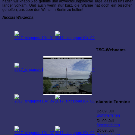
hatten wir knapp 5 so gefüllte und abwechslungsreiche Tage, dass es uns eher
länger vorkam. Und auch wenn nur kurz, die Wärme hat doch ein bisschen
geholfen, uns über den Winter in Berlin zu helfen!
Nicolas Warzecha
TSC-Webcams
nächste Termine
Do 09. Juli
Sommerferien
Do 09. Juli
Sommerferien
Do 09. Juli
Sommerferien