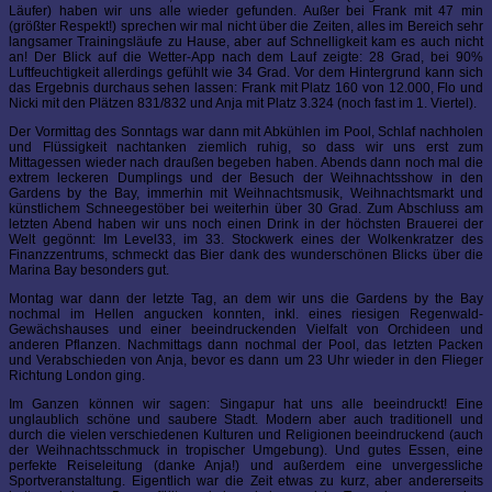
Läufer) haben wir uns alle wieder gefunden. Außer bei Frank mit 47 min
(größter Respekt!) sprechen wir mal nicht über die Zeiten, alles im Bereich sehr
langsamer Trainingsläufe zu Hause, aber auf Schnelligkeit kam es auch nicht
an! Der Blick auf die Wetter-App nach dem Lauf zeigte: 28 Grad, bei 90%
Luftfeuchtigkeit allerdings gefühlt wie 34 Grad. Vor dem Hintergrund kann sich
das Ergebnis durchaus sehen lassen: Frank mit Platz 160 von 12.000, Flo und
Nicki mit den Plätzen 831/832 und Anja mit Platz 3.324 (noch fast im 1. Viertel).
Der Vormittag des Sonntags war dann mit Abkühlen im Pool, Schlaf nachholen
und Flüssigkeit nachtanken ziemlich ruhig, so dass wir uns erst zum
Mittagessen wieder nach draußen begeben haben. Abends dann noch mal die
extrem leckeren Dumplings und der Besuch der Weihnachtsshow in den
Gardens by the Bay, immerhin mit Weihnachtsmusik, Weihnachtsmarkt und
künstlichem Schneegestöber bei weiterhin über 30 Grad. Zum Abschluss am
letzten Abend haben wir uns noch einen Drink in der höchsten Brauerei der
Welt gegönnt: Im Level33, im 33. Stockwerk eines der Wolkenkratzer des
Finanzzentrums, schmeckt das Bier dank des wunderschönen Blicks über die
Marina Bay besonders gut.
Montag war dann der letzte Tag, an dem wir uns die Gardens by the Bay
nochmal im Hellen angucken konnten, inkl. eines riesigen Regenwald-
Gewächshauses und einer beeindruckenden Vielfalt von Orchideen und
anderen Pflanzen. Nachmittags dann nochmal der Pool, das letzten Packen
und Verabschieden von Anja, bevor es dann um 23 Uhr wieder in den Flieger
Richtung London ging.
Im Ganzen können wir sagen: Singapur hat uns alle beeindruckt! Eine
unglaublich schöne und saubere Stadt. Modern aber auch traditionell und
durch die vielen verschiedenen Kulturen und Religionen beeindruckend (auch
der Weihnachtsschmuck in tropischer Umgebung). Und gutes Essen, eine
perfekte Reiseleitung (danke Anja!) und außerdem eine unvergessliche
Sportveranstaltung. Eigentlich war die Zeit etwas zu kurz, aber andererseits