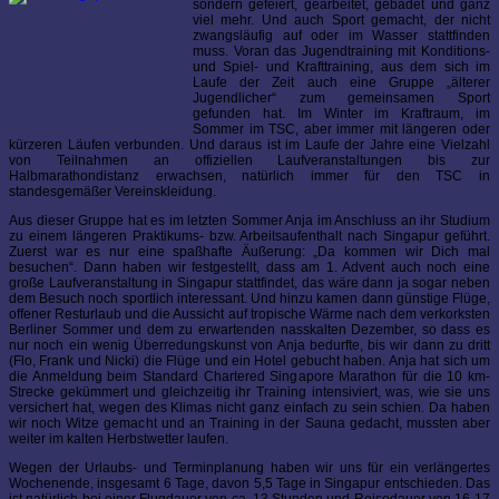
sondern gefeiert, gearbeitet, gebadet und ganz
viel mehr. Und auch Sport gemacht, der nicht
zwangsläufig auf oder im Wasser stattfinden
muss. Voran das Jugendtraining mit Konditions-
und Spiel- und Krafttraining, aus dem sich im
Laufe der Zeit auch eine Gruppe „älterer
Jugendlicher“ zum gemeinsamen Sport
gefunden hat. Im Winter im Kraftraum, im
Sommer im TSC, aber immer mit längeren oder
kürzeren Läufen verbunden. Und daraus ist im Laufe der Jahre eine Vielzahl
von Teilnahmen an offiziellen Laufveranstaltungen bis zur
Halbmarathondistanz erwachsen, natürlich immer für den TSC in
standesgemäßer Vereinskleidung.
Aus dieser Gruppe hat es im letzten Sommer Anja im Anschluss an ihr Studium
zu einem längeren Praktikums- bzw. Arbeitsaufenthalt nach Singapur geführt.
Zuerst war es nur eine spaßhafte Äußerung: „Da kommen wir Dich mal
besuchen“. Dann haben wir festgestellt, dass am 1. Advent auch noch eine
große Laufveranstaltung in Singapur stattfindet, das wäre dann ja sogar neben
dem Besuch noch sportlich interessant. Und hinzu kamen dann günstige Flüge,
offener Resturlaub und die Aussicht auf tropische Wärme nach dem verkorksten
Berliner Sommer und dem zu erwartenden nasskalten Dezember, so dass es
nur noch ein wenig Überredungskunst von Anja bedurfte, bis wir dann zu dritt
(Flo, Frank und Nicki) die Flüge und ein Hotel gebucht haben. Anja hat sich um
die Anmeldung beim Standard Chartered Singapore Marathon für die 10 km-
Strecke gekümmert und gleichzeitig ihr Training intensiviert, was, wie sie uns
versichert hat, wegen des Klimas nicht ganz einfach zu sein schien. Da haben
wir noch Witze gemacht und an Training in der Sauna gedacht, mussten aber
weiter im kalten Herbstwetter laufen.
Wegen der Urlaubs- und Terminplanung haben wir uns für ein verlängertes
Wochenende, insgesamt 6 Tage, davon 5,5 Tage in Singapur entschieden. Das