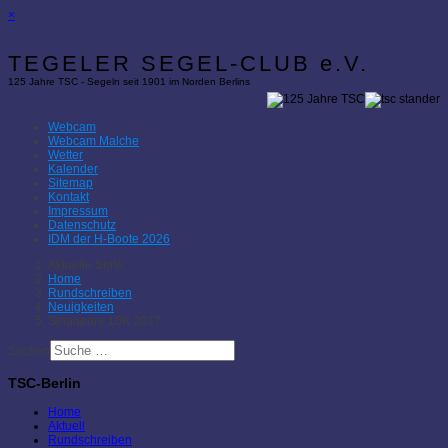
×
TEGELER SEGEL-CLUB e.V.
125 Jahre TSC - Segeln seit 1901 im Norden Berlins
Webcam
Webcam Malche
Wetter
Kalender
Sitemap
Kontakt
Impressum
Datenschutz
IDM der H-Boote 2026
Aktuelle Seite:
Home
Rundschreiben
Neuigkeiten
Singapore 10K 2017
Suchen
TSC-Berlin
Home
Aktuell
Rundschreiben