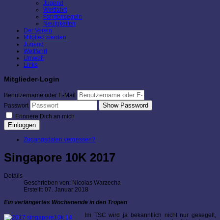
Jugend
Wettfahrt
Fahrtensegeln
Neuigkeiten
Der Verein
Mitglied werden
Jugend
Wettfahrt
Umwelt
Links
Mitglieder-Login
Benutzername oder E-Mail
Show Password
Passwort
Erinnere Dich an mich
Einloggen
Zugangsdaten vergessen?
Singapore 10K 2017
Details
Geschrieben von:
Nicolas Warzecha
Erstellt: 07. Januar 2018
Ein verlängertes Wochenende in den Tropen
Im TSC wird ja bekanntlich nicht nur gesegelt,