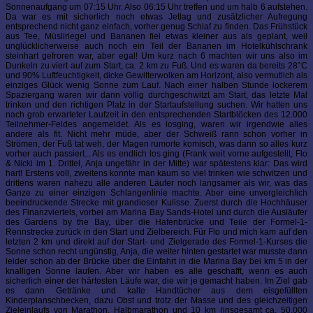
Sonnenaufgang um 07:15 Uhr. Also 06:15 Uhr treffen und um halb 6 aufstehen.
Da war es mit sicherlich noch etwas Jetlag und zusätzlicher Aufregung
entsprechend nicht ganz einfach, vorher genug Schlaf zu finden. Das Frühstück
aus Tee, Müsliriegel und Bananen fiel etwas kleiner aus als geplant, weil
unglücklicherweise auch noch ein Teil der Bananen im Hotelkühlschrank
steinhart gefroren war, aber egal! Um kurz nach 6 machten wir uns also im
Dunkeln zu viert auf zum Start, ca. 2 km zu Fuß. Und es waren da bereits 28°C
und 90% Luftfeuchtigkeit, dicke Gewitterwolken am Horizont, also vermutlich als
einziges Glück wenig Sonne zum Lauf. Nach einer halben Stunde lockerem
Spaziergang waren wir dann völlig durchgeschwitzt am Start, das letzte Mal
trinken und den richtigen Platz in der Startaufstellung suchen. Wir hatten uns
nach grob erwarteter Laufzeit in den entsprechenden Startblöcken des 12.000
Teilnehmer-Feldes angemeldet. Als es losging, waren wir irgendwie alles
andere als fit. Nicht mehr müde, aber der Schweiß rann schon vorher in
Strömen, der Fuß tat weh, der Magen rumorte komisch, was dann so alles kurz
vorher auch passiert... Als es endlich los ging (Frank weit vorne aufgestellt, Flo
& Nicki im 1. Drittel, Anja ungefähr in der Mitte) war spätestens klar: Das wird
hart! Erstens voll, zweitens konnte man kaum so viel trinken wie schwitzen und
drittens waren nahezu alle anderen Läufer noch langsamer als wir, was das
Ganze zu einer einzigen Schlangenlinie machte. Aber eine unvergleichlich
beeindruckende Strecke mit grandioser Kulisse. Zuerst durch die Hochhäuser
des Finanzviertels, vorbei am Marina Bay Sands-Hotel und durch die Ausläufer
des Gardens by the Bay, über die Hafenbrücke und Teile der Formel-1-
Rennstrecke zurück in den Start und Zielbereich. Für Flo und mich kam auf den
letzten 2 km und direkt auf der Start- und Zielgerade des Formel-1-Kurses die
Sonne schon recht ungünstig, Anja, die weiter hinten gestartet war musste dann
leider schon ab der Brücke über die Einfahrt in die Marina Bay bei km 5 in der
knalligen Sonne laufen. Aber wir haben es alle geschafft, wenn es auch
sicherlich einer der härtesten Läufe war, die wir je gemacht haben. Im Ziel gab
es dann Getränke und kalte Handtücher aus dem eisgefüllten
Kinderplanschbecken, dazu Obst und trotz der Masse und des gleichzeitigen
Zieleinlaufs von Marathon, Halbmarathon und 10 km (insgesamt ca. 50.000