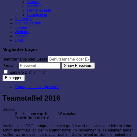
Jugend
Wettfahrt
Fahrtensegeln
Neuigkeiten
Der Verein
Mitglied werden
Jugend
Wettfahrt
Umwelt
Links
Mitglieder-Login
Benutzername oder E-Mail
Show Password
Passwort
Erinnere Dich an mich
Einloggen
Zugangsdaten vergessen?
Teamstaffel 2016
Details
Geschrieben von:
Nicolas Warzecha
Erstellt: 06. Juli 2016
Nachdem die TSC-Laufgruppe immer größer wird und wir in den letzten Jahren
schon mehrmals an der Marathonstaffel im November teilgenommen haben,
wollten wir in diesem Jahr auch mal ein Staffel-Event im Sommer mitnehmen: