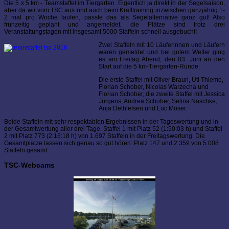
Die 5 x 5 km - Teamstaffel im Tiergarten. Eigentlich ja direkt in der Segelsaison,
aber da wir vom TSC aus und auch beim Krafttraining inzwischen ganzjährig 1-
2 mal pro Woche laufen, passte das als Segelalternative ganz gut! Also
frühzeitig geplant und angemeldet, die Plätze sind trotz drei
Veranstaltungstagen mit insgesamt 5000 Staffeln schnell ausgebucht!
Zwei Staffeln mit 10 Läuferinnen und Läufern
waren gemeldet und bei gutem Wetter ging
es am Freitag Abend, den 03. Juni an den
Start auf die 5 km-Tiergarten-Runde:
Die erste Staffel mit Oliver Braun, Uti Thieme,
Florian Schober, Nicolas Warzecha und
Florian Schober, die zweite Staffel mit Jessica
Jürgens, Andrea Schober, Selina Naschke,
Anja Dethlefsen und Luc Moser.
Beide Staffeln mit sehr respektablen Ergebnissen in der Tageswertung und in
der Gesamtwertung aller drei Tage. Staffel 1 mit Platz 52 (1:50:03 h) und Staffel
2 mit Platz 773 (2:16:18 h) von 1.697 Staffeln in der Freitagswertung. Die
Gesamtplätze lassen sich genau so gut hören: Platz 147 und 2.359 von 5.008
Staffeln gesamt.
TSC-Webcams