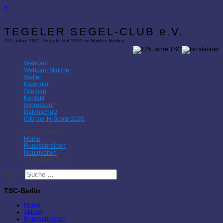
×
TEGELER SEGEL-CLUB e.V.
125 Jahre TSC - Segeln seit 1901 im Norden Berlins
Webcam
Webcam Malche
Wetter
Kalender
Sitemap
Kontakt
Impressum
Datenschutz
IDM der H-Boote 2026
Aktuelle Seite:
Home
Rundschreiben
Neuigkeiten
Teamstaffel 2016
Suchen
TSC-Berlin
Home
Aktuell
Rundschreiben