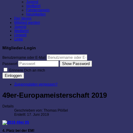
Jugend
Wettfahrt
Fahrtensegeln
Neuigkeiten
Der Verein
Mitglied werden
Jugend
Wettfahrt
Umwelt
Links
Mitglieder-Login
Benutzername oder E-Mail
Show Password
Passwort
Erinnere Dich an mich
Einloggen
Zugangsdaten vergessen?
49er-Europameisterschaft 2019
Details
Geschrieben von:
Thomas Plößel
Erstellt: 17. Juni 2019
4. Platz bei der EM!