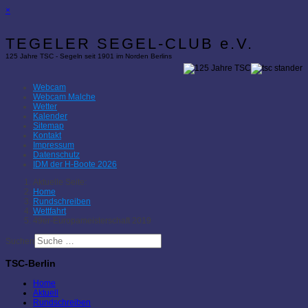
×
TEGELER SEGEL-CLUB e.V.
125 Jahre TSC - Segeln seit 1901 im Norden Berlins
Webcam
Webcam Malche
Wetter
Kalender
Sitemap
Kontakt
Impressum
Datenschutz
IDM der H-Boote 2026
Aktuelle Seite:
Home
Rundschreiben
Wettfahrt
49er-Europameisterschaft 2019
Suchen
TSC-Berlin
Home
Aktuell
Rundschreiben