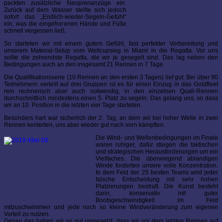
packten zusätzliche Neoprenanzüge ein.
Zurück auf dem Wasser stellte sich jedoch
sofort das „Endlich-wieder-Segeln-Gefühl“
ein, was die eingefrorenen Hände und Füße
schnell vergessen ließ.
So starteten wir mit einem gutem Gefühl, fast perfekter Vorbereitung und
unserem Material-Setup vom Weltcupsieg in Miami in die Regatta. Vor uns
sollte die zehrendste Regatta, die wir je gesegelt sind. Das lag neben den
Bedingungen auch an den insgesamt 21 Rennen in 7 Tage.
Die Qualifikationsserie (10 Rennen an den ersten 3 Tagen) lief gut. Bei über 90
Teilnehmern verteilt auf drei Gruppen ist es für einen Einzug in das Goldfleet
rein rechnerisch aber auch notwendig, in den einzelnen Quali-Rennen
durchschnittlich mindestens einen 5. Platz zu segeln. Das gelang uns, so dass
wir an 10. Position in die letzten vier Tage starteten.
Besonders hart war sicherlich der 2. Tag, an dem wir bei hoher Welle in zwei
Rennen kenterten, uns aber wieder gut nach vorn kämpften.
Die Wind- und Wellenbedingungen im Finale
waren ruhiger, dafür stiegen die taktischen
und strategischen Herausforderungen um ein
Vielfaches. Die überwiegend ablandigen
Winde forderten unsere volle Konzentration.
In dem Feld der 25 besten Teams wird jeder
falsche Entscheidung mit sehr hohen
Platzierungen bestraft. Die Kunst besteht
darin, konservativ mit guter
Bootsgeschwindigkeit im Feld
mitzuschwimmen und jede noch so kleine Windveränderung zum eigenen
Vorteil zu nutzen.
Genau das haben wir so gut umgesetzt, dass wir vor dem letzten Rennen auf