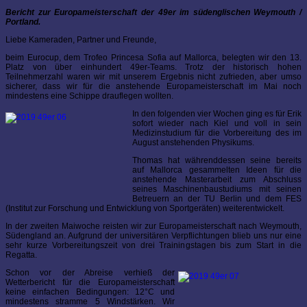
Bericht zur Europameisterschaft der 49er im südenglischen Weymouth /
Portland.
Liebe Kameraden, Partner und Freunde,
beim Eurocup, dem Trofeo Princesa Sofia auf Mallorca, belegten wir den 13.
Platz von über einhundert 49er-Teams. Trotz der historisch hohen
Teilnehmerzahl waren wir mit unserem Ergebnis nicht zufrieden, aber umso
sicherer, dass wir für die anstehende Europameisterschaft im Mai noch
mindestens eine Schippe drauflegen wollten.
In den folgenden vier Wochen ging es für Erik
sofort wieder nach Kiel und voll in sein
Medizinstudium für die Vorbereitung des im
August anstehenden Physikums.
Thomas hat währenddessen seine bereits
auf Mallorca gesammelten Ideen für die
anstehende Masterarbeit zum Abschluss
seines Maschinenbaustudiums mit seinen
Betreuern an der TU Berlin und dem FES
(Institut zur Forschung und Entwicklung von Sportgeräten) weiterentwickelt.
In der zweiten Maiwoche reisten wir zur Europameisterschaft nach Weymouth,
Südengland an. Aufgrund der universitären Verpflichtungen blieb uns nur eine
sehr kurze Vorbereitungszeit von drei Trainingstagen bis zum Start in die
Regatta.
Schon vor der Abreise verhieß der
Wetterbericht für die Europameisterschaft
keine einfachen Bedingungen: 12°C und
mindestens stramme 5 Windstärken. Wir