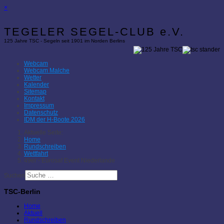
×
TEGELER SEGEL-CLUB e.V.
125 Jahre TSC - Segeln seit 1901 im Norden Berlins
Webcam
Webcam Malche
Wetter
Kalender
Sitemap
Kontakt
Impressum
Datenschutz
IDM der H-Boote 2026
Aktuelle Seite:
Home
Rundschreiben
Wettfahrt
49er - Eurosaf Event Niederlande
Suchen
TSC-Berlin
Home
Aktuell
Rundschreiben