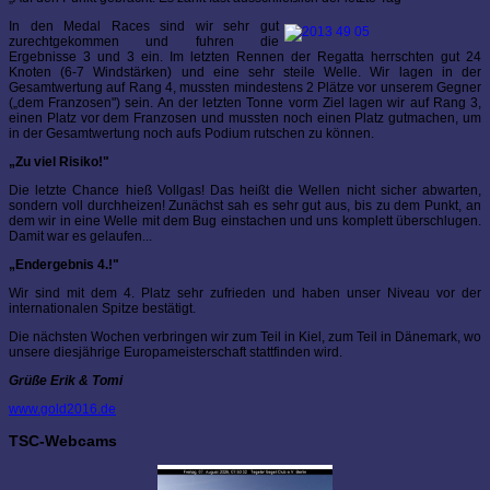
In den Medal Races sind wir sehr gut
zurechtgekommen und fuhren die
Ergebnisse 3 und 3 ein. Im letzten Rennen der Regatta herrschten gut 24
Knoten (6-7 Windstärken) und eine sehr steile Welle. Wir lagen in der
Gesamtwertung auf Rang 4, mussten mindestens 2 Plätze vor unserem Gegner
(„dem Franzosen") sein. An der letzten Tonne vorm Ziel lagen wir auf Rang 3,
einen Platz vor dem Franzosen und mussten noch einen Platz gutmachen, um
in der Gesamtwertung noch aufs Podium rutschen zu können.
„Zu viel Risiko!"
Die letzte Chance hieß Vollgas! Das heißt die Wellen nicht sicher abwarten,
sondern voll durchheizen! Zunächst sah es sehr gut aus, bis zu dem Punkt, an
dem wir in eine Welle mit dem Bug einstachen und uns komplett überschlugen.
Damit war es gelaufen...
„Endergebnis 4.!"
Wir sind mit dem 4. Platz sehr zufrieden und haben unser Niveau vor der
internationalen Spitze bestätigt.
Die nächsten Wochen verbringen wir zum Teil in Kiel, zum Teil in Dänemark, wo
unsere diesjährige Europameisterschaft stattfinden wird.
Grüße Erik & Tomi
www.gold2016.de
TSC-Webcams