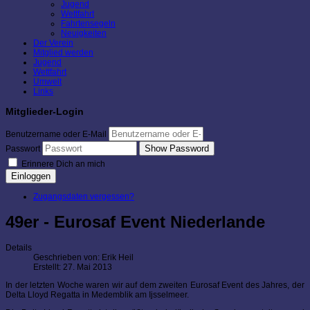
Jugend
Wettfahrt
Fahrtensegeln
Neuigkeiten
Der Verein
Mitglied werden
Jugend
Wettfahrt
Umwelt
Links
Mitglieder-Login
Benutzername oder E-Mail
Show Password
Passwort
Erinnere Dich an mich
Einloggen
Zugangsdaten vergessen?
49er - Eurosaf Event Niederlande
Details
Geschrieben von:
Erik Heil
Erstellt: 27. Mai 2013
In der letzten Woche waren wir auf dem zweiten Eurosaf Event des Jahres, der
Delta Lloyd Regatta in Medemblik am Ijsselmeer.