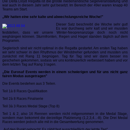
Die Delta Lloyd Regatta ist die größte niederländische Segelveranstaltung und
war auch in diesem Jahr sehr gut besetzt. Im Bereich der 49er waren knapp 40
Teams am Start.
„Wir hatten eine sehr kalte und abwechslungsreiche Woche!"
Dieser Satz beschreibt die Woche sehr gut!
Es war durchweg sehr kalt und wir mussten
feststellen, dass wir unsere Winter-Neoprenanzüge doch noch nicht
weghängen können. Sturmfronten, Regen und Hagel standen täglich auf dem
Programm.
Seglerisch sind wir nicht optimal in die Regatta gestartet. Am ersten Tag haben
wir sehr schwer in den Rhythmus der Winddreher gefunden und mussten uns
zunächst mit Rang 11 begnügen. Tag für Tag sind wir dann besser ins
geschehen gekommen, sodass wir uns kontinuierlich verbessert haben und vor
dem letzten Tag auf Rang 3 lagen.
„Die Eurosaf Events werden in einem schwierigen und für uns nicht ganz
fairen Modus ausgetragen"
Die Events bestehen aus 3 Teilen.
Teil 1à 8 Races Qualifikation
Teil 2à 8 Races Finalserie
Teil 3à 3 Races Medal Stage (Top 8)
Teil 1 & 2, also 16 Rennen werden nicht mitgenommen in die Medal Stage,
sondern man bekommt die derzeitige Platzierung (1,2,3,4...-8). Die Drei Medal
Races werden jedoch alle mit in die Gesamtwertung genommen.
„Auf den Punkt gebracht: Es zählt fast ausschließlich der letzte Tag"