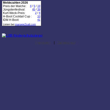
Meldezahlen 2026
Preis der Malche:
4
/
5
/
19
Jüngstenfestival:
45
/
39
Kurt-Weck-Preis:
2
/
4
H-Boot Cocktail Cup :
10
IDM H-Boot:
41
Listen bei
manage2sail.com
Impressum
|
Datenschutz