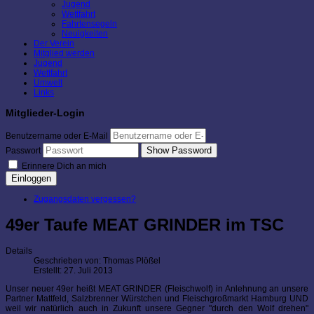
Jugend
Wettfahrt
Fahrtensegeln
Neuigkeiten
Der Verein
Mitglied werden
Jugend
Wettfahrt
Umwelt
Links
Mitglieder-Login
Benutzername oder E-Mail
Show Password
Passwort
Erinnere Dich an mich
Einloggen
Zugangsdaten vergessen?
49er Taufe MEAT GRINDER im TSC
Details
Geschrieben von:
Thomas Plößel
Erstellt: 27. Juli 2013
Unser neuer 49er heißt MEAT GRINDER (Fleischwolf) in Anlehnung an unsere
Partner Mattfeld, Salzbrenner Würstchen und Fleischgroßmarkt Hamburg UND
weil wir natürlich auch in Zukunft unsere Gegner "durch den Wolf drehen"