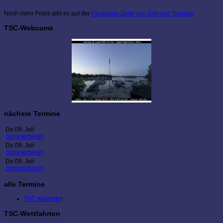
Noch mehr Fotos gibt es auf der
Facebook-Seite von Erik und Thomas
.
TSC-Webcams
nächste Termine
Do 09. Juli
Sommerferien
Do 09. Juli
Sommerferien
Do 09. Juli
Sommerferien
alle Termine
TSC-Kalender
TSC-Wettfahrten