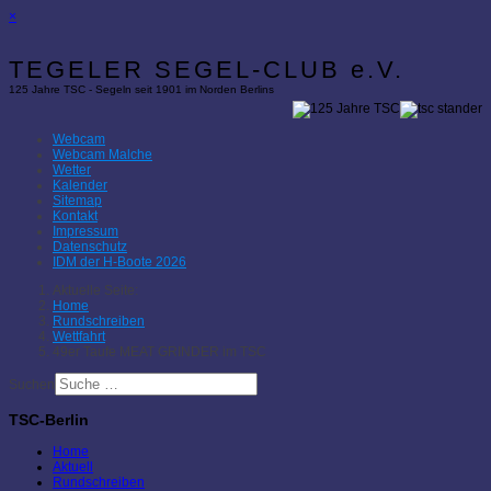
×
TEGELER SEGEL-CLUB e.V.
125 Jahre TSC - Segeln seit 1901 im Norden Berlins
Webcam
Webcam Malche
Wetter
Kalender
Sitemap
Kontakt
Impressum
Datenschutz
IDM der H-Boote 2026
Aktuelle Seite:
Home
Rundschreiben
Wettfahrt
49er Taufe MEAT GRINDER im TSC
Suchen
TSC-Berlin
Home
Aktuell
Rundschreiben