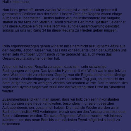
Hallo liebe Leser,
Nun ist es geschafft, unser zweiter Worldcup ist vorbei und wir gehen mit
gemischten Gefühlen aus der Serie. Unsere Ziele der Regatta waren einige
Aufgaben zu bearbeiten. Hierbei haben wir uns insbesondere die Aufgabe
starten in der Mitte der Startlinie, somit direkt im Getümmel, gestellt. Leider hat
uns diese Aufgabe einige Male recht viel auf die Gesamtwertung gekostet,
sodass wir uns mit Rang 34 für diese Regatta zu Frieden geben müssen.
Rein ergebnisbezogen gehen wir also mit einem nicht allzu gutem Gefühl aus
der Regatta, jedoch wissen wir, dass das konsequente üben der Aufgaben uns
einen sehr wichtigen Schritt nach vorne gebracht hat, auch wenn das
Gesamtresultat darunter gelitten hat.
Allgemein ist zu der Regatta zu sagen, dass sehr, sehr schwierige
Bedingungen vorlagen. Das typische Hyeres (mit viel Wind) war in den letzten
zwei Wochen nicht zu erkennen. Geprägt war die Regatta durch unbeständige
und leichte Windbedingungen, wodurch es keinen Tag gab, an dem nicht der
Start, aufgrund von zu wenigen Windes, verschoben wurde. Darum fanden sich
sogar der Olympiasieger von 2008 und der Weltranglisten Erste im Silberfleet
wieder.
Zusammenfassend kann man sagen, dass wir trotz den sehr inkonstanten
Bedingungen viele neue Fähigkeiten, besonders in unseren gesetzten
Aufgabenbereichen, gesammelt haben. Die nächste Woche werden wir in
Berlin beim Institut FES verbringen, wo wir uns um den Ausbau unseres neuen
Bootes kümmern werden. Die darauffolgenden Wochen werden wir intensiv
trainieren, um das neue Boot bis zum nächsten Event möglichst schnell zu
bekommen.