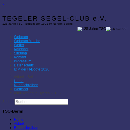
×
TEGELER SEGEL-CLUB e.V.
125 Jahre TSC - Segeln seit 1901 im Norden Berlins
Webcam
Webcam Malche
Wetter
Kalender
Sitemap
Kontakt
Impressum
Datenschutz
IDM der H-Boote 2026
Aktuelle Seite:
Home
Rundschreiben
Wettfahrt
49er-Worldcup Hyeres 2010 2
Suchen
TSC-Berlin
Home
Aktuell
Rundschreiben