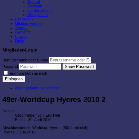
Jugend
Wettfahrt
Fahrtensegeln
Neuigkeiten
Der Verein
Mitglied werden
Jugend
Wettfahrt
Umwelt
Links
Mitglieder-Login
Benutzername oder E-Mail
Show Password
Passwort
Erinnere Dich an mich
Einloggen
Zugangsdaten vergessen?
49er-Worldcup Hyeres 2010 2
Details
Geschrieben von:
Erik Heil
Erstellt: 30. April 2010
Abschlussbericht Worldcup Hyeres (Südfrankreich)
Hyeres, 30.04.2010