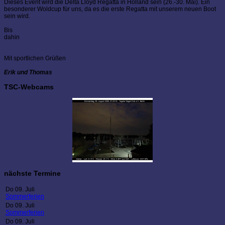
Dieses Event wird die Delta Lloyd Regatta in Holland sein (26.-30. Mai). Ein
besonderer Woldcup für uns, da es die erste Regatta mit unserem neuen Boot
sein wird.
Bis
dahi
Mit sportlichen Grüßen
Erik und Thomas
TSC-Webcams
nächste Termine
Do 09. Juli
Sommerferien
Do 09. Juli
Sommerferien
Do 09. Juli