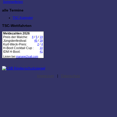
Sommerferien
alle Termine
TSC-Kalender
TSC-Wettfahrten
Meldezahlen 2026
Preis der Malche:
4
/
5
/
19
Jüngstenfestival:
45
/
39
Kurt-Weck-Preis:
2
/
4
H-Boot Cocktail Cup :
10
IDM H-Boot:
41
Listen bei
manage2sail.com
Impressum
|
Datenschutz