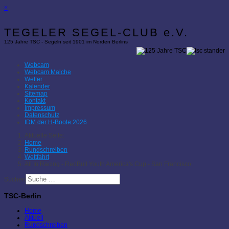
×
TEGELER SEGEL-CLUB e.V.
125 Jahre TSC - Segeln seit 1901 im Norden Berlins
Webcam
Webcam Malche
Wetter
Kalender
Sitemap
Kontakt
Impressum
Datenschutz
IDM der H-Boote 2026
Aktuelle Seite:
Home
Rundschreiben
Wettfahrt
All In Racing - RedBull Youth America's Cup - San Francisco
Suchen
TSC-Berlin
Home
Aktuell
Rundschreiben