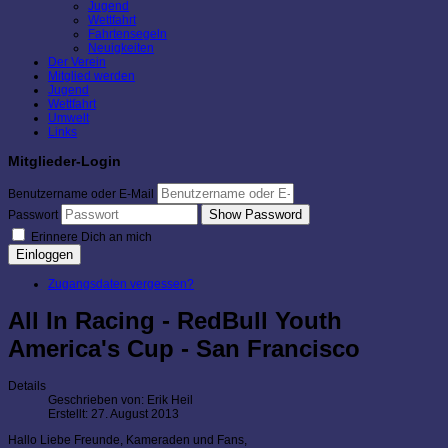
Jugend
Wettfahrt
Fahrtensegeln
Neuigkeiten
Der Verein
Mitglied werden
Jugend
Wettfahrt
Umwelt
Links
Mitglieder-Login
Benutzername oder E-Mail
Show Password
Passwort
Erinnere Dich an mich
Einloggen
Zugangsdaten vergessen?
All In Racing - RedBull Youth
America's Cup - San Francisco
Details
Geschrieben von:
Erik Heil
Erstellt: 27. August 2013
Hallo Liebe Freunde, Kameraden und Fans,