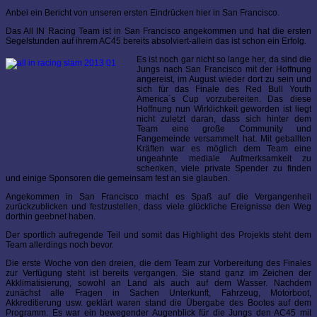
Anbei ein Bericht von unseren ersten Eindrücken hier in San Francisco.
Das All IN Racing Team ist in San Francisco angekommen und hat die ersten
Segelstunden auf ihrem AC45 bereits absolviert-allein das ist schon ein Erfolg.
Es ist noch gar nicht so lange her, da sind die
Jungs nach San Francisco mit der Hoffnung
angereist, im August wieder dort zu sein und
sich für das Finale des Red Bull Youth
America´s Cup vorzubereiten. Das diese
Hoffnung nun Wirklichkeit geworden ist liegt
nicht zuletzt daran, dass sich hinter dem
Team eine große Community und
Fangemeinde versammelt hat. Mit geballten
Kräften war es möglich dem Team eine
ungeahnte mediale Aufmerksamkeit zu
schenken, viele private Spender zu finden
und einige Sponsoren die gemeinsam fest an sie glauben.
Angekommen in San Francisco macht es Spaß auf die Vergangenheit
zurückzublicken und festzustellen, dass viele glückliche Ereignisse den Weg
dorthin geebnet haben.
Der sportlich aufregende Teil und somit das Highlight des Projekts steht dem
Team allerdings noch bevor.
Die erste Woche von den dreien, die dem Team zur Vorbereitung des Finales
zur Verfügung steht ist bereits vergangen. Sie stand ganz im Zeichen der
Akklimatisierung, sowohl an Land als auch auf dem Wasser. Nachdem
zunächst alle Fragen in Sachen Unterkunft, Fahrzeug, Motorboot,
Akkreditierung usw. geklärt waren stand die Übergabe des Bootes auf dem
Programm. Es war ein bewegender Augenblick für die Jungs den AC45 mit