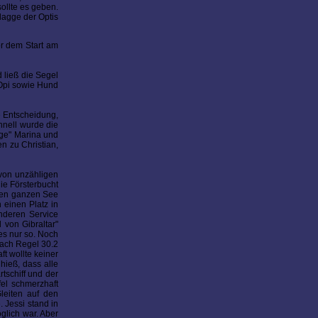
ollte es geben.
lagge der Optis
r dem Start am
 ließ die Segel
 Opi sowie Hund
e Entscheidung,
hnell wurde die
gge" Marina und
n zu Christian,
 von unzähligen
ie Försterbucht
 den ganzen See
 einen Platz in
nderen Service
 von Gibraltar"
 es nur so. Noch
Nach Regel 30.2
ft wollte keiner
hieß, dass alle
rtschiff und der
fel schmerzhaft
leiten auf den
 Jessi stand in
glich war. Aber