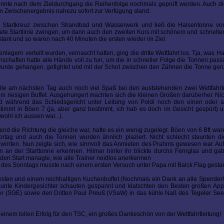
 konnte nach dem Zieldurchgang die Reihenfolge nochmals geprüft werden. Auch di
in Zwischenergebnis nahezu sofort zur Verfügung stand.
 die Startkreuz zwischen Strandbad und Wasserwerk und ließ die Halsentonne vo
dnete Startlinie zwingen, um dann auch den zweiten Kurs mit schönem und schnellen
ant und so waren nach 40 Minuten die ersten wieder im Ziel.
egern verteilt wurden, vernascht hatten, ging die dritte Wettfahrt los. Tja, was Hans
chaften hatte alle Hände voll zu tun, um die in schneller Folge die Tonnen pas
 wurde gehangen, gefightet und mit der Schot zwischen den Zähnen die Tonne gerun
 alle am nächsten Tag auch noch viel Spaß bei den auststehenden zwei Wettfahr
 riesigen Buffet. Ausgehungert machten sich die kleinen Großen darüberher. Ni
nd während das Schiedsgericht unter Leitung von Poldi noch den einen oder a
timmt in Böen 7 (ja, aber ganz bestimmt, ich hab es doch im Gesicht gespürt) 
wohl ich aussen war...).
d die Richtung die gleiche war, hatte es ein wenig zugelegt. Böen von 6 Bft wa
rtag und auch die Tonnen wurden ähnlich plaziert. Nicht schlecht staunten di
wirrten. Nun zeigte sich, wie sinnvoll das Anmieten des Prahms gewesen war. Au
an an der Starttonne erkennen. Hilmar hinter ihr blickte durchs Fernglas und 
ir den Start managte, wie alle Trainer neidlos anerkennen
n des Sonntags musste nach einem ersten Versuch unter Papa mit Balck Flag gestar
ten und einem reichhaltigen Kuchenbuffet (Nochmals ein Dank an alle Spender!!
unte Kindergesichter schauten gespannt und klatschten den Besten großen Appl
uer (SGE) sowie den Dritten Paul Preuß (VSaW) in das kühle Naß des Tegeler See
einem tollen Erfolg für den TSC, ein großes Dankeschön von der Wettfahrtleitung!