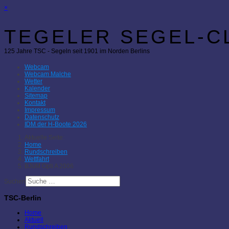
×
TEGELER SEGEL-CL
125 Jahre TSC - Segeln seit 1901 im Norden Berlins
Webcam
Webcam Malche
Wetter
Kalender
Sitemap
Kontakt
Impressum
Datenschutz
IDM der H-Boote 2026
Aktuelle Seite:
Home
Rundschreiben
Wettfahrt
BJüM Opti A 2006
Suchen
TSC-Berlin
Home
Aktuell
Rundschreiben