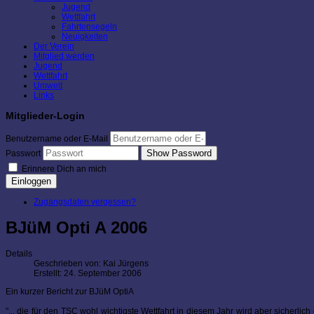
Jugend
Wettfahrt
Fahrtensegeln
Neuigkeiten
Der Verein
Mitglied werden
Jugend
Wettfahrt
Umwelt
Links
Mitglieder-Login
Benutzername oder E-Mail
Show Password
Passwort
Erinnere Dich an mich
Einloggen
Zugangsdaten vergessen?
BJüM Opti A 2006
Details
Geschrieben von:
Kai Jürgens
Erstellt: 24. September 2006
Ein kurzer Bericht zur BJüM OptiA
"... die für den TSC wohl wichtigste Wettfahrt in diesem Jahr wird aber sicherlic