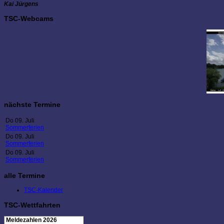
Kai Jürgens
TSC-Webcams
nächste Termine
Do 09. Juli
Sommerferien
Do 09. Juli
Sommerferien
Do 09. Juli
Sommerferien
alle Termine
TSC-Kalender
TSC-Wettfahrten
Meldezahlen 2026