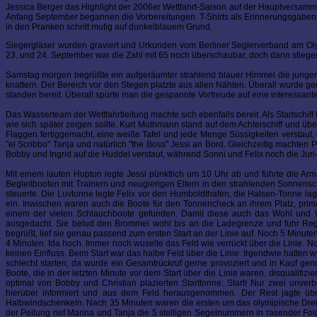
Jessica Berger das Highlight der 2006er Wettfahrt-Saison auf der Hauptversamml
Anfang September begannen die Vorbereitungen. T-Shirts als Erinnerungsgaben 
in den Pranken schritt mutig auf dunkelblauem Grund.
Siegergläser wurden graviert und Urkunden vom Berliner Seglerverband am Ol
23. und 24. September war die Zahl mit 65 noch überschaubar, doch dann stiege
Samstag morgen begrüßte ein aufgeräumter strahlend blauer Himmel die jungen P
knattern. Der Bereich vor den Stegen platzte aus allen Nähten. Überall wurde ge
standen bereit. Überall spürte man die gespannte Vorfreude auf eine interessant
Das Wasserteam der Wettfahrtleitung machte sich ebenfalls bereit. Als Startschi
wie sich später zeigen sollte. Kurt Muthmann stand auf dem Achterschiff und übe
Flaggen fertiggemacht, eine weiße Tafel und jede Menge Süssigkeiten verstaut, d
"el Scribbo" Tanja und natürlich "the Boss" Jessi an Bord. Gleichzeitig machten
Bobby und Ingrid auf die Huddel verstaut, während Sonni und Felix noch die Ju
Mit einem lauten Hupton legte Jessi pünktlich um 10 Uhr ab und führte die Arm
Begleitbooten mit Trainern und neugierigen Eltern in den strahlenden Sonnensch
steuerte. Die Luvtonne legte Felix vor den Humboldthafen, die Halsen-Tonne la
ein. Inwischen waren auch die Boote für den Tonnencheck an ihrem Platz, prima,
einem der vielen Schlauchboote gefunden. Damit diese auch das Wohl und W
ausgedacht. Sie belud den Brommel wohl bis an die Ladegrenze und fuhr Regatt
begrüßt, lief sie genau passend zum ersten Start an der Linie auf. Noch 5 Minute
4 Minuten. Ida hoch. Immer noch wuselte das Feld wie verrückt über die Linie. 
keinen Einfluss. Beim Start war das halbe Feld über die Linie. Irgendwie hatten wi
schlecht starten, da wurde ein Gesamtrückruf gerne provoziert und in Kauf geno
Boote, die in der letzten Minute vor dem Start über die Linie waren, disqualifizi
optimal von Bobby und Christian plazierten Starttonne. Start! Nur zwei unve
hierüber informiert und aus dem Feld herausgenommen. Der Rest jagte übe
Halbwindschenkeln. Nach 35 Minuten waren die ersten um das olymipische Dreieck
der Peilung rief Marina und Tanja die 5 stelligen Segelnummern in rasender Fo