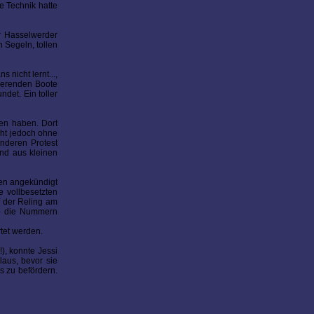
e Technik hatte
r Hasselwerder
 Segeln, tollen
 nicht lernt...,
sierenden Boote
det. Ein toller
ten haben. Dort
cht jedoch ohne
nderen Protest
und aus kleinen
ren angekündigt
e vollbesetzten
f der Reling am
gab die Nummern
tet werden.
), konnte Jessi
aus, bevor sie
s zu befördern.