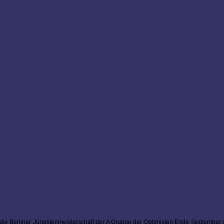
h die Berliner Jüngstenmeisterschaft der A Gruppe der Optimisten Ende September se