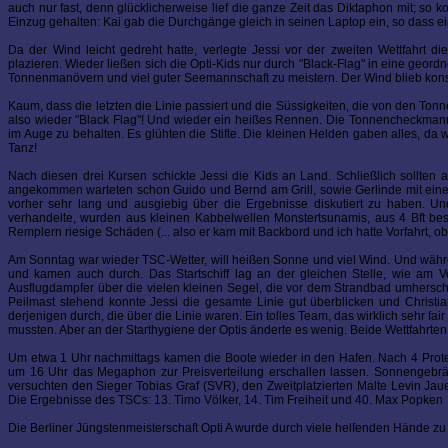
auch nur fast, denn glücklicherweise lief die ganze Zeit das Diktaphon mit; so
Einzug gehalten: Kai gab die Durchgänge gleich in seinen Laptop ein, so dass e
Da der Wind leicht gedreht hatte, verlegte Jessi vor der zweiten Wettfahrt
plazieren. Wieder ließen sich die Opti-Kids nur durch "Black-Flag" in eine geor
Tonnenmanövern und viel guter Seemannschaft zu meistern. Der Wind blieb konst
Kaum, dass die letzten die Linie passiert und die Süssigkeiten, die von den Tonnenl
also wieder "Black Flag"! Und wieder ein heißes Rennen. Die Tonnencheckmanns
im Auge zu behalten. Es glühten die Stifte. Die kleinen Helden gaben alles, da
Tanz!
Nach diesen drei Kursen schickte Jessi die Kids an Land. Schließlich sollten
angekommen warteten schon Guido und Bernd am Grill, sowie Gerlinde mit einem
vorher sehr lang und ausgiebig über die Ergebnisse diskutiert zu haben. U
verhandelte, wurden aus kleinen Kabbelwellen Monstertsunamis, aus 4 Bft bes
Remplern riesige Schäden (... also er kam mit Backbord und ich hatte Vorfahrt, ob
Am Sonntag war wieder TSC-Wetter, will heißen Sonne und viel Wind. Und währen
und kamen auch durch. Das Startschiff lag an der gleichen Stelle, wie am Vo
Ausflugdampfer über die vielen kleinen Segel, die vor dem Strandbad umhersch
Peilmast stehend konnte Jessi die gesamte Linie gut überblicken und Christi
derjenigen durch, die über die Linie waren. Ein tolles Team, das wirklich sehr fa
mussten. Aber an der Starthygiene der Optis änderte es wenig. Beide Wettfahrte
Um etwa 1 Uhr nachmittags kamen die Boote wieder in den Hafen. Nach 4 Protes
um 16 Uhr das Megaphon zur Preisverteilung erschallen lassen. Sonnengebrä
versuchten den Sieger Tobias Graf (SVR), den Zweitplatzierten Malte Levin Ja
Die Ergebnisse des TSCs: 13. Timo Völker, 14. Tim Freiheit und 40. Max Popken
Die Berliner Jüngstenmeisterschaft Opti A wurde durch viele helfenden Hände zu 