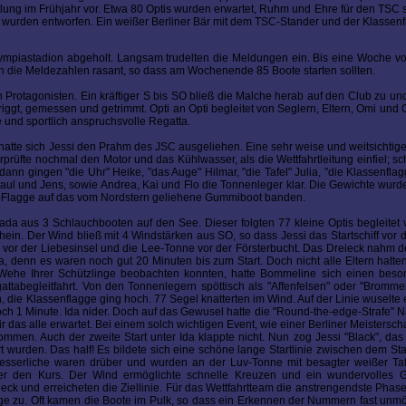
ung im Frühjahr vor. Etwa 80 Optis wurden erwartet, Ruhm und Ehre für den TSC s
wurden entworfen. Ein weißer Berliner Bär mit dem TSC-Stander und der Klassenf
ympiastadion abgeholt. Langsam trudelten die Meldungen ein. Bis eine Woche vo
n die Meldezahlen rasant, so dass am Wochenende 85 Boote starten sollten.
rotagonisten. Ein kräftiger S bis SO bließ die Malche herab auf den Club zu und
riggt, gemessen und getrimmt. Opti an Opti begleitet von Seglern, Eltern, Omi und
e und sportlich anspruchsvolle Regatta.
ff hatte sich Jessi den Prahm des JSC ausgeliehen. Eine sehr weise und weitsichtig
rprüfte nochmal den Motor und das Kühlwasser, als die Wettfahrtleitung einfiel; sc
ann gingen "die Uhr" Heike, "das Auge" Hilmar, "die Tafel" Julia, "die Klassenfla
 Paul und Jens, sowie Andrea, Kai und Flo die Tonnenleger klar. Die Gewichte wurde
ri-Flagge auf das vom Nordstern geliehene Gummiboot banden.
ada aus 3 Schlauchbooten auf den See. Dieser folgten 77 kleine Optis begleitet
ein. Der Wind bließ mit 4 Windstärken aus SO, so dass Jessi das Startschiff vor d
g vor der Liebesinsel und die Lee-Tonne vor der Försterbucht. Das Dreieck nahm
 denn es waren noch gut 20 Minuten bis zum Start. Doch nicht alle Eltern hatten
ehe Ihrer Schützlinge beobachten konnten, hatte Bommeline sich einen beso
abegleitfahrt. Von den Tonnenlegern spöttisch als "Affenfelsen" oder "Brommel
n, die Klassenflagge ging hoch. 77 Segel knatterten im Wind. Auf der Linie wuselte
Noch 1 Minute. Ida nider. Doch auf das Gewusel hatte die "Round-the-edge-Strafe" 
r das alle erwartet. Bei einem solch wichtigen Event, wie einer Berliner Meisterscha
mmen. Auch der zweite Start unter Ida klappte nicht. Nun zog Jessi "Black", das 
ert wurden. Das half! Es bildete sich eine schöne lange Startlinie zwischen dem Sta
rbesserliche waren drüber und wurden an der Luv-Tonne mit besagter weißer Ta
r den Kurs. Der Wind ermöglichte schnelle Kreuzen und ein wundervolles G
 und erreicheten die Ziellinie. Für das Wettfahrtteam die anstrengendste Phase.
lge zu. Oft kamen die Boote im Pulk, so dass ein Erkennen der Nummern fast unmö