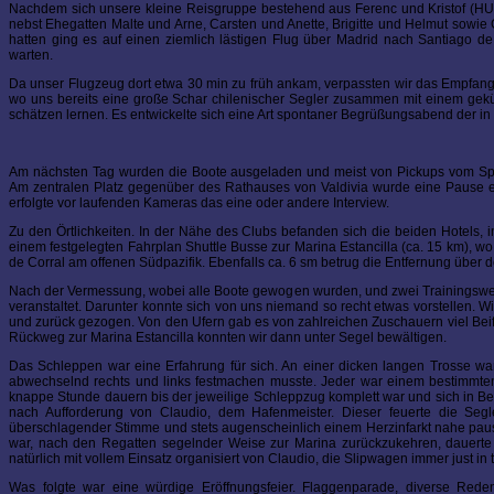
Nachdem sich unsere kleine Reisgruppe bestehend aus Ferenc und Kristof (HU
nebst Ehegatten Malte und Arne, Carsten und Anette, Brigitte und Helmut sowi
hatten ging es auf einen ziemlich lästigen Flug über Madrid nach Santiago d
warten.
Da unser Flugzeug dort etwa 30 min zu früh ankam, verpassten wir das Empfangsk
wo uns bereits eine große Schar chilenischer Segler zusammen mit einem gekü
schätzen lernen. Es entwickelte sich eine Art spontaner Begrüßungsabend der in
Am nächsten Tag wurden die Boote ausgeladen und meist von Pickups vom Spedi
Am zentralen Platz gegenüber des Rathauses von Valdivia wurde eine Pause eing
erfolgte vor laufenden Kameras das eine oder andere Interview.
Zu den Örtlichkeiten. In der Nähe des Clubs befanden sich die beiden Hotels, 
einem festgelegten Fahrplan Shuttle Busse zur Marina Estancilla (ca. 15 km), 
de Corral am offenen Südpazifik. Ebenfalls ca. 6 sm betrug die Entfernung über 
Nach der Vermessung, wobei alle Boote gewogen wurden, und zwei Trainingswett
veranstaltet. Darunter konnte sich von uns niemand so recht etwas vorstellen.
und zurück gezogen. Von den Ufern gab es von zahlreichen Zuschauern viel Beifa
Rückweg zur Marina Estancilla konnten wir dann unter Segel bewältigen.
Das Schleppen war eine Erfahrung für sich. An einer dicken langen Trosse w
abwechselnd rechts und links festmachen musste. Jeder war einem bestimmten
knappe Stunde dauern bis der jeweilige Schleppzug komplett war und sich in B
nach Aufforderung von Claudio, dem Hafenmeister. Dieser feuerte die Segler
überschlagender Stimme und stets augenscheinlich einem Herzinfarkt nahe pause
war, nach den Regatten segelnder Weise zur Marina zurückzukehren, dauerte
natürlich mit vollem Einsatz organisiert von Claudio, die Slipwagen immer just in t
Was folgte war eine würdige Eröffnungsfeier. Flaggenparade, diverse Rede