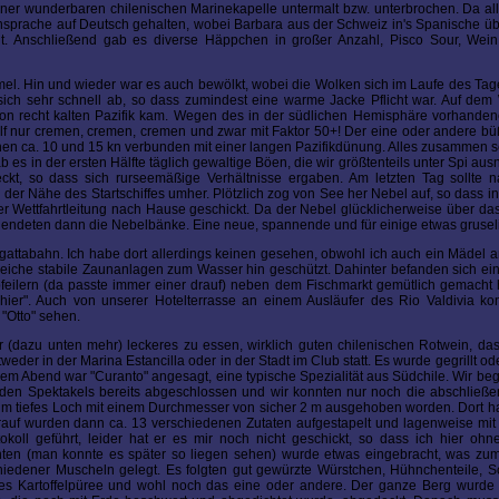
 einer wunderbaren chilenischen Marinekapelle untermalt bzw. unterbrochen. Da 
nsprache auf Deutsch gehalten, wobei Barbara aus der Schweiz in's Spanische ü
acht. Anschließend gab es diverse Häppchen in großer Anzahl, Pisco Sour, Wei
l. Hin und wieder war es auch bewölkt, wobei die Wolken sich im Laufe des Tag
 sich sehr schnell ab, so dass zumindest eine warme Jacke Pflicht war. Auf de
chon recht kalten Pazifik kam. Wegen des in der südlichen Hemisphäre vorhande
lf nur cremen, cremen, cremen und zwar mit Faktor 50+! Der eine oder andere büß
schen ca. 10 und 15 kn verbunden mit einer langen Pazifikdünung. Alles zusammen
 in der ersten Hälfte täglich gewaltige Böen, die wir größtenteils unter Spi aus
t, so dass sich rurseemäßige Verhältnisse ergaben. Am letzten Tag sollte n
 der Nähe des Startschiffes umher. Plötzlich zog von See her Nebel auf, so dass i
der Wettfahrtleitung nach Hause geschickt. Da der Nebel glücklicherweise über d
ort endeten dann die Nebelbänke. Eine neue, spannende und für einige etwas grusel
gattabahn. Ich habe dort allerdings keinen gesehen, obwohl ich auch ein Mädel an
reiche stabile Zaunanlagen zum Wasser hin geschützt. Dahinter befanden sich ei
pfeilern (da passte immer einer drauf) neben dem Fischmarkt gemütlich gemacht h
 hier". Auch von unserer Hotelterrasse an einem Ausläufer des Rio Valdivia k
"Otto" sehen.
dazu unten mehr) leckeres zu essen, wirklich guten chilenischen Rotwein, das
der in der Marina Estancilla oder in der Stadt im Club statt. Es wurde gegrillt od
em Abend war "Curanto" angesagt, eine typische Spezialität aus Südchile. Wir b
enden Spektakels bereits abgeschlossen und wir konnten nur noch die abschließ
1 m tiefes Loch mit einem Durchmesser von sicher 2 m ausgehoben worden. Dort h
arauf wurden dann ca. 13 verschiedenen Zutaten aufgestapelt und lagenweise mi
oll geführt, leider hat er es mir noch nicht geschickt, so dass ich hier ohn
nten (man konnte es später so liegen sehen) wurde etwas eingebracht, was zum
iedener Muscheln gelegt. Es folgten gut gewürzte Würstchen, Hühnchenteile, S
etztes Kartoffelpüree und wohl noch das eine oder andere. Der ganze Berg wurd