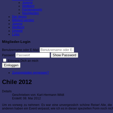
Jugend
Wettfahrt
Fahrtensegeln
Neuigkeiten
Der Verein
Mitglied werden
Jugend
Wettfahrt
Umwelt
Links
Mitglieder-Login
Benutzername oder E-Mail
Show Password
Passwort
Erinnere Dich an mich
Einloggen
Zugangsdaten vergessen?
Chile 2012
Details
Geschrieben von:
Karl-Hermann Wildt
Erstellt: 08. Mai 2012
Um es vorweg zu nehmen: Es war eine unvergesslich schöne Reise! Alle, die
anderen haben ein Event verpasst, wie ich es in dieser speziellen Form noch nic