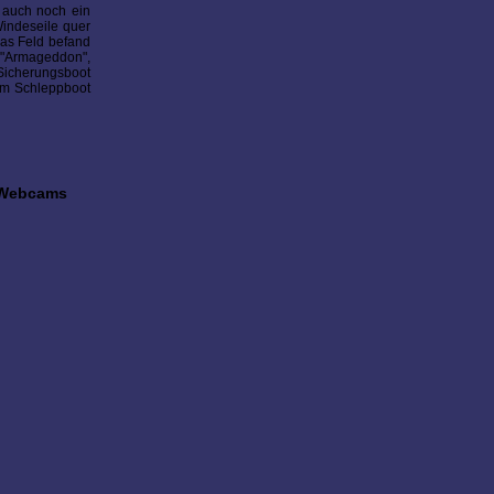
 auch noch ein
Windeseile quer
Das Feld befand
t "Armageddon",
 Sicherungsboot
dem Schleppboot
Webcams