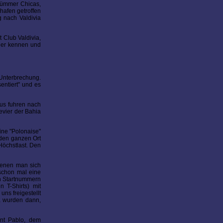
Dümmer Chicas,
hafen getroffen
g nach Valdivia
 Club Valdivia,
äher kennen und
 Unterbrechung.
entiert" und es
aus fuhren nach
evier der Bahia
ine "Polonaise"
 den ganzen Ort
Höchstlast. Den
denen man sich
schon mal eine
en Startnummern
 T-Shirts) mit
ns freigestellt
a wurden dann,
ent Pablo, dem