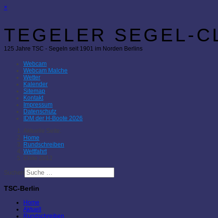
×
TEGELER SEGEL-CL
125 Jahre TSC - Segeln seit 1901 im Norden Berlins
Webcam
Webcam Malche
Wetter
Kalender
Sitemap
Kontakt
Impressum
Datenschutz
IDM der H-Boote 2026
Aktuelle Seite:
Home
Rundschreiben
Wettfahrt
Chile 2012
Suchen
TSC-Berlin
Home
Aktuell
Rundschreiben