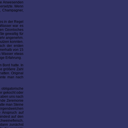
alle Anwesenden
bersetzte. Wenn
n, Champagner,
es in der Regel
m Wasser war es
nen Ozonloches
te gewaltig für
 sehr angenehm.
nutzen konnten.
ach der ersten
nnerhalb von 15
as Wasser etwas
ige Erfahrung.
 Bord hatte. In
ne größere Zahl
atten. Original
onnte man nach
 obligatorische
er gekocht oder
egaben uns nach
ende Zeremonie
atte man Steine
t irgendwelchen
e Anspruch auf
indest auf den
chweinefleisch,
e dann zunächst