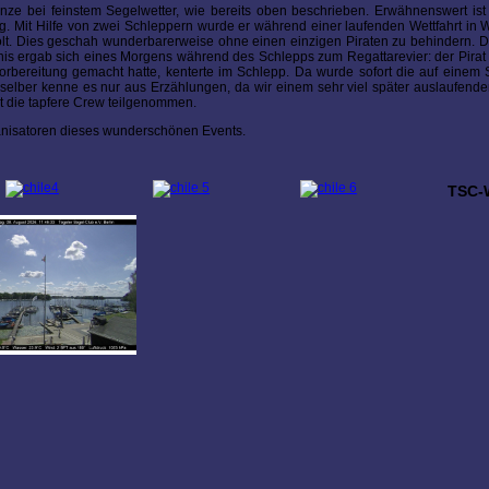
ze bei feinstem Segelwetter, wie bereits oben beschrieben. Erwähnenswert ist
g. Mit Hilfe von zwei Schleppern wurde er während einer laufenden Wettfahrt in 
olt. Dies geschah wunderbarerweise ohne einen einzigen Piraten zu behindern. 
ignis ergab sich eines Morgens während des Schlepps zum Regattarevier: der Pira
orbereitung gemacht hatte, kenterte im Schlepp. Da wurde sofort die auf einem
 selber kenne es nur aus Erzählungen, da wir einem sehr viel später auslaufen
hat die tapfere Crew teilgenommen.
anisatoren dieses wunderschönen Events.
TSC-