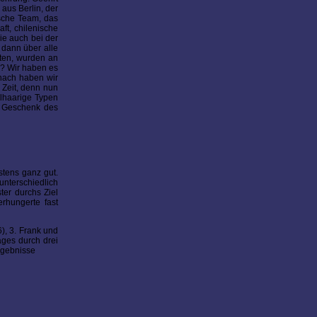
aus Berlin, der
ische Team, das
ft, chilenische
ie auch bei der
r dann über alle
ten, wurden an
n? Wir haben es
anach haben wir
Zeit, denn nun
elhaarige Typen
s Geschenk des
stens ganz gut.
unterschiedlich
ter durchs Ziel
rhungerte fast
), 3. Frank und
ages durch drei
rgebnisse