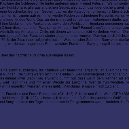
 Kapitäne der Schleppschiffe (unter anderem unser Freund Peter, ein Weltumsegler 
 bzw. Funktionäre, alle ausländischen Segler, also auch das jugendliche argentin
ine Geschenke. Bei den Seglern gab es die Kategorien chilenische Meisterscha
genannten Ehrungen gab es immer wieder Reden verschiedener Persönlichkeiten w
erteilung für des World Cup, an der ich, soviel sei verraten, teilnehmen durfte, wa
nd ihre Medaillen, die Punktpreise sowie den Worldcup in Empfang genommen hat
m Öffnen dieser geholfen. Was sollten wir damit tun? Formel 1 mäßig herumspritze
 Admiräle der Armada de Chile, mit denen wir es uns nicht verderben wollten. D
 noch gut gefüllten Flaschen wieder abgenommen wurden. Das war auch höchste 
a. 70 % der Zuschauer aufgereiht hatten. Was mussten Gabi und Sany viele dunk
teilung wurde das nagelneue Boot, welches Frank und Sany gesegelt hatten, al
ber das nächtliche Valdivia ausklingen lassen.
 eine Bahn auszulegen, die Startlinie war manchmal arg kurz, lag allerdings mei
 Runden. Die Starts waren nicht ganz einfach, weil überwiegend tidenabhängig 
t es einmal unter Black Flag erwischt, dumm nur, dass wir in dem Rennen als ers
weit nach links und mit einer Wende zur Luvtonne. Wer zu früh wendete, ve
wir ja eigentlich wussten, wie es geht... Manchmal ist man einfach zu gierig...
us: 1. Francisco und Franz Rompeltien (CHI 412), 2. Kalle und Gabi Wildt (GER 4366
stof Nemeth (HUN 432), schoss sich in den drei Läufen des vorletzten Wettfahrtt
 und Sany im Laufe der Tage immer besser in Tritt gekommen waren, lauteten die E