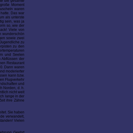
te die gesamte
r große Moment
Muscheln waren
hatte. Das war
um als unterste
ig sein, was ja
orm so, wie der
ack! Viele von
ch wunderschön
agen sowie zwei
 Jugendliche zu
erpisten zu den
ertemperaturen
ern und Seelen
n Abflüssen der
nen Restaurant
970. Dann waren
und moderierter
ussen kann bzw.
den Flugverkehr
andschaften und
h Norden, d. h.
lich nicht weit
ch lange in der
Zeit ihre Zähne
itet. Sie haben
nde verwandelt,
standen! Vielen
rehrung. Geehrt