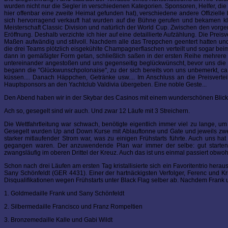
wurden nicht nur die Segler in verschiedenen Kategorien. Sponsoren, Helfer, die
hier offenbar eine zweite Heimat gefunden hat), verschiedene andere Offizielle
sich hervorragend verkauft hat wurden auf die Bühne gerufen und bekamen kle
Meisterschaft Classic Division und natürlich der World Cup. Zwischen den vor
Eröffnung. Deshalb verzichte ich hier auf eine detaillierte Aufzählung. Die Preisv
Maßen aufwändig und stilvoll. Nachdem alle das Treppchen geentert hatten u
die drei Teams plötzlich eisgekühlte Champagnerflaschen verteilt und sogar bei
dann in gemäßigter Form getan, schließlich saßen in der ersten Reihe mehrere
untereinander angestoßen und uns gegenseitig beglückwünscht, bevor uns die
begann die "Glückwunschpolonaise", zu der sich bereits von uns unbemerkt, c
küssen.... Danach Häppchen, Getränke usw.... Im Anschluss an die Preisver
Hauptsponsors an den Yachtclub Valdivia übergeben. Eine noble Geste...
Den Abend haben wir in der Skybar des Casinos mit einem wunderschönen Blick ü
Ach so, gesegelt sind wir auch. Und zwar 12 Läufe mit 3 Streichern.
Die Wettfahrtleitung war schwach, benötigte eigentlich immer viel zu lange, um
Gesegelt wurden Up and Down Kurse mit Ablauftonne und Gate und jeweils zwei
starker mitlaufender Strom war, was zu einigen Frühstarts führte. Auch uns ha
gegangen waren. Der anzuwendende Plan war immer der selbe: gut starten, 
zwangsläufig im oberen Drittel der Kreuz. Auch das ist uns einmal passiert obwohl 
Schon nach drei Läufen am ersten Tag kristallisierte sich ein Favoritentrio hera
Sany Schönfeldt (GER 4431). Einer der hartnäckigsten Verfolger, Ferenc und Kri
Disqualifikationen wegen Frühstarts unter Black Flag selber ab. Nachdem Frank
1. Goldmedaille Frank und Sany Schönfeldt
2. Silbermedaille Francisco und Franz Rompeltien
3. Bronzemedaille Kalle und Gabi Wildt