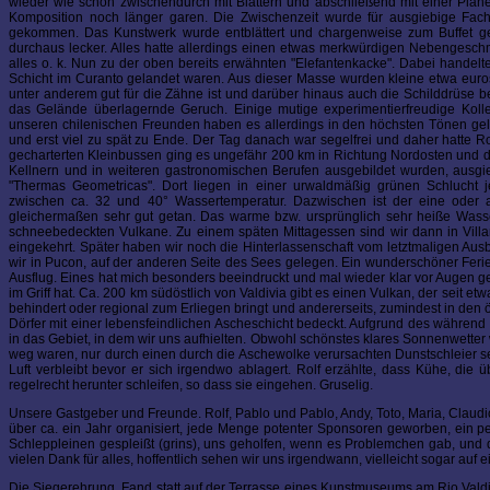
wieder wie schon zwischendurch mit Blättern und abschließend mit einer Pla
Komposition noch länger garen. Die Zwischenzeit wurde für ausgiebige Fac
gekommen. Das Kunstwerk wurde entblättert und chargenweise zum Buffet gel
durchaus lecker. Alles hatte allerdings einen etwas merkwürdigen Nebenges
alles o. k. Nun zu der oben bereits erwähnten "Elefantenkacke". Dabei hande
Schicht im Curanto gelandet waren. Aus dieser Masse wurden kleine etwa eurostü
unter anderem gut für die Zähne ist und darüber hinaus auch die Schilddrüse 
das Gelände überlagernde Geruch. Einige mutige experimentierfreudige Koll
unseren chilenischen Freunden haben es allerdings in den höchsten Tönen ge
und erst viel zu spät zu Ende. Der Tag danach war segelfrei und daher hatte R
gecharterten Kleinbussen ging es ungefähr 200 km in Richtung Nordosten und 
Kellnern und in weiteren gastronomischen Berufen ausgebildet wurden, ausgieb
"Thermas Geometricas". Dort liegen in einer urwaldmäßig grünen Schlucht
zwischen ca. 32 und 40° Wassertemperatur. Dazwischen ist der eine oder a
gleichermaßen sehr gut getan. Das warme bzw. ursprünglich sehr heiße Wasser
schneebedeckten Vulkane. Zu einem späten Mittagessen sind wir dann in Vill
eingekehrt. Später haben wir noch die Hinterlassenschaft vom letztmaligen Ausb
wir in Pucon, auf der anderen Seite des Sees gelegen. Ein wunderschöner Ferien
Ausflug. Eines hat mich besonders beeindruckt und mal wieder klar vor Augen ge
im Griff hat. Ca. 200 km südöstlich von Valdivia gibt es einen Vulkan, der seit 
behindert oder regional zum Erliegen bringt und andererseits, zumindest in den 
Dörfer mit einer lebensfeindlichen Ascheschicht bedeckt. Aufgrund des währen
in das Gebiet, in dem wir uns aufhielten. Obwohl schönstes klares Sonnenwetter 
weg waren, nur durch einen durch die Aschewolke verursachten Dunstschleier s
Luft verbleibt bevor er sich irgendwo ablagert. Rolf erzählte, dass Kühe, die
regelrecht herunter schleifen, so dass sie eingehen. Gruselig.
Unsere Gastgeber und Freunde. Rolf, Pablo und Pablo, Andy, Toto, Maria, Claudi
über ca. ein Jahr organisiert, jede Menge potenter Sponsoren geworben, ein per
Schleppleinen gespleißt (grins), uns geholfen, wenn es Problemchen gab, und da
vielen Dank für alles, hoffentlich sehen wir uns irgendwann, vielleicht sogar auf e
Die Siegerehrung. Fand statt auf der Terrasse eines Kunstmuseums am Rio Valdiv