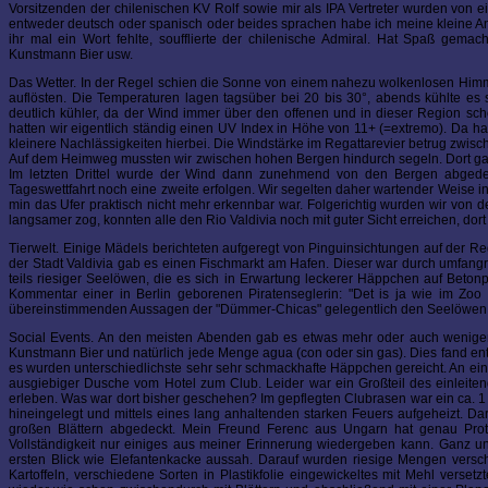
Vorsitzenden der chilenischen KV Rolf sowie mir als IPA Vertreter wurden von
entweder deutsch oder spanisch oder beides sprachen habe ich meine kleine A
ihr mal ein Wort fehlte, soufflierte der chilenische Admiral. Hat Spaß gem
Kunstmann Bier usw.
Das Wetter. In der Regel schien die Sonne von einem nahezu wolkenlosen Himme
auflösten. Die Temperaturen lagen tagsüber bei 20 bis 30°, abends kühlte es
deutlich kühler, da der Wind immer über den offenen und in dieser Region s
hatten wir eigentlich ständig einen UV Index in Höhe von 11+ (=extremo). Da ha
kleinere Nachlässigkeiten hierbei. Die Windstärke im Regattarevier betrug zwi
Auf dem Heimweg mussten wir zwischen hohen Bergen hindurch segeln. Dort gab es
Im letzten Drittel wurde der Wind dann zunehmend von den Bergen abgedeck
Tageswettfahrt noch eine zweite erfolgen. Wir segelten daher wartender Weise in
min das Ufer praktisch nicht mehr erkennbar war. Folgerichtig wurden wir von 
langsamer zog, konnten alle den Rio Valdivia noch mit guter Sicht erreichen, d
Tierwelt. Einige Mädels berichteten aufgeregt von Pinguinsichtungen auf der Re
der Stadt Valdivia gab es einen Fischmarkt am Hafen. Dieser war durch umfang
teils riesiger Seelöwen, die es sich in Erwartung leckerer Häppchen auf Beton
Kommentar einer in Berlin geborenen Piratenseglerin: "Det is ja wie im Zoo
übereinstimmenden Aussagen der "Dümmer-Chicas" gelegentlich den Seelöwen 
Social Events. An den meisten Abenden gab es etwas mehr oder auch weniger (
Kunstmann Bier und natürlich jede Menge agua (con oder sin gas). Dies fand entwe
es wurden unterschiedlichste sehr sehr schmackhafte Häppchen gereicht. An ein
ausgiebiger Dusche vom Hotel zum Club. Leider war ein Großteil des einleit
erleben. Was war dort bisher geschehen? Im gepflegten Clubrasen war ein ca. 
hineingelegt und mittels eines lang anhaltenden starken Feuers aufgeheizt. D
großen Blättern abgedeckt. Mein Freund Ferenc aus Ungarn hat genau Protok
Vollständigkeit nur einiges aus meiner Erinnerung wiedergeben kann. Ganz u
ersten Blick wie Elefantenkacke aussah. Darauf wurden riesige Mengen versch
Kartoffeln, verschiedene Sorten in Plastikfolie eingewickeltes mit Mehl vers