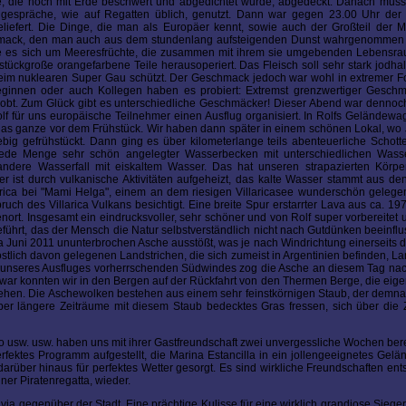
ne, die noch mit Erde beschwert und abgedichtet wurde, abgedeckt. Danach muss
hgespräche, wie auf Regatten üblich, genutzt. Dann war gegen 23.00 Uhr de
iefert. Die Dinge, die man als Europäer kennt, sowie auch der Großteil der 
chmack, den man auch aus dem stundenlang aufsteigenden Dunst wahrgenommen 
lte es sich um Meeresfrüchte, die zusammen mit ihrem sie umgebenden Lebensra
ckgroße orangefarbene Teile herausoperiert. Das Fleisch soll sehr stark jodhalt
beim nuklearen Super Gau schützt. Der Geschmack jedoch war wohl in extremer F
eginnen oder auch Kollegen haben es probiert: Extremst grenzwertiger Geschm
lobt. Zum Glück gibt es unterschiedliche Geschmäcker! Dieser Abend war denno
olf für uns europäische Teilnehmer einen Ausflug organisiert. In Rolfs Geländew
das ganze vor dem Frühstück. Wir haben dann später in einem schönen Lokal, wo
ig gefrühstückt. Dann ging es über kilometerlange teils abenteuerliche Schott
 jede Menge sehr schön angelegter Wasserbecken mit unterschiedlichen Wass
ndere Wasserfall mit eiskaltem Wasser. Das hat unseren strapazierten Körp
 ist durch vulkanische Aktivitäten aufgeheizt, das kalte Wasser stammt aus de
arica bei "Mami Helga", einem an dem riesigen Villaricasee wunderschön gelege
ruch des Villarica Vulkans besichtigt. Eine breite Spur erstarrter Lava aus ca. 1
ort. Insgesamt ein eindrucksvoller, sehr schöner und von Rolf super vorbereitet 
führt, das der Mensch die Natur selbstverständlich nicht nach Gutdünken beeinfl
etwa Juni 2011 ununterbrochen Asche ausstößt, was je nach Windrichtung einerseits 
östlich davon gelegenen Landstrichen, die sich zumeist in Argentinien befinden, L
d unseres Ausfluges vorherrschenden Südwindes zog die Asche an diesem Tag nac
war konnten wir in den Bergen auf der Rückfahrt von den Thermen Berge, die eigent
ehen. Die Aschewolken bestehen aus einem sehr feinstkörnigen Staub, der demna
 über längere Zeiträume mit diesem Staub bedecktes Gras fressen, sich über die 
o usw. usw. haben uns mit ihrer Gastfreundschaft zwei unvergessliche Wochen bere
fektes Programm aufgestellt, die Marina Estancilla in ein jollengeeignetes Gelä
rüber hinaus für perfektes Wetter gesorgt. Es sind wirkliche Freundschaften ent
iner Piratenregatta, wieder.
ia gegenüber der Stadt. Eine prächtige Kulisse für eine wirklich grandiose Siege