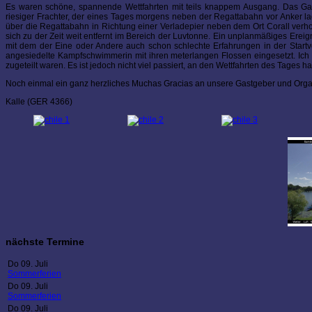
Es waren schöne, spannende Wettfahrten mit teils knappem Ausgang. Das Gan
riesiger Frachter, der eines Tages morgens neben der Regattabahn vor Anker la
über die Regattabahn in Richtung einer Verladepier neben dem Ort Corall verh
sich zu der Zeit weit entfernt im Bereich der Luvtonne. Ein unplanmäßiges Ere
mit dem der Eine oder Andere auch schon schlechte Erfahrungen in der Startv
angesiedelte Kampfschwimmerin mit ihren meterlangen Flossen eingesetzt. Ich
zugeteilt waren. Es ist jedoch nicht viel passiert, an den Wettfahrten des Tages 
Noch einmal ein ganz herzliches Muchas Gracias an unsere Gastgeber und Org
Kalle (GER 4366)
nächste Termine
Do 09. Juli
Sommerferien
Do 09. Juli
Sommerferien
Do 09. Juli