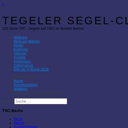
×
TEGELER SEGEL-CL
125 Jahre TSC - Segeln seit 1901 im Norden Berlins
Webcam
Webcam Malche
Wetter
Kalender
Sitemap
Kontakt
Impressum
Datenschutz
IDM der H-Boote 2026
Aktuelle Seite:
Home
Rundschreiben
Wettfahrt
Der 470er - Eine Klasse für sich
Suchen
TSC-Berlin
Home
Aktuell
Rundschreiben