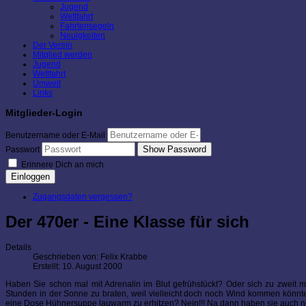
Jugend
Wettfahrt
Fahrtensegeln
Neuigkeiten
Der Verein
Mitglied werden
Jugend
Wettfahrt
Umwelt
Links
Mitglieder-Login
Benutzername oder E-Mail
Show Password
Passwort
Erinnere Dich an mich
Einloggen
Zugangsdaten vergessen?
Der 470er - Eine Klasse für sich
Details
Geschrieben von:
Felix Krabbe
Erstellt: 10. August 2000
Haben Sie schon mal mit Adrenalin im Blut gefrühstückt? Oder sich zu zweit 
Stunden in der Sonne zu braten, weil vielleicht doch noch Wind kommen könnt
eine Dose Hühnersuppe lauwarm zu erhitzen? Nein!!! Na dann haben sie auch no