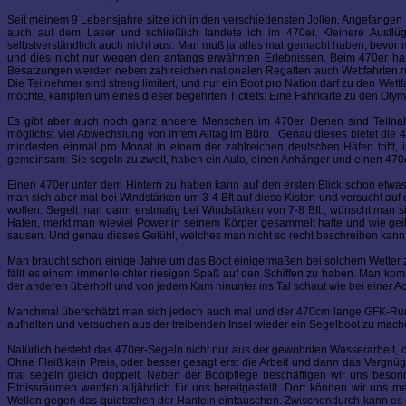
Seit meinem 9 Lebensjahre sitze ich in den verschiedensten Jollen. Angefangen ha
auch auf dem Laser und schließlich landete ich im 470er. Kleinere Ausflüg
selbstverständlich auch nicht aus. Man muß ja alles mal gemacht haben, bevor m
und dies nicht nur wegen den anfangs erwähnten Erlebnissen. Beim 470er hand
Besatzungen werden neben zahlreichen nationalen Regatten auch Wettfahrten rund
Die Teilnehmer sind streng limitert, und nur ein Boot pro Nation darf zu den Wet
möchte, kämpfen um eines dieser begehrten Tickets: Eine Fahrkarte zu den Olym
Es gibt aber auch noch ganz andere Menschen im 470er. Denen sind Teilnah
möglichst viel Abwechslung von ihrem Alltag im Büro. Genau dieses bietet die 4
mindesten einmal pro Monat in einem der zahlreichen deutschen Häfen trifft, i
gemeinsam: Sie segeln zu zweit, haben ein Auto, einen Anhänger und einen 470e
Einen 470er unter dem Hintern zu haben kann auf den ersten Blick schon etwas l
man sich aber mal bei Windstärken um 3-4 Bft auf diese Kisten und versucht auf 
wollen. Segelt man dann erstmalig bei Windstärken von 7-8 Bft., wünscht man 
Hafen, merkt man wieviel Power in seinem Körper gesammelt hatte und wie geil
sausen. Und genau dieses Gefühl, welches man nicht so recht beschreiben kann,
Man braucht schon einige Jahre um das Boot einigermaßen bei solchem Wetter zu
fällt es einem immer leichter riesigen Spaß auf den Schiffen zu haben. Man k
der anderen überholt und von jedem Kam hinunter ins Tal schaut wie bei einer Ac
Manchmal überschätzt man sich jedoch auch mal und der 470cm lange GFK-Rumpf
aufhalten und versuchen aus der treibenden Insel wieder ein Segelboot zu mach
Natürlich besteht das 470er-Segeln nicht nur aus der gewohnten Wasserarbeit
Ohne Fleiß kein Preis, oder besser gesagt erst die Arbeit und dann das Vergnüg
mal segeln gleich doppelt. Neben der Bootpflege beschäftigen wir uns besond
Fitnissräumen werden alljährlich für uns bereitgestellt. Dort können wir u
Wellen gegen das quietschen der Hanteln eintauschen. Zwischendurch kann es 