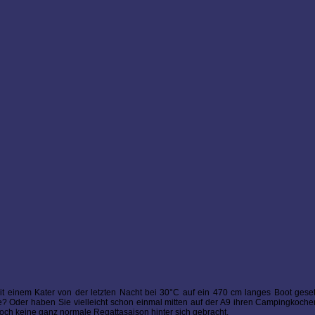
mit einem Kater von der letzten Nacht bei 30°C auf ein 470 cm langes Boot ges
e? Oder haben Sie vielleicht schon einmal mitten auf der A9 ihren Campingkoch
ch keine ganz normale Regattasaison hinter sich gebracht.