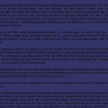
t natürlich alles mit dem Optimisten, weiter ging es dann mit dem 420er. Kurze Zei
e in andere Bootsklassen, wie zum Beispiel auf den Teeny, Piraten oder Las
an über dies oder das lästern kann. Letztendlich gefiel mir dann aber doch der 
elt es sich um eine der weit verbreitesten Bootsklasse der Welt. Für die 2- F
 um den Globus organisiert. Das größte Event der Klasse findet jedoch nur alle vi
tfahrten antreten. Und einige wenige, nämlich genau für diejenigen, zu denen ich m
pischen Spielen.
men an Welt- und Europameiterschaften so ziemlich egal, sie wollen nur das
70-Klasse eben auch, und das ist auch gut so, „denn etwas Spaß muß sein“! Die C
st ein lustiger Trupp aus völlig verschiedenen Alters- und Berufsgruppen. Alle 
r.
angweilig wirken, es gibt ja auch keine Kajüte, keinen Kocher, und auch keine Ba
der Ostsee möglichst flott die Wellen hinunter zu surfen, fängt man ganz schnell a
sich zu ersteinmal an das andere Ende der Welt. Erreicht man dann aber gesund
 dieses Gefühl war mit seinem kleinen Boot in mitten der beängstigenden Natur
 ist es was den 470er auszeichnet.
 bändigen. Hat man es aber geschaft, seinem Boot zu verklickern was es wann un
ommt manchmal in einen richtigen Geschwindigkeitsrausch, wenn man raumschots 
hterbahnfahrt bei der es nur hoch und runter geht.
 dreht sich auf die ungewohnte Seite. Dann darf man sich kurze Zeit im statt 
en.
, die lästigen Reperaturen und Ausbesserungen verderben einem da doch schon e
en! Wenn man aber seinen individuellen Ausbau perfektioniert hat, freut man sic
ers im Winter aber auch mit unserer Körperpflege. Mehrere Triningstermin in 
ns meist bis zum Erbrechen von den Strapazen der Sommermonate erholen und da
dann immer mal passieren, daß man Sylvester in einem ganz anderen Land feiert