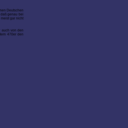
einen Deutschen
, daß genau bei
meist gar nicht
er auch von den
d dem 470er den