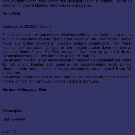
voraussichtlich noch zwei Wettfahrten gesegelt, dann ist Schluss. Drückt die
Daumen für unsere Mädels. Für uns ist es jetzt zu spät.
Gruss Felix
Samstag, 03.08.2002, 3 Läufe
Zum Abschluss. Heute gab es vom Wind her nichts Neues. Dafür haben wir uns
endlich einmal etwas besser geschlagen. Leider wurde unser drittes Rennen
heute aus bisher ungeklärter Ursache einfach abgebrochen. Wir waren
natürlich sehr gut dabei: 2. Naja, in den beiden Läufen davor konnten wir
immerhin einen 8. und 10. Platz ersegeln. Das war so ganz o.k. In der
Gesamtplatzierung hat sich aber nicht geändert: Platz 16
Bei unseren Mädels lief es heute wesentlich besser: Sie ersegelten die Plätze
10, 14, 5 und konnten sich somit in der Gesamtwertung noch an den
Niederländerin vorbei schieben. Insgesamt landeten sie auf dem 4. Rang. Wir
gratulieren.
Am Montag Abend nehmen wir die Fähre zurück nach Deutschland. Bis dahin
haben wir noch ein wenig Zeit uns die Stadt anzuschauen.
Bis demnächst, euer Felix
Gesamtplatz
Steffi & Vivien
4 von 37