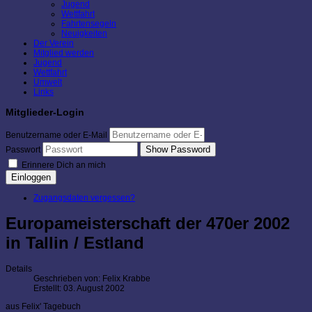
Jugend
Wettfahrt
Fahrtensegeln
Neuigkeiten
Der Verein
Mitglied werden
Jugend
Wettfahrt
Umwelt
Links
Mitglieder-Login
Benutzername oder E-Mail
Show Password
Passwort
Erinnere Dich an mich
Einloggen
Zugangsdaten vergessen?
Europameisterschaft der 470er 2002
in Tallin / Estland
Details
Geschrieben von:
Felix Krabbe
Erstellt: 03. August 2002
aus Felix' Tagebuch