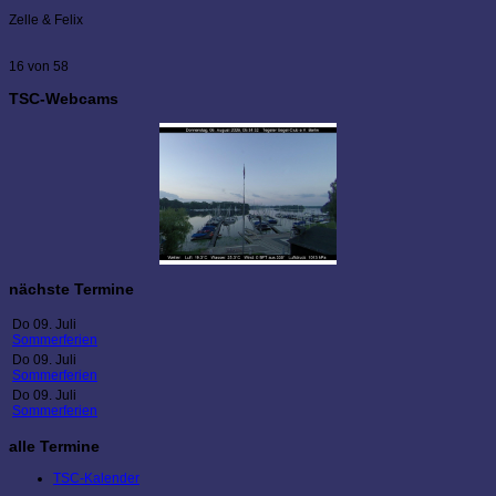
Zelle & Felix
16 von 58
TSC-Webcams
nächste Termine
Do 09. Juli
Sommerferien
Do 09. Juli
Sommerferien
Do 09. Juli
Sommerferien
alle Termine
TSC-Kalender