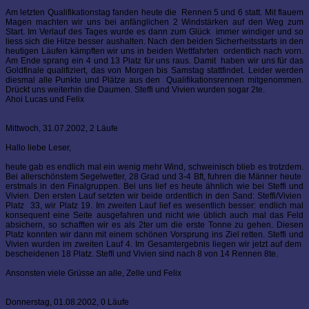
Am letzten Qualifikationstag fanden heute die Rennen 5 und 6 statt. Mit flauem
Magen machten wir uns bei anfänglichen 2 Windstärken auf den Weg zum
Start. Im Verlauf des Tages wurde es dann zum Glück immer windiger und so
liess sich die Hitze besser aushalten. Nach den beiden Sicherheitsstarts in den
heutigen Läufen kämpften wir uns in beiden Wettfahrten ordentlich nach vorn.
Am Ende sprang ein 4 und 13 Platz für uns raus. Damit haben wir uns für das
Goldfinale qualifiziert, das von Morgen bis Samstag stattfindet. Leider werden
diesmal alle Punkte und Plätze aus den Qualifikationsrennen mitgenommen.
Drückt uns weiterhin die Daumen. Steffi und Vivien wurden sogar 2te.
Ahoi Lucas und Felix
Mittwoch, 31.07.2002, 2 Läufe
Hallo liebe Leser,
heute gab es endlich mal ein wenig mehr Wind, schweinisch blieb es trotzdem.
Bei allerschönstem Segelwetter, 28 Grad und 3-4 Bft, fuhren die Männer heute
erstmals in den Finalgruppen. Bei uns lief es heute ähnlich wie bei Steffi und
Vivien. Den ersten Lauf setzten wir beide ordentlich in den Sand: Steffi/Vivien
Platz 33, wir Platz 19. Im zweiten Lauf lief es wesentlich besser: endlich mal
konsequent eine Seite ausgefahren und nicht wie üblich auch mal das Feld
absichern, so schafften wir es als 2ter um die erste Tonne zu gehen. Diesen
Platz konnten wir dann mit einem schönen Vorsprung ins Ziel retten. Steffi und
Vivien wurden im zweiten Lauf 4. Im Gesamtergebnis liegen wir jetzt auf dem
bescheidenen 18 Platz. Steffi und Vivien sind nach 8 von 14 Rennen 8te.
Ansonsten viele Grüsse an alle, Zelle und Felix
Donnerstag, 01.08.2002, 0 Läufe