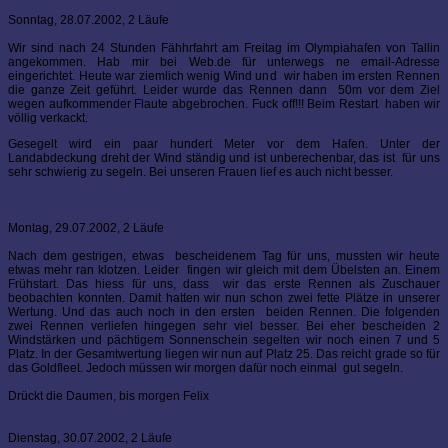
Sonntag, 28.07.2002, 2 Läufe
Wir sind nach 24 Stunden Fähhrfahrt am Freitag im Olympiahafen von Tallin
angekommen. Hab mir bei Web.de für unterwegs ne email-Adresse
eingerichtet. Heute war ziemlich wenig Wind und wir haben im ersten Rennen
die ganze Zeit geführt. Leider wurde das Rennen dann 50m vor dem Ziel
wegen aufkommender Flaute abgebrochen. Fuck off!!! Beim Restart haben wir
völlig verkackt.
Gesegelt wird ein paar hundert Meter vor dem Hafen. Unter der
Landabdeckung dreht der Wind ständig und ist unberechenbar, das ist für uns
sehr schwierig zu segeln. Bei unseren Frauen lief es auch nicht besser.
Montag, 29.07.2002, 2 Läufe
Nach dem gestrigen, etwas bescheidenem Tag für uns, mussten wir heute
etwas mehr ran klotzen. Leider fingen wir gleich mit dem Übelsten an. Einem
Frühstart. Das hiess für uns, dass wir das erste Rennen als Zuschauer
beobachten konnten. Damit hatten wir nun schon zwei fette Plätze in unserer
Wertung. Und das auch noch in den ersten beiden Rennen. Die folgenden
zwei Rennen verliefen hingegen sehr viel besser. Bei eher bescheiden 2
Windstärken und pächtigem Sonnenschein segelten wir noch einen 7 und 5
Platz. In der Gesamtwertung liegen wir nun auf Platz 25. Das reicht grade so für
das Goldfleet. Jedoch müssen wir morgen dafür noch einmal gut segeln.
Drückt die Daumen, bis morgen Felix
Dienstag, 30.07.2002, 2 Läufe