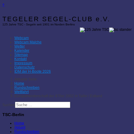
×
TEGELER SEGEL-CLUB e.V.
125 Jahre TSC - Segeln seit 1901 im Norden Berlins
Webcam
Webcam Malche
Wetter
Kalender
Sitemap
Kontakt
Impressum
Datenschutz
IDM der H-Boote 2026
Aktuelle Seite:
Home
Rundschreiben
Wettfahrt
Europameisterschaft der 470er 2002 in Tallin / Estland
Suchen
TSC-Berlin
Home
Aktuell
Rundschreiben