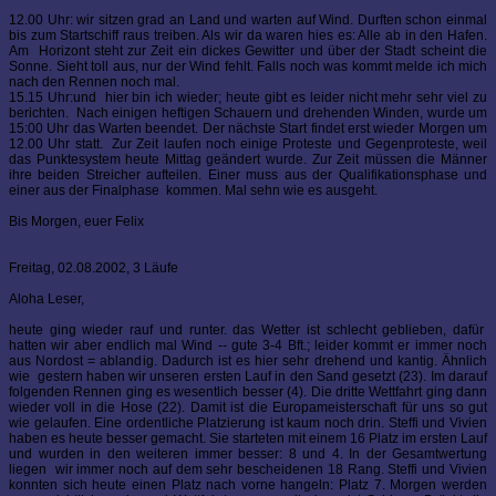
12.00 Uhr: wir sitzen grad an Land und warten auf Wind. Durften schon einmal
bis zum Startschiff raus treiben. Als wir da waren hies es: Alle ab in den Hafen.
Am Horizont steht zur Zeit ein dickes Gewitter und über der Stadt scheint die
Sonne. Sieht toll aus, nur der Wind fehlt. Falls noch was kommt melde ich mich
nach den Rennen noch mal.
15.15 Uhr:und hier bin ich wieder; heute gibt es leider nicht mehr sehr viel zu
berichten. Nach einigen heftigen Schauern und drehenden Winden, wurde um
15:00 Uhr das Warten beendet. Der nächste Start findet erst wieder Morgen um
12.00 Uhr statt. Zur Zeit laufen noch einige Proteste und Gegenproteste, weil
das Punktesystem heute Mittag geändert wurde. Zur Zeit müssen die Männer
ihre beiden Streicher aufteilen. Einer muss aus der Qualifikationsphase und
einer aus der Finalphase kommen. Mal sehn wie es ausgeht.
Bis Morgen, euer Felix
Freitag, 02.08.2002, 3 Läufe
Aloha Leser,
heute ging wieder rauf und runter. das Wetter ist schlecht geblieben, dafür
hatten wir aber endlich mal Wind -- gute 3-4 Bft.; leider kommt er immer noch
aus Nordost = ablandig. Dadurch ist es hier sehr drehend und kantig. Ähnlich
wie gestern haben wir unseren ersten Lauf in den Sand gesetzt (23). Im darauf
folgenden Rennen ging es wesentlich besser (4). Die dritte Wettfahrt ging dann
wieder voll in die Hose (22). Damit ist die Europameisterschaft für uns so gut
wie gelaufen. Eine ordentliche Platzierung ist kaum noch drin. Steffi und Vivien
haben es heute besser gemacht. Sie starteten mit einem 16 Platz im ersten Lauf
und wurden in den weiteren immer besser: 8 und 4. In der Gesamtwertung
liegen wir immer noch auf dem sehr bescheidenen 18 Rang. Steffi und Vivien
konnten sich heute einen Platz nach vorne hangeln: Platz 7. Morgen werden