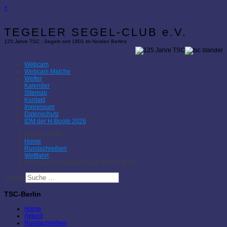
×
TEGELER SEGEL-CLUB e.V.
125 Jahre TSC - Segeln seit 1901 im Norden Berlins
Webcam
Webcam Malche
Wetter
Kalender
Sitemap
Kontakt
Impressum
Datenschutz
IDM der H-Boote 2026
Aktuelle Seite:
Home
Rundschreiben
Wettfahrt
Int. Deutsche Meisterschaft 2012 H-Boot
Suchen
TSC-Berlin
Home
Aktuell
Rundschreiben