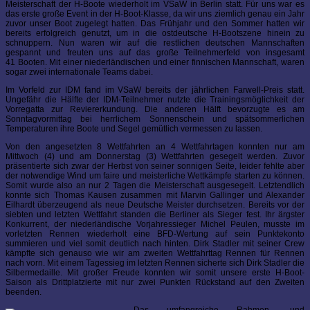
Meisterschaft der H-Boote wiederholt im VSaW in Berlin statt. Für uns war es
das erste große Event in der H-Boot-Klasse, da wir uns ziemlich genau ein Jahr
zuvor unser Boot zugelegt hatten. Das Frühjahr und den Sommer hatten wir
bereits erfolgreich genutzt, um in die ostdeutsche H-Bootszene hinein zu
schnuppern. Nun waren wir auf die restlichen deutschen Mannschaften
gespannt und freuten uns auf das große Teilnehmerfeld von insgesamt
41 Booten. Mit einer niederländischen und einer finnischen Mannschaft, waren
sogar zwei internationale Teams dabei.
Im Vorfeld zur IDM fand im VSaW bereits der jährlichen Farwell-Preis statt.
Ungefähr die Hälfte der IDM-Teilnehmer nutzte die Trainingsmöglichkeit der
Vorregatta zur Reviererkundung. Die anderen Hälft bevorzugte es am
Sonntagvormittag bei herrlichem Sonnenschein und spätsommerlichen
Temperaturen ihre Boote und Segel gemütlich vermessen zu lassen.
Von den angesetzten 8 Wettfahrten an 4 Wettfahrtagen konnten nur am
Mittwoch (4) und am Donnerstag (3) Wettfahrten gesegelt werden. Zuvor
präsentierte sich zwar der Herbst von seiner sonnigen Seite, leider fehlte aber
der notwendige Wind um faire und meisterliche Wettkämpfe starten zu können.
Somit wurde also an nur 2 Tagen die Meisterschaft ausgesegelt. Letztendlich
konnte sich Thomas Kausen zusammen mit Marvin Gallinger und Alexander
Eilhardt überzeugend als neue Deutsche Meister durchsetzen. Bereits vor der
siebten und letzten Wettfahrt standen die Berliner als Sieger fest. Ihr ärgster
Konkurrent, der niederländische Vorjahressieger Michel Peulen, musste im
vorletzten Rennen wiederholt eine BFD-Wertung auf sein Punktekonto
summieren und viel somit deutlich nach hinten. Dirk Stadler mit seiner Crew
kämpfte sich genauso wie wir am zweiten Wettfahrttag Rennen für Rennen
nach vorn. Mit einem Tagessieg im letzten Rennen sicherte sich Dirk Stadler die
Silbermedaille. Mit großer Freude konnten wir somit unsere erste H-Boot-
Saison als Drittplatzierte mit nur zwei Punkten Rückstand auf den Zweiten
beenden.