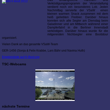
Das umfangreiche Rahmen- und
Verköstigungsprogramm der Veranstaltung
verdient noch ein besonderes Lob. Jeden
Nachmittag servierte der VSaW einen
kleinen warmen Snack zusammen mit dem
heiß geliebten Freibier. Darüber hinaus
konnten sich alle Segler am Dienstag beim
Galadinner und am Mittwoch während einer
Dampferfahrt in die Berliner Innenstadt
verköstigen. Darüber hinaus wurde für die
mitgereisten Nichtsegler eine Bootstour
organisiert.
Vielen Dank an das gesamte VSaW-Team
GER-1456 (Sonja & Felix Krabbe, Lars Bähr und Navina Huth)
Ergebnisliste auf H-Boot.org
TSC-Webcams
nächste Termine