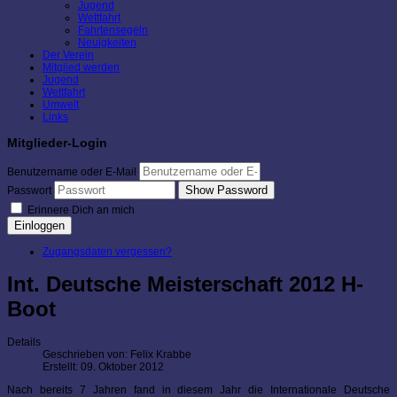
Jugend
Wettfahrt
Fahrtensegeln
Neuigkeiten
Der Verein
Mitglied werden
Jugend
Wettfahrt
Umwelt
Links
Mitglieder-Login
Benutzername oder E-Mail
Show Password
Passwort
Erinnere Dich an mich
Einloggen
Zugangsdaten vergessen?
Int. Deutsche Meisterschaft 2012 H-
Boot
Details
Geschrieben von:
Felix Krabbe
Erstellt: 09. Oktober 2012
Nach bereits 7 Jahren fand in diesem Jahr die Internationale Deutsche