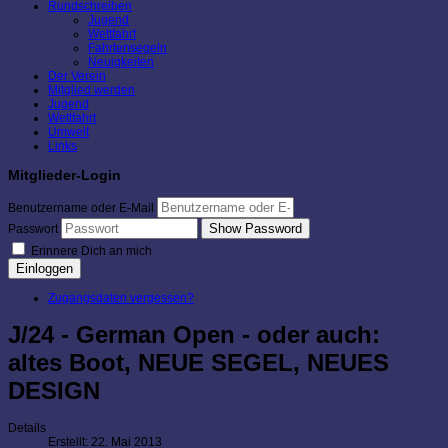
Rundschreiben
Jugend
Wettfahrt
Fahrtensegeln
Neuigkeiten
Der Verein
Mitglied werden
Jugend
Wettfahrt
Umwelt
Links
Mitglieder-Login
Benutzername oder E-Mail
Show Password
Passwort
Erinnere Dich an mich
Einloggen
Zugangsdaten vergessen?
J/24 - German Open - oder auch:
altes Boot, NEUE SEGEL, NEUES
DESIGN
Details
Erstellt: 22. Mai 2013