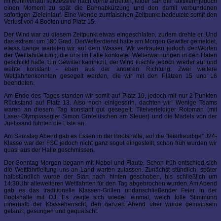
im Rennverlauf sukzessive nach vorne arbeiten, leider sah die Taktikerinjedoch
einen Moment zu spät die Bahnabkürzung und den damit verbundenen
sofortigen Zieleinlauf. Eine Wende zumfalschen Zeitpunkt bedeutete somit den
Verlust von 4 Booten und Platz 15.
Der Wind war zu diesem Zeitpunkt etwas eingeschlafen, zudem drehte er. Und
das extrem: um 180 Grad. DerWetterdienst hatte am Morgen Gewitter gemeldet,
etwas bange warteten wir auf dem Wasser. Wir vertrauten jedoch denWorten
der Wettfahrtleitung, die uns im Falle konkreter Wetterwarnungen in den Hafen
geschickt hätte. Ein Gewitter kamnicht, der Wind frischte jedoch wieder auf und
wehte konstant - eben aus der anderen Richtung. Zwei weitere
Wettfahrtenkonnten gesegelt werden, die wir mit den Plätzen 15 und 16
beendeten.
Am Ende des Tages standen wir somit auf Platz 19, jedoch mit nur 2 Punkten
Rückstand auf Platz 13. Also noch einigesdrin, dachten wir! Wenige Teams
waren an diesem Tag konstant gut gesegelt: Titelverteidiger Rotoman (mit
Laser-Olympiasegler Simon Grotelüschen am Steuer) und die Mädels von der
Juelssand führten die Liste an.
Am Samstag Abend gab es Essen in der Bootshalle, auf die "feierfreudige" J24-
Klasse war der FSC jedoch nicht ganz sogut eingestellt, schon früh wurden wir
quasi aus der Halle geschmissen.
Der Sonntag Morgen begann mit Nebel und Flaute. Schon früh entschied sich
die Wettfahrtleitung uns an Land warten zulassen. Zunächst stündlich, später
halbstündlich wurde der Start nach hinten geschoben, bis schließlich um
14:30Uhr alleweiteren Wettfahrten für den Tag abgebrochen wurden. Am Abend
gab es das traditionelle Klassen-Grillen undanschließender Feier in der
Bootshalle mit DJ. Es zeigte sich wieder einmal, welch tolle Stimmung
innerhalb der Klasseherrscht, den ganzen Abend über wurde gemeinsam
getanzt, gesungen und gequatscht.