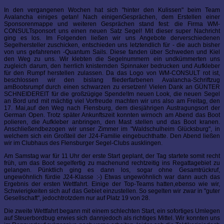
In den vergangenen Wochen hat sich "hinter den Kulissen" beim Team
Avalancha einiges getan! Nach einigenGesprächen, dem Erstellen einer
Sponsorenmappe und weiteren Gesprächen stand fest: die Firma WM-
CONSULTsponsort uns einen neuen Satz Segel! Mit dieser super Nachricht
ging es los. Im Folgenden ließen wir uns Angebote derverschiedenen
Segelhersteller zuschicken, entschieden uns letztendlich für - die auch bisher
von uns gefahrenen -Quantum Sails. Diese fanden über Schweden und Kiel
den Weg zu uns. Wir klebten die Segelnummern ein undkümmerten uns
zugleich darum, den herrlich knisternden Spinnaker bedrucken und Aufkleber
für den Rumpf herstellen zulassen. Da das Logo von WM-CONSULT rot ist,
beschlossen wir den bislang fliederfarbenen Avalancha-Schriftzug
amBootsrumpf durch einen schwarzen zu ersetzen! Vielen Dank an GÜNTER
SCHNEIDEREIT für die großzügige Spende!Im neuen Look, die neuen Segel
an Bord und mit mächtig viel Vorfreude machten wir uns also am Freitag, den
17. Mai,auf den Weg nach Flensburg, dem diesjährigen Austragungsort der
German Open. Trotz später Ankunftszeit konnten wirnoch am Abend das Boot
polieren, die Aufkleber anbringen, den Mast stellen und das Boot kranen.
Anschließendbezogen wir unser Zimmer im "Waldschulheim Glücksburg", in
welchem sich ein Großteil der J24-Familie eingebuchthatte. Den Abend ließen
wir im Clubhaus des Flensburger Segel-Clubs ausklingen.
Am Samstag war für 11 Uhr der erste Start geplant, der Tag startete somit recht
früh, um das Boot segelfertig zu machenund rechtzeitig ins Regattagebiet zu
gelangen. Pünktlich ging es dann los, sogar ohne Gesamtrückruf,
ungewöhnlich fürdie J24-Klasse :-) Etwas ungewöhnlich war dann auch das
Ergebnis der ersten Wettfahrt. Einige der Top-Teams hatten,ebenso wie wir,
Schwierigkeiten sich auf das Gebiet einzustellen. So segelten wir zwar in "guter
Gesellschaft", jedochtrotzdem nur auf Platz 19 von 28.
Die zweite Wettfahrt begann mit einem schlechten Start, ein sofortiges Umlegen
auf Steuerbordbug erwies sich dannjedoch als richtiges Mittel. Wir konnten uns