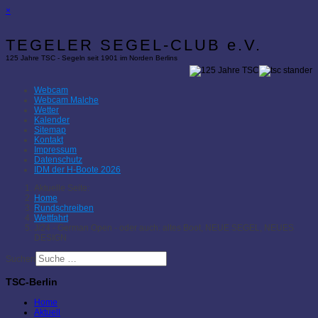
×
TEGELER SEGEL-CLUB e.V.
125 Jahre TSC - Segeln seit 1901 im Norden Berlins
Webcam
Webcam Malche
Wetter
Kalender
Sitemap
Kontakt
Impressum
Datenschutz
IDM der H-Boote 2026
Aktuelle Seite:
Home
Rundschreiben
Wettfahrt
J/24 - German Open - oder auch: altes Boot, NEUE SEGEL, NEUES
DESIGN
Suchen
TSC-Berlin
Home
Aktuell