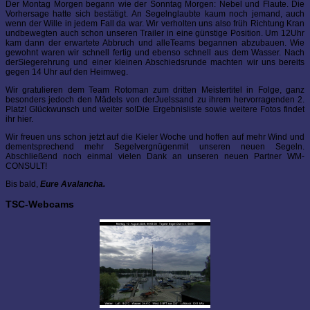
Der Montag Morgen begann wie der Sonntag Morgen: Nebel und Flaute. Die
Vorhersage hatte sich bestätigt. An Segelnglaubte kaum noch jemand, auch
wenn der Wille in jedem Fall da war. Wir verholten uns also früh Richtung Kran
undbewegten auch schon unseren Trailer in eine günstige Position. Um 12Uhr
kam dann der erwartete Abbruch und alleTeams begannen abzubauen. Wie
gewohnt waren wir schnell fertig und ebenso schnell aus dem Wasser. Nach
derSiegerehrung und einer kleinen Abschiedsrunde machten wir uns bereits
gegen 14 Uhr auf den Heimweg.
Wir gratulieren dem Team Rotoman zum dritten Meistertitel in Folge, ganz
besonders jedoch den Mädels von derJuelssand zu ihrem hervorragenden 2.
Platz! Glückwunsch und weiter so!Die Ergebnisliste sowie weitere Fotos findet
ihr hier.
Wir freuen uns schon jetzt auf die Kieler Woche und hoffen auf mehr Wind und
dementsprechend mehr Segelvergnügenmit unseren neuen Segeln.
Abschließend noch einmal vielen Dank an unseren neuen Partner WM-
CONSULT!
Bis bald,
Eure Avalancha.
TSC-Webcams