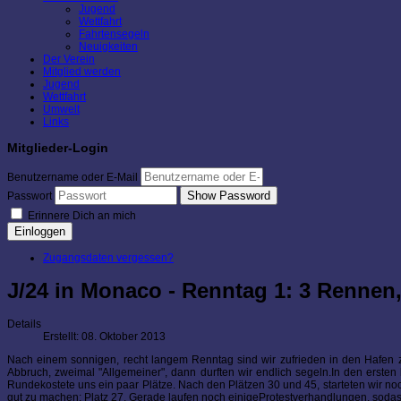
Jugend
Wettfahrt
Fahrtensegeln
Neuigkeiten
Der Verein
Mitglied werden
Jugend
Wettfahrt
Umwelt
Links
Mitglieder-Login
Benutzername oder E-Mail
Show Password
Passwort
Erinnere Dich an mich
Einloggen
Zugangsdaten vergessen?
J/24 in Monaco - Renntag 1: 3 Rennen,
Details
Erstellt: 08. Oktober 2013
Nach einem sonnigen, recht langem Renntag sind wir zufrieden in den Hafen z
Abbruch, zweimal "Allgemeiner", dann durften wir endlich segeln.In den ersten 
Rundekostete uns ein paar Plätze. Nach den Plätzen 30 und 45, starteten wir noch
gut zu machen: Platz 27. Gerade laufen noch einigeProtestverhandlungen, sodass