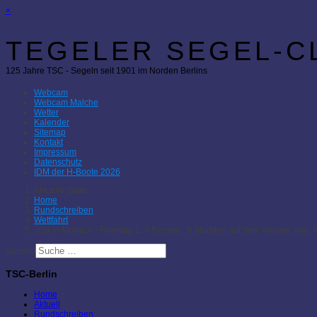
×
TEGELER SEGEL-CL
125 Jahre TSC - Segeln seit 1901 im Norden Berlins
Webcam
Webcam Malche
Wetter
Kalender
Sitemap
Kontakt
Impressum
Datenschutz
IDM der H-Boote 2026
Aktuelle Seite:
Home
Rundschreiben
Wettfahrt
J/24 in Monaco - Renntag 1: 3 Rennen, 9 Stunden auf dem Wasser, vorl. P
Suchen
TSC-Berlin
Home
Aktuell
Rundschreiben