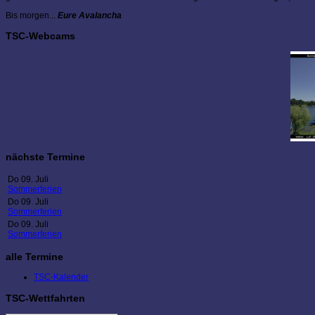
Bis morgen...
Eure Avalancha
TSC-Webcams
nächste Termine
Do 09. Juli
Sommerferien
Do 09. Juli
Sommerferien
Do 09. Juli
Sommerferien
alle Termine
TSC-Kalender
TSC-Wettfahrten