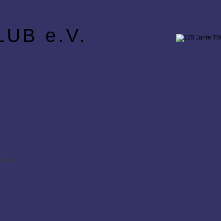
UB e.V.
latz 34