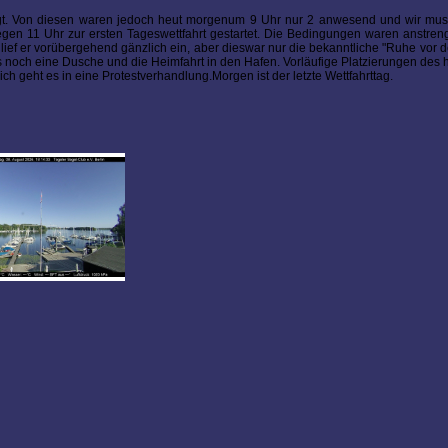
sagt. Von diesen waren jedoch heut morgenum 9 Uhr nur 2 anwesend und wir mus
en 11 Uhr zur ersten Tageswettfahrt gestartet. Die Bedingungen waren anstren
chlief er vorübergehend gänzlich ein, aber dieswar nur die bekanntliche "Ruhe vor 
es noch eine Dusche und die Heimfahrt in den Hafen. Vorläufige Platzierungen des 
h geht es in eine Protestverhandlung.Morgen ist der letzte Wettfahrttag.