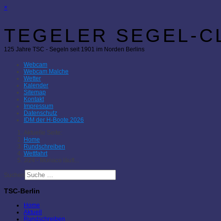
×
TEGELER SEGEL-CL
125 Jahre TSC - Segeln seit 1901 im Norden Berlins
Webcam
Webcam Malche
Wetter
Kalender
Sitemap
Kontakt
Impressum
Datenschutz
IDM der H-Boote 2026
Aktuelle Seite:
Home
Rundschreiben
Wettfahrt
J/24 - Monaco läuft...
Suchen
TSC-Berlin
Home
Aktuell
Rundschreiben