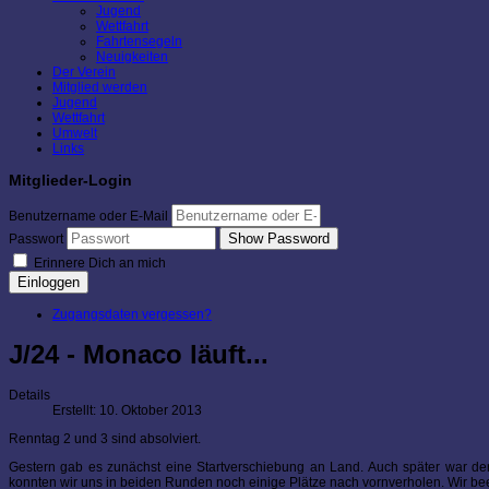
Jugend
Wettfahrt
Fahrtensegeln
Neuigkeiten
Der Verein
Mitglied werden
Jugend
Wettfahrt
Umwelt
Links
Mitglieder-Login
Benutzername oder E-Mail
Show Password
Passwort
Erinnere Dich an mich
Einloggen
Zugangsdaten vergessen?
J/24 - Monaco läuft...
Details
Erstellt: 10. Oktober 2013
Renntag 2 und 3 sind absolviert.
Gestern gab es zunächst eine Startverschiebung an Land. Auch später war de
konnten wir uns in beiden Runden noch einige Plätze nach vornverholen. Wir be