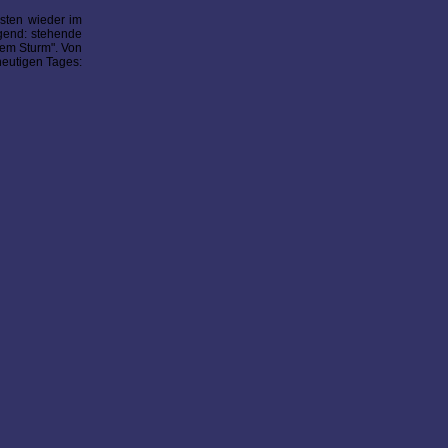
sten wieder im
gend: stehende
dem Sturm". Von
heutigen Tages: