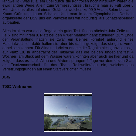
langweilig). Was zu allem Übel durch die Kontrollen noch hinzukam, waren die
ewig langen Wege. Allein zum Vermessungszelt brauchte man zu Fuß über 5
Min. Und das alles auf einem Gelände, welches zu 99,9 % aus Beton bestand.
Kaum Grün und kaum Schatten fand man in dem Olympiahafen. Deshalb
organisierte der DSV uns ein Partyzelt das wir notdürftig als Schattenspender
aufbauten.
Alles im allen war diese Regatta ein guter Test für das nächste Jahr. Zelle und
Felix sind mit ihrem 8. Platz bei den 470er Männern ganz zufrieden. Zum Ende
der Veranstaltung hatten sie zwar ein kleines Formtief aufgrund eines
Materialwechsel, dafür hatten sie aber bis dahin gezeigt, das sie ganz vorne
dabei sein können. Für Alina und Vivien endete die Regatta nicht ganz so rosig
auf Platz 18. In anbetracht der Tatsache das die beiden ungeplant fast 4
Wochen am Stück auf dem Wasser waren, konnten aber auch sie hier und da
zeigen, dass es läuft. Alina und Vivien sprangen 2 Tage vor dem ersten Start
als Ersatzmannschaft für das Team Rothweiler/Leu ein, welches aus
Verletzungsgründen auf einen Start verzichten musste.
Felix
TSC-Webcams