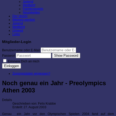
Jugend
Wettfahrt
Fahrtensegeln
Neuigkeiten
Der Verein
Mitglied werden
Jugend
Wettfahrt
Umwelt
Links
Mitglieder-Login
Benutzername oder E-Mail
Show Password
Passwort
Erinnere Dich an mich
Einloggen
Zugangsdaten vergessen?
Noch genau ein Jahr - Preolympics
Athen 2003
Details
Geschrieben von:
Felix Krabbe
Erstellt: 27. August 2003
Genau ein Jahr vor den Olympischen Spielen 2004 fand auf dem