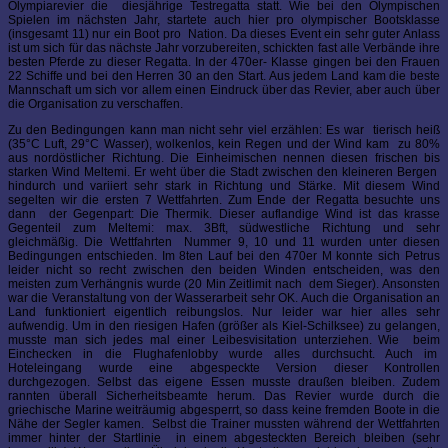
Olympiarevier die diesjährige Testregatta statt. Wie bei den Olympischen
Spielen im nächsten Jahr, startete auch hier pro olympischer Bootsklasse
(insgesamt 11) nur ein Boot pro Nation. Da dieses Event ein sehr guter Anlass
ist um sich für das nächste Jahr vorzubereiten, schickten fast alle Verbände ihre
besten Pferde zu dieser Regatta. In der 470er- Klasse gingen bei den Frauen
22 Schiffe und bei den Herren 30 an den Start. Aus jedem Land kam die beste
Mannschaft um sich vor allem einen Eindruck über das Revier, aber auch über
die Organisation zu verschaffen.
Zu den Bedingungen kann man nicht sehr viel erzählen: Es war tierisch heiß
(35°C Luft, 29°C Wasser), wolkenlos, kein Regen und der Wind kam zu 80%
aus nordöstlicher Richtung. Die Einheimischen nennen diesen frischen bis
starken Wind Meltemi. Er weht über die Stadt zwischen den kleineren Bergen
hindurch und variiert sehr stark in Richtung und Stärke. Mit diesem Wind
segelten wir die ersten 7 Wettfahrten. Zum Ende der Regatta besuchte uns
dann der Gegenpart: Die Thermik. Dieser auflandige Wind ist das krasse
Gegenteil zum Meltemi: max. 3Bft, südwestliche Richtung und sehr
gleichmäßig. Die Wettfahrten Nummer 9, 10 und 11 wurden unter diesen
Bedingungen entschieden. Im 8ten Lauf bei den 470er M konnte sich Petrus
leider nicht so recht zwischen den beiden Winden entscheiden, was den
meisten zum Verhängnis wurde (20 Min Zeitlimit nach dem Sieger). Ansonsten
war die Veranstaltung von der Wasserarbeit sehr OK. Auch die Organisation an
Land funktioniert eigentlich reibungslos. Nur leider war hier alles sehr
aufwendig. Um in den riesigen Hafen (größer als Kiel-Schilksee) zu gelangen,
musste man sich jedes mal einer Leibesvisitation unterziehen. Wie beim
Einchecken in die Flughafenlobby wurde alles durchsucht. Auch im
Hoteleingang wurde eine abgespeckte Version dieser Kontrollen
durchgezogen. Selbst das eigene Essen musste draußen bleiben. Zudem
rannten überall Sicherheitsbeamte herum. Das Revier wurde durch die
griechische Marine weiträumig abgesperrt, so dass keine fremden Boote in die
Nähe der Segler kamen. Selbst die Trainer mussten während der Wettfahrten
immer hinter der Startlinie in einem abgesteckten Bereich bleiben (sehr