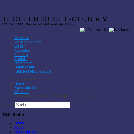
×
TEGELER SEGEL-CLUB e.V.
125 Jahre TSC - Segeln seit 1901 im Norden Berlins
Webcam
Webcam Malche
Wetter
Kalender
Sitemap
Kontakt
Impressum
Datenschutz
IDM der H-Boote 2026
Aktuelle Seite:
Home
Rundschreiben
Wettfahrt
Noch genau ein Jahr - Preolympics Athen 2003
Suchen
TSC-Berlin
Home
Aktuell
Rundschreiben