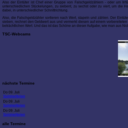
Also der Eintüter ist Chef einer Gruppe von Falschgeldzählern - oder um Irrt
unterschiedlichen Stückelungen, zu siebent, zu sechst oder zu viert, um die 
dabei, in unterschiedlicher Schnittrichtung.
Also, die Falschgeldzähler sortieren nach Wert, stapeln und zählen. Der Eintüt
sieben, rechnet den Geldwert aus und vermerkt diesen auf einem vorbereiteten 
beträchtlichen Wert. Und das ist das Schöne an dieser Aufgabe, wie man aus Nich
TSC-Webcams
nächste Termine
Do 09. Juli
Sommerferien
Do 09. Juli
Sommerferien
Do 09. Juli
Sommerferien
alle Termine