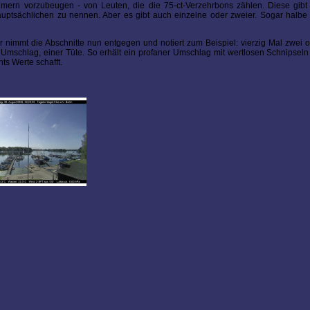
ümern vorzubeugen - von Leuten, die die 75-ct-Verzehrbons zählen. Diese gibt 
Hauptsächlichen zu nennen. Aber es gibt auch einzelne oder zweier. Sogar halbe
er nimmt die Abschnitte nun entgegen und notiert zum Beispiel: vierzig Mal zwei o
Umschlag, einer Tüte. So erhält ein profaner Umschlag mit wertlosen Schnipseln 
ts Werte schafft.