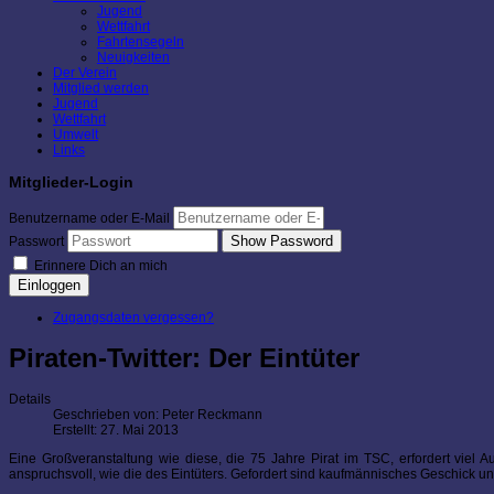
Jugend
Wettfahrt
Fahrtensegeln
Neuigkeiten
Der Verein
Mitglied werden
Jugend
Wettfahrt
Umwelt
Links
Mitglieder-Login
Benutzername oder E-Mail
Show Password
Passwort
Erinnere Dich an mich
Einloggen
Zugangsdaten vergessen?
Piraten-Twitter: Der Eintüter
Details
Geschrieben von:
Peter Reckmann
Erstellt: 27. Mai 2013
Eine Großveranstaltung wie diese, die 75 Jahre Pirat im TSC, erfordert viel Au
anspruchsvoll, wie die des Eintüters. Gefordert sind kaufmännisches Geschick un