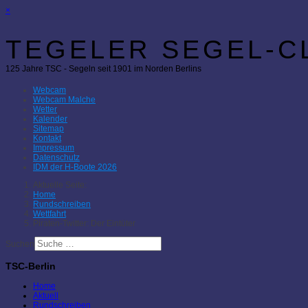
×
TEGELER SEGEL-CL
125 Jahre TSC - Segeln seit 1901 im Norden Berlins
Webcam
Webcam Malche
Wetter
Kalender
Sitemap
Kontakt
Impressum
Datenschutz
IDM der H-Boote 2026
Aktuelle Seite:
Home
Rundschreiben
Wettfahrt
Piraten-Twitter: Der Eintüter
Suchen
TSC-Berlin
Home
Aktuell
Rundschreiben