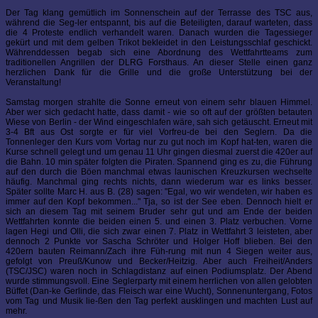
Der Tag klang gemütlich im Sonnenschein auf der Terrasse des TSC aus,
während die Seg-ler entspannt, bis auf die Beteiligten, darauf warteten, dass
die 4 Proteste endlich verhandelt waren. Danach wurden die Tagessieger
gekürt und mit dem gelben Trikot bekleidet in den Leistungsschlaf geschickt.
Währenddessen begab sich eine Abordnung des Wettfahrtteams zum
traditionellen Angrillen der DLRG Forsthaus. An dieser Stelle einen ganz
herzlichen Dank für die Grille und die große Unterstützung bei der
Veranstaltung!
Samstag morgen strahlte die Sonne erneut von einem sehr blauen Himmel.
Aber wer sich gedacht hatte, dass damit - wie so oft auf der größten betauten
Wiese von Berlin - der Wind eingeschlafen wäre, sah sich getäuscht. Erneut mit
3-4 Bft aus Ost sorgte er für viel Vorfreu-de bei den Seglern. Da die
Tonnenleger den Kurs vom Vortag nur zu gut noch im Kopf hat-ten, waren die
Kurse schnell gelegt und um genau 11 Uhr gingen diesmal zuerst die 420er auf
die Bahn. 10 min später folgten die Piraten. Spannend ging es zu, die Führung
auf den durch die Böen manchmal etwas launischen Kreuzkursen wechselte
häufig. Manchmal ging rechts nichts, dann wiederum war es links besser.
Später sollte Marc H. aus B. (28) sagen: "Egal, wo wir wendeten, wir haben es
immer auf den Kopf bekommen..." Tja, so ist der See eben. Dennoch hielt er
sich an diesem Tag mit seinem Bruder sehr gut und am Ende der beiden
Wettfahrten konnte die beiden einen 5. und einen 3. Platz verbuchen. Vorne
lagen Hegi und Olli, die sich zwar einen 7. Platz in Wettfahrt 3 leisteten, aber
dennoch 2 Punkte vor Sascha Schröter und Holger Hoff blieben. Bei den
420ern bauten Reimann/Zach ihre Füh-rung mit nun 4 Siegen weiter aus,
gefolgt von Preuß/Kunow und Becker/Heitzig. Aber auch Freiheit/Anders
(TSC/JSC) waren noch in Schlagdistanz auf einen Podiumsplatz. Der Abend
wurde stimmungsvoll. Eine Seglerparty mit einem herrlichen von allen gelobten
Büffet (Dan-ke Gerlinde, das Fleisch war eine Wucht), Sonnenuntergang, Fotos
vom Tag und Musik lie-ßen den Tag perfekt ausklingen und machten Lust auf
mehr.