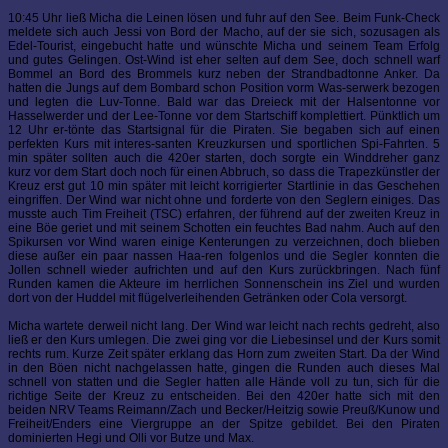
10:45 Uhr ließ Micha die Leinen lösen und fuhr auf den See. Beim Funk-Check
meldete sich auch Jessi von Bord der Macho, auf der sie sich, sozusagen als
Edel-Tourist, eingebucht hatte und wünschte Micha und seinem Team Erfolg
und gutes Gelingen. Ost-Wind ist eher selten auf dem See, doch schnell warf
Bommel an Bord des Brommels kurz neben der Strandbadtonne Anker. Da
hatten die Jungs auf dem Bombard schon Position vorm Was-serwerk bezogen
und legten die Luv-Tonne. Bald war das Dreieck mit der Halsentonne vor
Hasselwerder und der Lee-Tonne vor dem Startschiff komplettiert. Pünktlich um
12 Uhr er-tönte das Startsignal für die Piraten. Sie begaben sich auf einen
perfekten Kurs mit interes-santen Kreuzkursen und sportlichen Spi-Fahrten. 5
min später sollten auch die 420er starten, doch sorgte ein Winddreher ganz
kurz vor dem Start doch noch für einen Abbruch, so dass die Trapezkünstler der
Kreuz erst gut 10 min später mit leicht korrigierter Startlinie in das Geschehen
eingriffen. Der Wind war nicht ohne und forderte von den Seglern einiges. Das
musste auch Tim Freiheit (TSC) erfahren, der führend auf der zweiten Kreuz in
eine Böe geriet und mit seinem Schotten ein feuchtes Bad nahm. Auch auf den
Spikursen vor Wind waren einige Kenterungen zu verzeichnen, doch blieben
diese außer ein paar nassen Haa-ren folgenlos und die Segler konnten die
Jollen schnell wieder aufrichten und auf den Kurs zurückbringen. Nach fünf
Runden kamen die Akteure im herrlichen Sonnenschein ins Ziel und wurden
dort von der Huddel mit flügelverleihenden Getränken oder Cola versorgt.
Micha wartete derweil nicht lang. Der Wind war leicht nach rechts gedreht, also
ließ er den Kurs umlegen. Die zwei ging vor die Liebesinsel und der Kurs somit
rechts rum. Kurze Zeit später erklang das Horn zum zweiten Start. Da der Wind
in den Böen nicht nachgelassen hatte, gingen die Runden auch dieses Mal
schnell von statten und die Segler hatten alle Hände voll zu tun, sich für die
richtige Seite der Kreuz zu entscheiden. Bei den 420er hatte sich mit den
beiden NRV Teams Reimann/Zach und Becker/Heitzig sowie Preuß/Kunow und
Freiheit/Enders eine Viergruppe an der Spitze gebildet. Bei den Piraten
dominierten Hegi und Olli vor Butze und Max.