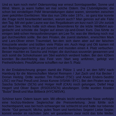
Und es kam noch mehr! Ostersonntag war erneut Sonntagswetter, Sonne und
Wind. Wann, ja wann hatten wir mal solche Ostern. Die Clubmitglieder, die
schon bei einstelligen PdM Veranstaltungen dabei waren, sinnierten zwischen
zwei gekühlten Eierlikören: War das nun 196x oder 197x... so ganz klar konnte
die Frage nicht beantwortet werden, warum auch? Man genoss auf alle Fälle
den Tag. Mit viel guter Laune war das Regattateam um kurz nach 10 Uhr zurück
auf dem See. Micha hatte sich etwas Besonderes für die letzte Wettfahrt aus-
gedacht und schickte die Segler auf einen Up-and-Down Kurs. Das führte zu
einigen takti-schen Herausforderungen am Lee-Tor, was die Wertung noch mal
gut durchwürfeln sollte. Bei den Piraten, die zuerst starteten, erwischten Mark
und Lars-Oliver einen Traumstart, fan-den sich dann aber auf der falschen
Kreuzseite wieder und büßten viele Plätze ein. Auch Hegi und Olli kamen mit
den Bedingungen nicht so gut zurecht und mussten einen 4. Platz verbuchen.
Besser machten es Sascha und Holger, die durchaus souverän gewannen und
sich somit die Schokohasen am Stiel wahrlich verdient hatten. Bei den 420ern
konnten Be-cker/Heitzig das Feld vom Start weg anführen, gefolgt von
Freiheit/Anders. Preuß/Kunow schafften nur den 5. Platz.
In der Endabrechnung gingen damit die Plätze 1 und 2 an den NRV nach
Hamburg für die Mannschaften Marcel Reimann / Juri Zach und Kai Becker /
Dorian Heitzig. Dritte wurden Tim Freiheit (TSC) und Arved Enders-Seidlitz
(JSC) vor Paul Preuß und Jonas Kunow (VSAW / BYC). Bei den Piraten war es
Sascha Schröter (SCN) und Holger Hoff (CKA) noch gelungen, Detlef Hegi
Hegert und Oliver Bajon (RSG53/SCN) abzufangen. Dritte wurden Krasten
"Butze" Bredt und Max Billbeck (HYC/WSVK).
Schöner kann Ostern kaum sein. Mit oftmals leicht verbrannter Nase verfolgte
eine hochzu-friedene Seglerschar die Preisverteilung. Jessi fühlte sich
hochentspannt, was bei hoch-schwanger nie schlecht ist und hatte nur lobende
Worte: "Gut gemacht, Micha, gutes Team und herrliches Segeln! Liebe Segler,
kommt wieder im nächsten Jahr, wir garantieren zwar nicht das tolle Wetter,