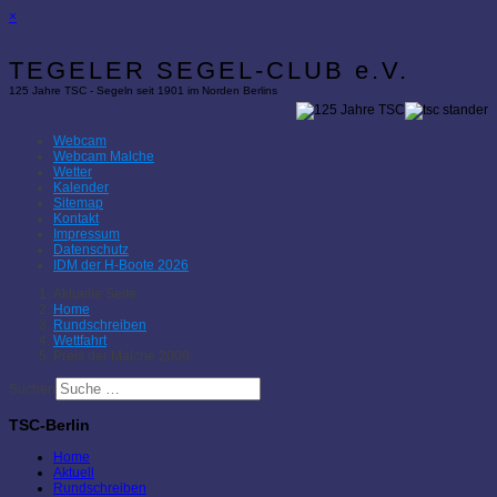
×
TEGELER SEGEL-CLUB e.V.
125 Jahre TSC - Segeln seit 1901 im Norden Berlins
Webcam
Webcam Malche
Wetter
Kalender
Sitemap
Kontakt
Impressum
Datenschutz
IDM der H-Boote 2026
Aktuelle Seite:
Home
Rundschreiben
Wettfahrt
Preis der Malche 2009
Suchen
TSC-Berlin
Home
Aktuell
Rundschreiben