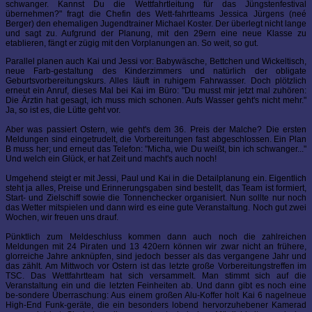
schwanger. Kannst Du die Wettfahrtleitung für das Jüngstenfestival
übernehmen?" fragt die Chefin des Wett-fahrtteams Jessica Jürgens (neé
Berger) den ehemaligen Jugendtrainer Michael Koster. Der überlegt nicht lange
und sagt zu. Aufgrund der Planung, mit den 29ern eine neue Klasse zu
etablieren, fängt er zügig mit den Vorplanungen an. So weit, so gut.
Parallel planen auch Kai und Jessi vor: Babywäsche, Bettchen und Wickeltisch,
neue Farb-gestaltung des Kinderzimmers und natürlich der obligate
Geburtsvorbereitungskurs. Alles läuft in ruhigem Fahrwasser. Doch plötzlich
erneut ein Anruf, dieses Mal bei Kai im Büro: "Du musst mir jetzt mal zuhören:
Die Ärztin hat gesagt, ich muss mich schonen. Aufs Wasser geht's nicht mehr."
Ja, so ist es, die Lütte geht vor.
Aber was passiert Ostern, wie geht's dem 36. Preis der Malche? Die ersten
Meldungen sind eingetrudelt, die Vorbereitungen fast abgeschlossen. Ein Plan
B muss her; und erneut das Telefon: "Micha, wie Du weißt, bin ich schwanger..."
Und welch ein Glück, er hat Zeit und macht's auch noch!
Umgehend steigt er mit Jessi, Paul und Kai in die Detailplanung ein. Eigentlich
steht ja alles, Preise und Erinnerungsgaben sind bestellt, das Team ist formiert,
Start- und Zielschiff sowie die Tonnenchecker organisiert. Nun sollte nur noch
das Wetter mitspielen und dann wird es eine gute Veranstaltung. Noch gut zwei
Wochen, wir freuen uns drauf.
Pünktlich zum Meldeschluss kommen dann auch noch die zahlreichen
Meldungen mit 24 Piraten und 13 420ern können wir zwar nicht an frühere,
glorreiche Jahre anknüpfen, sind jedoch besser als das vergangene Jahr und
das zählt. Am Mittwoch vor Ostern ist das letzte große Vorbereitungstreffen im
TSC. Das Wettfahrtteam hat sich versammelt. Man stimmt sich auf die
Veranstaltung ein und die letzten Feinheiten ab. Und dann gibt es noch eine
be-sondere Überraschung: Aus einem großen Alu-Koffer holt Kai 6 nagelneue
High-End Funk-geräte, die ein besonders lobend hervorzuhebener Kamerad