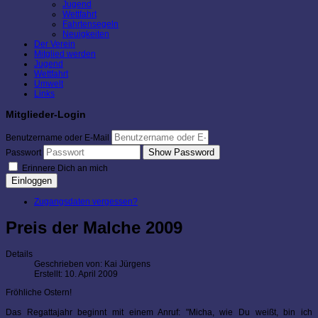
Jugend
Wettfahrt
Fahrtensegeln
Neuigkeiten
Der Verein
Mitglied werden
Jugend
Wettfahrt
Umwelt
Links
Mitglieder-Login
Benutzername oder E-Mail
Show Password
Passwort
Erinnere Dich an mich
Einloggen
Zugangsdaten vergessen?
Preis der Malche 2009
Details
Geschrieben von:
Kai Jürgens
Erstellt: 10. April 2009
Fröhliche Ostern!
Das Regattajahr beginnt mit einem Anruf: "Micha, wie Du weißt, bin ich