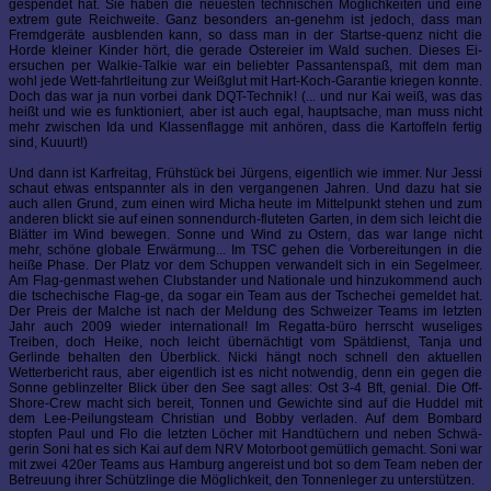
gespendet hat. Sie haben die neuesten technischen Möglichkeiten und eine
extrem gute Reichweite. Ganz besonders an-genehm ist jedoch, dass man
Fremdgeräte ausblenden kann, so dass man in der Startse-quenz nicht die
Horde kleiner Kinder hört, die gerade Ostereier im Wald suchen. Dieses Ei-
ersuchen per Walkie-Talkie war ein beliebter Passantenspaß, mit dem man
wohl jede Wett-fahrtleitung zur Weißglut mit Hart-Koch-Garantie kriegen konnte.
Doch das war ja nun vorbei dank DQT-Technik! (... und nur Kai weiß, was das
heißt und wie es funktioniert, aber ist auch egal, hauptsache, man muss nicht
mehr zwischen Ida und Klassenflagge mit anhören, dass die Kartoffeln fertig
sind, Kuuurt!)
Und dann ist Karfreitag, Frühstück bei Jürgens, eigentlich wie immer. Nur Jessi
schaut etwas entspannter als in den vergangenen Jahren. Und dazu hat sie
auch allen Grund, zum einen wird Micha heute im Mittelpunkt stehen und zum
anderen blickt sie auf einen sonnendurch-fluteten Garten, in dem sich leicht die
Blätter im Wind bewegen. Sonne und Wind zu Ostern, das war lange nicht
mehr, schöne globale Erwärmung... Im TSC gehen die Vorbereitungen in die
heiße Phase. Der Platz vor dem Schuppen verwandelt sich in ein Segelmeer.
Am Flag-genmast wehen Clubstander und Nationale und hinzukommend auch
die tschechische Flag-ge, da sogar ein Team aus der Tschechei gemeldet hat.
Der Preis der Malche ist nach der Meldung des Schweizer Teams im letzten
Jahr auch 2009 wieder international! Im Regatta-büro herrscht wuseliges
Treiben, doch Heike, noch leicht übernächtigt vom Spätdienst, Tanja und
Gerlinde behalten den Überblick. Nicki hängt noch schnell den aktuellen
Wetterbericht raus, aber eigentlich ist es nicht notwendig, denn ein gegen die
Sonne geblinzelter Blick über den See sagt alles: Ost 3-4 Bft, genial. Die Off-
Shore-Crew macht sich bereit, Tonnen und Gewichte sind auf die Huddel mit
dem Lee-Peilungsteam Christian und Bobby verladen. Auf dem Bombard
stopfen Paul und Flo die letzten Löcher mit Handtüchern und neben Schwä-
gerin Soni hat es sich Kai auf dem NRV Motorboot gemütlich gemacht. Soni war
mit zwei 420er Teams aus Hamburg angereist und bot so dem Team neben der
Betreuung ihrer Schützlinge die Möglichkeit, den Tonnenleger zu unterstützen.