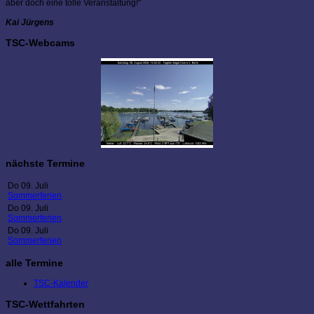
aber doch eine tolle Veranstaltung!"
Kai Jürgens
TSC-Webcams
nächste Termine
Do 09. Juli
Sommerferien
Do 09. Juli
Sommerferien
Do 09. Juli
Sommerferien
alle Termine
TSC-Kalender
TSC-Wettfahrten