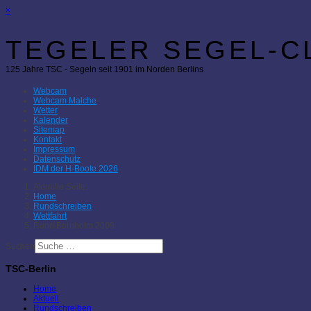
×
TEGELER SEGEL-CL
125 Jahre TSC - Segeln seit 1901 im Norden Berlins
Webcam
Webcam Malche
Wetter
Kalender
Sitemap
Kontakt
Impressum
Datenschutz
IDM der H-Boote 2026
Aktuelle Seite:
Home
Rundschreiben
Wettfahrt
Rund Bornholm 2009
Suchen
TSC-Berlin
Home
Aktuell
Rundschreiben