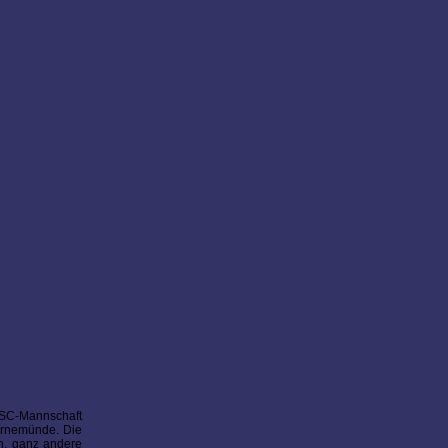
TSC-Mannschaft
arnemünde. Die
en, ganz andere