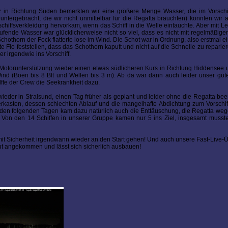
uz in Richtung Süden bemerkten wir eine größere Menge Wasser, die im Vorschif
tergebracht, die wir nicht unmittelbar für die Regatta brauchten) konnten wir a
chiffsverkleidung hervorkam, wenn das Schiff in die Welle eintauchte. Aber mit
fende Wasser war glücklicherweise nicht so viel, dass es nicht mit regelmäßig
othorn der Fock flatterte lose im Wind. Die Schot war in Ordnung, also erstmal ein
 Flo feststellen, dass das Schothorn kaputt und nicht auf die Schnelle zu reparie
r irgendwie ins Vorschiff.
 Motorunterstützung wieder einen etwas südlicheren Kurs in Richtung Hiddensee 
ind (Böen bis 8 Bft und Wellen bis 3 m). Ab da war dann auch leider unser gu
fte der Crew die Seekrankheit dazu.
eder in Stralsund, einen Tag früher als geplant und leider ohne die Regatta be
asten, dessen schlechten Ablauf und die mangelhafte Abdichtung zum Vorschiff
 in den folgenden Tagen kam dazu natürlich auch die Enttäuschung, die Regatta weg
Von den 14 Schiffen in unserer Gruppe kamen nur 5 ins Ziel, insgesamt musste
mit Sicherheit irgendwann wieder an den Start gehen! Und auch unsere Fast-Live-
gut angekommen und lässt sich sicherlich ausbauen!