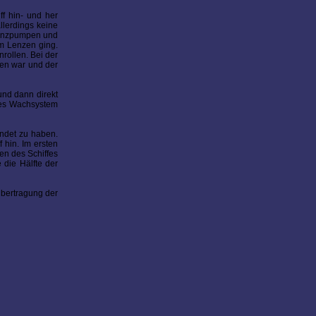
f hin- und her
llerdings keine
 Lenzpumpen und
em Lenzen ging.
rollen. Bei der
ren war und der
und dann direkt
tes Wachsystem
endet zu haben.
 hin. Im ersten
en des Schiffes
 die Hälfte der
Übertragung der