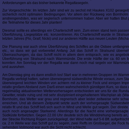
Anforderungen als das bisher bekannte Regattasegeln.
Zur Vorgeschichte: Im letzten Jahr sind wir zu sechst mit Haukes X102 gesegelt
sicherlich nicht optimalen Bedingungen. Vor allem der Rückweg von Bornholm mi
anstrengendsten, was wir seglerisch unternommen haben. Aber wir hatten Blut 
die Teilnahme für dieses Jahr planten!
Diesmal sollte es allerdings ein Charterschiff sein. Zum einen stand kein pass
Überführung, Liegeplätze etc. konzentrieren. Als Charterschiff wurde in Stra
letzten Jahres (Flo, Gralf, Nicki) und zur anderen Hälfte aus neuen Leuten (Micha
Die Planung war auch ohne Überführung des Schiffes an die Ostsee umfangreich:
etc., so dass wir gut vorbereitet Anfang Juli das Schiff in Stralsund überne
Überraschungen, da das Schiff nicht in allem dem entsprach, wie es angebot
Überführung von Stralsund nach Warnmünde. Die erste Hälfte der ca. 60 sm be
konnten. Am Sonntag vor der Regatta war dann noch mal segeln vor Warnmünde
und ausruhen.
Am Dienstag ging es dann endlich los! Start war in mehreren Gruppen im Warnm
Regatta verfolgt hatten, sahen überwiegend südwestliche Winde voraus, zum Star
überwiegend leichten Winden von achtern mit zu kleiner Fock und einigen Imp
relativ großem Abstand zum Darß einen wahrscheinlich günstigen Kurs, so dass
regelmäßig aktualisierten Wettervorhersagen entschieden wir uns für die Rund
Gewitter, relativ ruhig und mit sehr diszipliniert eingehaltenem Wachplan ab (W
Bornholm, das Wetter war grau und regnerisch aber leider zeitweise sehr schw
erreichen. Und ab diesem Zeitpunkt setzte auch der vorhergesagte Südwestwind
relativ fit und das Schiff ließ sich auch in Wind und Welle gut segeln. Der di
auch noch angesagter Starkwind. Allerdings für die Nacht eine vorhergesag
Südküste fortsetzten. Gegen 22.00 Uhr deutete sich die Winddrehung bereits an,
der Strecke Richtung Rügen zurückgelegt, der Wind hatte auf 5-6 Bft. aufgefrisch
ca. 2 m Welle war das Schiff gut zu segeln, zwei Reffs im Großsegel, die Fock h
sehenden Vollmond war auch die Sicht nicht schlecht.