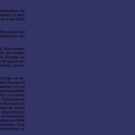
tateilnahme bei
cherlich zu dem
s wir Ende 2008
Regatta als auf
Teilnehmern des
tik, Wachsystem
och mit einigen
er Regatta zur
Schiff gewöhnen
reiten, packen
n lange vor der
 der Hinweg mit
wählten wir mit
wischenzeitlich
ochen von einem
e Südspitze von
von Bornholm zu
 Aber wir waren
r ungünstig und
r schwedischen
napp die Hälfte
rß hatten. Trotz
witterwolken zu