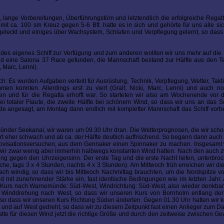
, lange Vorbereitungen, Überführungstörn und letztendlich die erfolgreiche Regat
t ca. 100 sm Kreuz gegen 5-6 Bft. hatte es in sich und gehörte für uns alle si
geleckt und einiges über Wachsystem, Schlafen und Verpflegung gelernt, so das
endes eigenes Schiff zur Verfügung und zum anderen wollten wir uns mehr auf die 
lsund eine Salona 37 Race gefunden, die Mannschaft bestand zur Hälfte aus den 
, Marc, Lenni).
 Es wurden Aufgaben verteilt für Ausrüstung, Technik, Verpflegung, Wetter, Tak
hmen konnten. Allerdings erst zu viert (Gralf, Nicki, Marc, Lenni) und auch n
en und für die Regatta erhofft war. So starteten wir also am Wochenende vor d
i totaler Flaute, die zweite Hälfte bei schönem Wind, so dass wir uns an das 
 angesagt, am Montag dann endlich mit kompletter Mannschaft das Schiff vorbe
ünder Seekanal, wir waren um 09.30 Uhr dran. Die Wetterprognosen, die wir scho
t eher schwach und ab ca. der Hälfte deutlich auffrischend. So begann dann auch
rovisationsversuchen, aus dem Gennaker einen Spinnaker zu machen. Insgesamt 
 wir zwar wenig aber immerhin halbwegs konstanten Wind hatten. Nach den auch z
ung gegen den Uhrzeigersinn. Der erste Tag und die erste Nacht liefen, unterbr
ache, tags 3 x 4 Stunden, nachts 4 x 3 Stunden). Am Mittwoch früh erreichen wir di
ach windig, so dass wir bis Mittwoch Nachmittag brauchten, um die Nordspitze 
 mit zunehmender Stärke ein, fast identische Bedingungen wie im letzten Jahr.
rekte Kurs nach Warnemünde: Süd-West, Windrichtung: Süd-West, also wieder denkba
te Winddrehung nach West, so dass wir unseren Kurs von Bornholm entlang de
 so dass wir unseren Kurs Richtung Süden änderten. Gegen 01.30 Uhr hatten wir k
t und auf West gedreht, so dass wir zu diesem Zeitpunkt fast einen Anlieger zum Da
atte für diesen Wind jetzt die richtige Größe und durch den zeitweise zwischen Ge