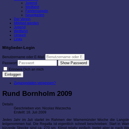
Jugend
Wettfahrt
Fahrtensegeln
Neuigkeiten
Der Verein
Mitglied werden
Jugend
Wettfahrt
Umwelt
Links
Mitglieder-Login
Benutzername oder E-Mail
Show Password
Passwort
Erinnere Dich an mich
Einloggen
Zugangsdaten vergessen?
Rund Bornholm 2009
Details
Geschrieben von:
Nicolas Warzecha
Erstellt: 18. Juli 2009
Jedes Jahr im Juli startet im Rahmen der Warnemünder Woche die Langstre
teilgenommen hat. Die Regatta ist eigentlich schnell beschrieben: Start in
kürzeste Strecke sind ca. 270 sm. Klingt relativ einfach, bietet aber je nach