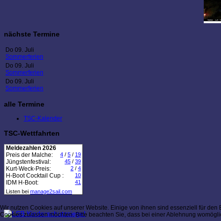
nächste Termine
Do 09. Juli
Sommerferien
Do 09. Juli
Sommerferien
Do 09. Juli
Sommerferien
alle Termine
TSC-Kalender
TSC-Wettfahrten
Meldezahlen 2026
Preis der Malche:
4
/
5
/
19
Jüngstenfestival:
45
/
39
Kurt-Weck-Preis:
2
/
4
H-Boot Cocktail Cup :
10
IDM H-Boot:
41
Listen bei
manage2sail.com
Wir nutzen Cookies auf unserer Website. Einige von ihnen sind essenziell für den
Cookies zulassen möchten. Bitte beachten Sie, dass bei einer Ablehnung womöglich