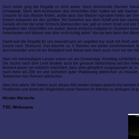
Doch leider ging die Regatta so nicht weiter. Nach dreieinhalb Stunden Kre
schwappte. Nach dem Ausräumen des Vorschiffes (hier hatten wir alle Sachen un
Ursache für das Wasser finden, außer dass das Wasser irgendwo hinter der Vors
Eimern bekamen wir den größten Teil immerhin aus dem Schiff und das nachlau
Gerade als hier der erste Schreck überwunden war, gab es einen Knall und das Sch
Inspektion des Vorschiffes von außen (keine einfache Aufgabe im Dunkeln) konnte
Ankerkasten voll Wasser war aber nicht richtig ablief. Von da kam dann das Wasse
Damit war die Regatta für uns beendet und wir segelten nur noch mit Groß und
zurück nach Stralsund. Das dauerte ca. 9 Stunden bei weiter zunehmendem W
durcheinander und mit der Müdigkeit und Nässe kam dann auch noch bei der Häl
Aber mit mehrmaligem Lenzen waren wir am Donnerstag Vormittag schließlich wi
Die Suche nach dem Leck deutete auch bei genauer Betrachtung auf den Ankerk
Moment waren wir natürlich erleichtert, dass alles glimpflich ausgegangen ist,
nach mehr als 200 sm und sicherlich guter Platzierung abbrechen zu müssen. 
Teilnehmer das Rennen abbrechen.
Aber trotz allem: Wir haben auch dieses Mal wieder einiges gelernt und werden 
Positionen und damit die Möglichkeit unser Rennen im Internet zu verfolgen ist 
Nicolas Warzecha
TSC-Webcams