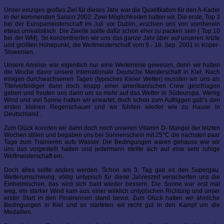
Unser einziges großes Ziel für dieses Jahr war die Qualifikation für den A-Kader
in der kommenden Saison 2002. Zwei Möglichkeiten hatten wir. Die erste, Top 3
bei der Europameisterschaft im Juli vor Dublin, erschien uns von vornherein
etwas unrealistisch. Die Zweite sollte dafür schon eher zu packen sein ( Top 10
bei der WM). So konzentrierten wir uns das ganze Jahr über auf unseren letzte
und größten Höhepunkt, die Weltmeisterschaft vom 9.- 18. Sep. 2001 in Koper-
Slowenien.
Unsere Anreise war eigentlich nur eine Weiterreise gewesen, denn wir hatten
die Woche davor unsere Internationale Deutsche Meisterschaft in Kiel. Nach
einigen durchwachsenen Tagen (typisches Kieler Wetter) mussten wir uns als
Titelverteidiger dann doch knapp einer amerikanischen Crew geschlagen
geben und freuten uns dann um so mehr auf das Wetter in Südeuropa. Wenig
Wind und viel Sonne hatten wir erwartet, doch schon zum Aufriggen gab’s den
ersten kleinen Regenschauer und wir fühlten wieder wie zu Hause in
Deutschland .
Zum Glück konnten wir dann doch noch unseren Vitamin D- Mangel der letzten
Wochen stillen und begaben uns bei Sonnenschein mit 25°C die nächsten paar
Tage zum Trainieren aufs Wasser. Die Bedingungen waren genauso wie wir
uns das vorgestellt hatten und jedermann stellte sich auf eine sehr ruhige
Weltmeisterschaft ein.
Doch alles sollte anders werden. Schon am 3. Tag gab es den Supergau.
Wetterumschwung, völlig untypisch für diese Jahreszeit versicherten uns die
Einheimischen, das wird sich bald wieder bessern. Die Sonne war erst mal
weg, ein starker Wind kam aus einer wirklich untypischen Richtung und unser
erster Start in den Finalrennen stand bevor. Zum Glück hatten wir ähnliche
Bedingungen in Kiel und so starteten wir recht gut in den Kampf um die
Medaillen.