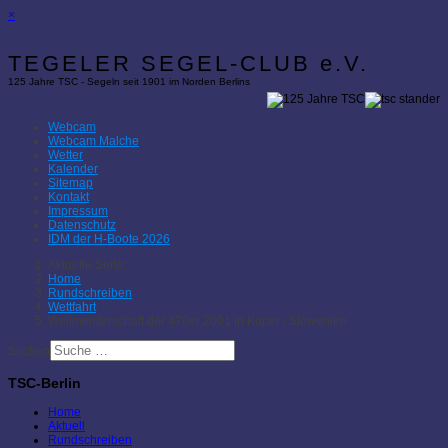
×
TEGELER SEGEL-CLUB e.V.
125 Jahre TSC - Segeln seit 1901 im Norden Berlins
Webcam
Webcam Malche
Wetter
Kalender
Sitemap
Kontakt
Impressum
Datenschutz
IDM der H-Boote 2026
Aktuelle Seite:
Home
Rundschreiben
Wettfahrt
Weltmeisterschaft der 470er 2001 in Koper / Slowenien
Suchen
TSC-Berlin
Home
Aktuell
Rundschreiben