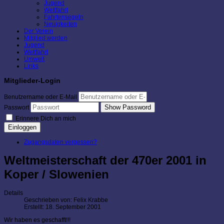
Jugend
Wettfahrt
Fahrtensegeln
Neuigkeiten
Der Verein
Mitglied werden
Jugend
Wettfahrt
Umwelt
Links
Mitglieder-Login
Benutzername oder E-Mail
Show Password
Passwort
Erinnere Dich an mich
Einloggen
Zugangsdaten vergessen?
Weltmeisterschaft der 470er 2001 in
Koper / Slowenien
Details
Geschrieben von:
Felix Krabbe
Erstellt: 18. September 2001
Wir haben es geschafft!!!