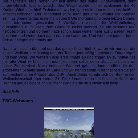
Die nächsten Tage hörten wir fast immer das selbe: Ungewöhnlich, sehr
ungewöhnlich, total untypisch. Das Wetter wurde immer schlimmer. Bis 40
Knoten Wind, das hieß Ersteinmahl warten, gab es in dem doch sonst heißem
Mittelmeerörtchen. Der Höhepunkt sollte dann das eine Gewitter am Sonntag
sein: Es donnerte das erste mal gegen 8 Uhr morgens und beim letzten Donner
hatte ich schon geschlafen. 3 Wettfahrten meinte die Wettfahrtleitung
durchführen zu müssen, zum Glück ist nichts passiert. So ein schönes und
heftiges blitzen und donnern hatte schon lange keiner mehr aus unserem Team
gesehen und wenn doch dann nur vom Land aus. Und wohl bei jedem drehte
sich der Magen mehrmals um.
Na ja, wir hatten überlebt und das gar nicht so übel: 8. waren wir nun vor der
letzten Wettfahrt am Montag und der Tag begann völlig unerwartet. Dauerregen
und kein Wind. Wir warteten also ersteinmahl ab und fingen an zu hoffen das
der olle Wind wirklich nicht mehr kommen sollte, denn als achte hatten wir
unser Ziel erreicht. Nach endloser Warterei gab es dann endlich die drei
erlösenden Schallsignale an Land und wir stehen somit in der nächsten Saison
zum erstenmal im A-Kader des DSV . Auch Sonja konnte sich bei ihrer ersten
Weltmeisterschaft über iheren 31. Platz freuen, denn bei über der Hälfte der
Rennen gab es eigentlich viel mehr Wind als sie sich erwünscht hatte.
Ahoi Felix
TSC-Webcams