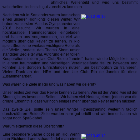
ähnliches Wellenbild und wird uns bestimmt
weiterhelfen, technisch gut zurecht zu kommen.
Nachdem wir in Santander waren kam schon
eines unserer Highlights diesen Winter. Wir
haben zum ersten Mal das Olympiarevier von
2016 besucht. Wir wurden in eine
hochkarätige Trainingsgruppe eingeladen
und hatten uns vorgenommen, so viel wie
möglich über das Revier zu lernen. In Rio
spielt Strom eine weitaus wichtigere Rolle als
die Welle , sodass das Thema Strom unser
ständiger Begleiter war. Aufgrund einer tollen
Kooperation mit dem „Iate Club Rio de Janeiro“ hatten wir die Möglichkeit, uns
in einem traumhaften und vielseitigen Vereinsgelände frei zu bewegen und
konnten alle dortigen Einrichtungen nutzen, um bestmöglich zu trainieren.
Vielen Dank an den NRV und den Iate Club Rio de Janeiro für diese
Zusammenarbeit.
Was waren die Ziele in Rio und was haben wir gelernt?
Unser erstes Ziel war das Revier kennen zu lernen. Wie ist der Wind, wie ist der
Strom, gibt es bevorteilte Seiten... Wir haben viel Neues gelernt, jedoch war die
größte Erkenntnis, dass wir noch einiges mehr über das Revier lernen müssen.
Das zweite Ziel sollte sein unser Winter Fitnesstraining weiterhin täglich
durchzuführen. Beide Ziele wurden sehr gut erfüllt und wie immer hatten wir
sogar noch Spaß dabei.
Warum eigentlich diese Überschrift?
Eine besondere Sache gibt es an Rio. Wenn
man Richtung Land schaut findet man einen