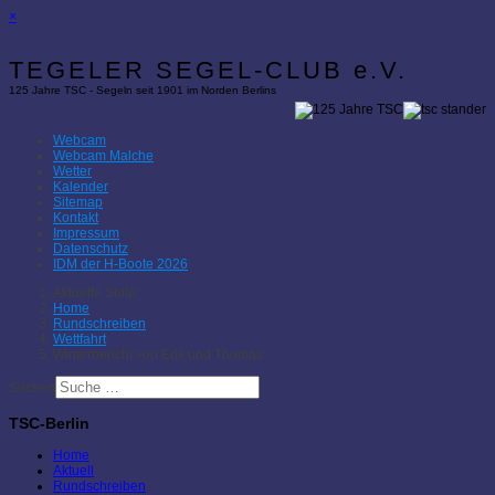
×
TEGELER SEGEL-CLUB e.V.
125 Jahre TSC - Segeln seit 1901 im Norden Berlins
Webcam
Webcam Malche
Wetter
Kalender
Sitemap
Kontakt
Impressum
Datenschutz
IDM der H-Boote 2026
Aktuelle Seite:
Home
Rundschreiben
Wettfahrt
Winterbericht von Erik und Thomas
Suchen
TSC-Berlin
Home
Aktuell
Rundschreiben