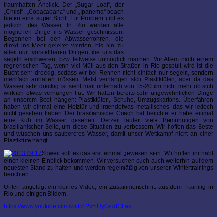
traumhaften Anblick. Der „Sugar Loaf“, der
„Christ“, „Copacabana“ und „Ipanema“ beach
bieten eine super Sicht. Ein Problem gibt es
jedoch: das Wasser. In Rio werden alle
möglichen Dinge ins Wasser geschmissen.
Begonnen bei den Abwasserrohren, die
direkt ins Meer geleitet werden, bis hin zu
allen nur vorstellbaren Dingen, die uns das
segeln erschweren, bzw. teilweise unmöglich machen. Vor Allem nach einem
regnerischen Tag, wenn viel Müll aus den Straßen in Rio gespült wird ist die
Bucht sehr dreckig, sodass wir bei Rennen nicht einfach nur segeln, sondern
mehrfach anhalten müssen. Meist verhängen sich Plastiktüten, aber da das
Wasser sehr dreckig ist sieht man unterhalb von 15-20 cm nicht mehr ob sich
wirklich etwas verhangen hat. Wir hatten bereits sehr ungewöhnlichen Dinge
an unserem Boot hängen: Plastiktüten, Schuhe, Umzugskartons. Überfahren
haben wir einmal eine Holztür und irgendetwas metallisches, das wir jedoch
nicht gesehen haben. Der brasilianische Coach hat berichtet er habe einmal
eine Kuh im Wasser gesehen. Derzeit laufen viele Bemühungen von
brasilianischer Seite, um diese Situation zu verbessern. Wir hoffen das Beste
und wüschen uns saubereres Wasser, damit unser Wettkampf nicht an einer
Plastiktüte hängt.
Soweit soll es das erst einmal gewesen sein. Wir hoffen ihr habt
einen kleinen Einblick bekommen. Wir versuchen euch auch weiterhin auf dem
neuesten Stand zu halten und werden regelmäßig von unseren Wintertrainings
berichten.
Unten angefügt ein kleines Video, ein Zusammenschnitt aus dem Training in
Rio und einigen Bildern.
https://www.youtube.com/watch?v=iUy0vqdGhas