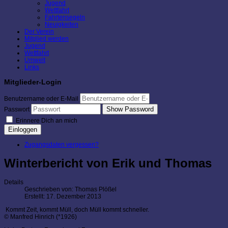
Jugend
Wettfahrt
Fahrtensegeln
Neuigkeiten
Der Verein
Mitglied werden
Jugend
Wettfahrt
Umwelt
Links
Mitglieder-Login
Benutzername oder E-Mail
Show Password
Passwort
Erinnere Dich an mich
Einloggen
Zugangsdaten vergessen?
Winterbericht von Erik und Thomas
Details
Geschrieben von:
Thomas Plößel
Erstellt: 17. Dezember 2013
Kommt Zeit, kommt Müll, doch Müll kommt schneller.
© Manfred Hinrich (*1926)