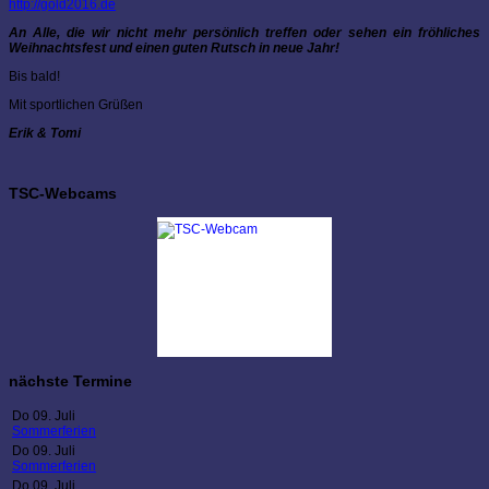
http://gold2016.de
An Alle, die wir nicht mehr persönlich treffen oder sehen ein fröhliches
Weihnachtsfest und einen guten Rutsch in neue Jahr!
Bis bald!
Mit sportlichen Grüßen
Erik & Tomi
TSC-Webcams
nächste Termine
Do 09. Juli
Sommerferien
Do 09. Juli
Sommerferien
Do 09. Juli