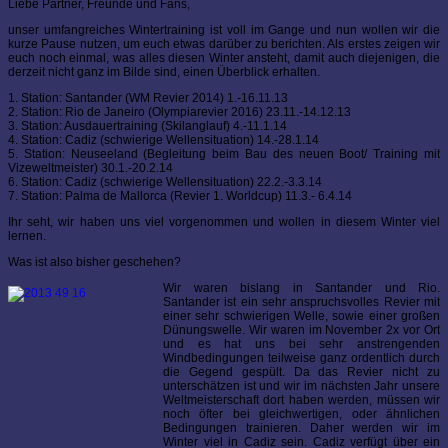
Liebe Partner, Freunde und Fans,
unser umfangreiches Wintertraining ist voll im Gange und nun wollen wir die
kurze Pause nutzen, um euch etwas darüber zu berichten. Als erstes zeigen wir
euch noch einmal, was alles diesen Winter ansteht, damit auch diejenigen, die
derzeit nicht ganz im Bilde sind, einen Überblick erhalten.
1. Station: Santander (WM Revier 2014) 1.-16.11.13
2. Station: Rio de Janeiro (Olympiarevier 2016) 23.11.-14.12.13
3. Station: Ausdauertraining (Skilanglauf) 4.-11.1.14
4. Station: Cadiz (schwierige Wellensituation) 14.-28.1.14
5. Station: Neuseeland (Begleitung beim Bau des neuen Boot/ Training mit
Vizeweltmeister) 30.1.-20.2.14
6. Station: Cadiz (schwierige Wellensituation) 22.2.-3.3.14
7. Station: Palma de Mallorca (Revier 1. Worldcup) 11.3.- 6.4.14
Ihr seht, wir haben uns viel vorgenommen und wollen in diesem Winter viel
lernen.
Was ist also bisher geschehen?
Wir waren bislang in Santander und Rio.
Santander ist ein sehr anspruchsvolles Revier mit
einer sehr schwierigen Welle, sowie einer großen
Dünungswelle. Wir waren im November 2x vor Ort
und es hat uns bei sehr anstrengenden
Windbedingungen teilweise ganz ordentlich durch
die Gegend gespült. Da das Revier nicht zu
unterschätzen ist und wir im nächsten Jahr unsere
Weltmeisterschaft dort haben werden, müssen wir
noch öfter bei gleichwertigen, oder ähnlichen
Bedingungen trainieren. Daher werden wir im
Winter viel in Cadiz sein. Cadiz verfügt über ein