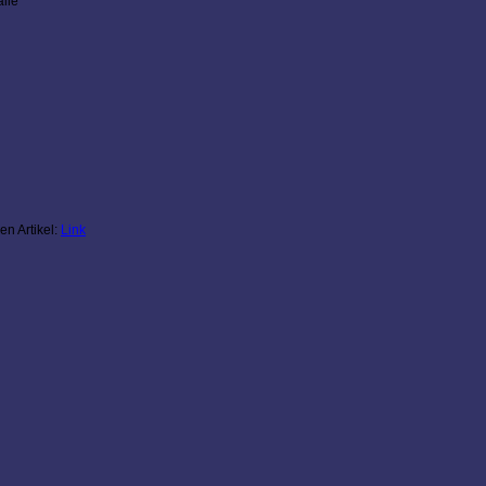
alle
n Artikel:
Link