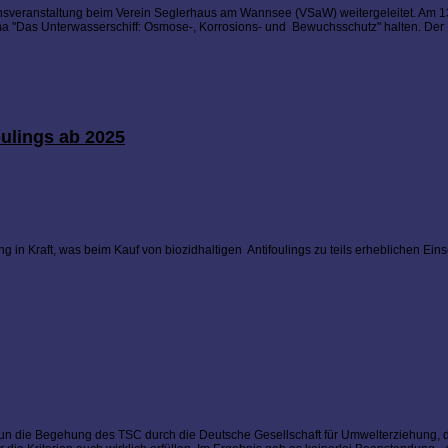
nsveranstaltung beim Verein Seglerhaus am Wannsee (VSaW) weitergeleitet. Am 
 "Das Unterwasserschiff: Osmose-, Korrosions- und Bewuchsschutz" halten. Der Eintr
ulings ab 2025
g in Kraft, was beim Kauf von biozidhaltigen Antifoulings zu teils erheblichen Ei
n die Begehung des TSC durch die Deutsche Gesellschaft für Umwelterziehung, d