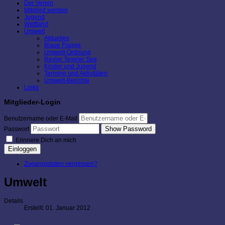
Der Verein
Mitglied werden
Jugend
Wettfahrt
Umwelt
Aktuelles
Blaue Flagge
Umwelt-Ordnung
Revier Tegeler See
Kinder und Jugend
Termine und Aktivitäten
Umwelt-Berichte
Links
Mitglieder-Login
Benutzername oder E-Mail
Show Password
Passwort
Erinnere Dich an mich
Einloggen
Zugangsdaten vergessen?
Umwelt
Details
Erstellt: 01. Januar 2012