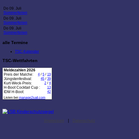
Do 09. Juli
Sommerferien
Do 09. Juli
Sommerferien
Do 09. Juli
Sommerferien
alle Termine
TSC-Kalender
TSC-Wettfahrten
Meldezahlen 2026
Preis der Malche:
4
/
5
/
19
Jüngstenfestival:
45
/
39
Kurt-Weck-Preis:
2
/
4
H-Boot Cocktail Cup :
13
IDM H-Boot:
42
Listen bei
manage2sail.com
Impressum
|
Datenschutz