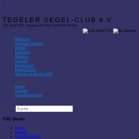
×
TEGELER SEGEL-CLUB e.V.
125 Jahre TSC - Segeln seit 1901 im Norden Berlins
Webcam
Webcam Malche
Wetter
Kalender
Sitemap
Kontakt
Impressum
Datenschutz
IDM der H-Boote 2026
Aktuelle Seite:
Home
Umwelt
Umwelt-Berichte
Umwelt
Suchen
TSC-Berlin
Home
Aktuell
Rundschreiben