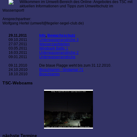
Willkommen im Umwelt-Bereich des Online- Angebotes des TSC mit
aktuellen Informationen und Tipps zum Umweltschutz im
Wassersport!
Ansprechpartner:
Wolfgang Hertel (umwelt@tegeler-segel-club.de)
29.11.2011
Info
,
Bewuchsschutz
09.10.2011
Unterwasseranstriche 3
27.07.2011
Wasserzapfstellen
03.05.2011
Windpark Baltic 1
16.03.2011
Unterwasseranstriche 2
09.01.2011
Unterwasseranstriche
09.11.2010
Die blaue Flagge weht bis zum 31.12.2010.
24.10.2010
Bioschlamm - Grotamar 71
18.10.2010
Bioschlamm
TSC-Webcams
nächste Termine