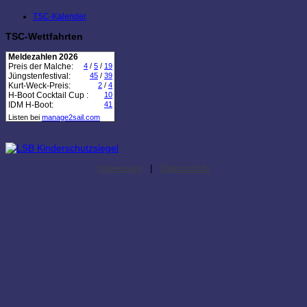
TSC-Kalender
TSC-Wettfahrten
Meldezahlen 2026
Preis der Malche:
4
/
5
/
19
Jüngstenfestival:
45
/
39
Kurt-Weck-Preis:
2
/
4
H-Boot Cocktail Cup :
10
IDM H-Boot:
41
Listen bei
manage2sail.com
Impressum
|
Datenschutz