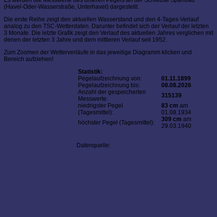
Es werden die Messwerte des unteren Pegels an der Schleuse Spandau
(Havel-Oder-Wasserstraße, Unterhavel) dargestellt.
Die erste Reihe zeigt den aktuellen Wasserstand und den 4-Tages-Verlauf
analog zu den TSC-Wetterdaten. Darunter befindet sich der Verlauf der letzten
3 Monate. Die letzte Grafik zeigt den Verlauf des aktuellen Jahres verglichen mit
denen der letzten 3 Jahre und dem mittleren Verlauf seit 1952.
Zum Zoomen der Wetterverläufe in das jeweilige Diagramm klicken und
Bereich aufziehen!
Statistik:
Pegelaufzeichnung von:
01.11.1899
Pegelaufzeichnung bis:
08.08.2026
Anzahl der gespeicherten
315139
Messwerte:
niedrigster Pegel
83 cm
am
(Tagesmittel):
01.08.1934
309 cm
am
höchster Pegel (Tagesmittel):
29.03.1940
Datenquelle: