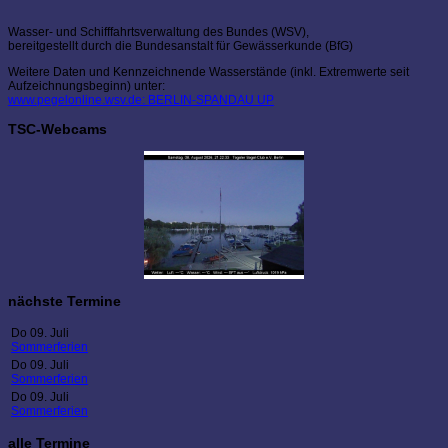
Wasser- und Schifffahrtsverwaltung des Bundes (WSV),
bereitgestellt durch die Bundesanstalt für Gewässerkunde (BfG)
Weitere Daten und Kennzeichnende Wasserstände (inkl. Extremwerte seit
Aufzeichnungsbeginn) unter:
www.pegelonline.wsv.de: BERLIN-SPANDAU UP
TSC-Webcams
nächste Termine
Do 09. Juli
Sommerferien
Do 09. Juli
Sommerferien
Do 09. Juli
Sommerferien
alle Termine