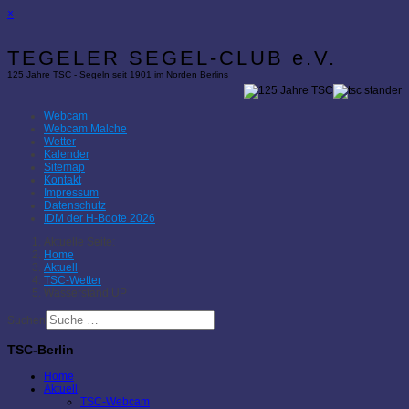
×
TEGELER SEGEL-CLUB e.V.
125 Jahre TSC - Segeln seit 1901 im Norden Berlins
Webcam
Webcam Malche
Wetter
Kalender
Sitemap
Kontakt
Impressum
Datenschutz
IDM der H-Boote 2026
Aktuelle Seite:
Home
Aktuell
TSC-Wetter
Wasserstand UP
Suchen
TSC-Berlin
Home
Aktuell
TSC-Webcam