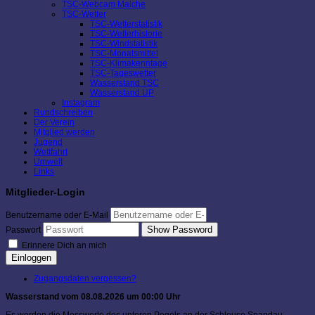
TSC-Webcam Malche
TSC-Wetter
TSC-Wetterstatistik
TSC-Wetterhistorie
TSC-Windstatistik
TSC-Monatsmittel
TSC-Klimakenntage
TSC-Tageswetter
Wasserstand TSC
Wasserstand UP
Instagram
Rundschreiben
Der Verein
Mitglied werden
Jugend
Wettfahrt
Umwelt
Links
Mitglieder-Login
Benutzername oder E-Mail
Show Password
Passwort
Erinnere Dich an mich
Einloggen
Zugangsdaten vergessen?
Wasserstand vom 08.08.2026 um 00:00 Uhr