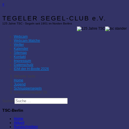
×
TEGELER SEGEL-CLUB e.V.
125 Jahre TSC - Segeln seit 1901 im Norden Berlins
Webcam
Webcam Malche
Wetter
Kalender
Sitemap
Kontakt
Impressum
Datenschutz
IDM der H-Boote 2026
Aktuelle Seite:
Home
Jugend
Schnuppersegeln
Schnuppersegeln '26
Suchen
TSC-Berlin
Home
Aktuell
Rundschreiben