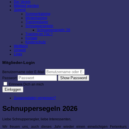
Der Verein
Mitglied werden
Jugend
Sommertraining
Wintertraining
Trainingslager
Schnuppersegeln
Schnuppersegeln '26
Training im TSC?
Kontakt
Kinderschutz
Wettfahrt
Umwelt
Links
Mitglieder-Login
Benutzername oder E-Mail
Show Password
Passwort
Erinnere Dich an mich
Einloggen
Zugangsdaten vergessen?
Schnuppersegeln 2026
Liebe Schnuppersegler, liebe Interessenten,
Wir freuen uns, auch dieses Jahr wieder einen einwöchigen Ferienkurs