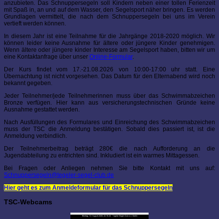
anzubieten. Das Schnuppersegeln soll Kindern neben einer tollen Ferienzeit
mit Spaß in, an und auf dem Wasser, den Segelsport näher bringen. Es werden
Grundlagen vermittelt, die nach dem Schnuppersegeln bei uns im Verein
vertieft werden können.
In diesem Jahr ist eine Teilnahme für die Jahrgänge 2018-2020 möglich. Wir
können leider keine Ausnahme für ältere oder jüngere Kinder genehmigen.
Wenn ältere oder jüngere kinder Interesse am Segelsport haben, bitten wir um
eine Kontaktanfrage über unser
Online-Formular
.
Der Kurs findet vom 17.-21.08.2026 von 10:00-17:00 uhr statt. Eine
Übernachtung ist nicht vorgesehen. Das Datum für den Elternabend wird noch
bekannt gegeben.
Jeder Teilnehmer/jede Teilnehmerinnen muss über das Schwimmabzeichen
Bronze verfügen. Hier kann aus versicherungstechnischen Gründe keine
Ausnahme gestattet werden.
Nach Ausfüllungen des Formulares und Einreichung des Schwimmabzeichen
muss der TSC die Anmeldung bestätigen. Sobald dies passiert ist, ist die
Anmeldung verbindlich.
Der Teilnehmerbeitrag beträgt 280€ die nach Aufforderung an die
Jugendabteilung zu entrichten sind. Inkludiert ist ein warmes Mittagessen.
Bei Fragen oder Anliegen nehmen Sie bitte Kontakt mit uns auf:
Schnuppersegeln@tegeler-segel-club.de
Hier geht es zum Anmeldeformular für das Schnuppersegeln
TSC-Webcams