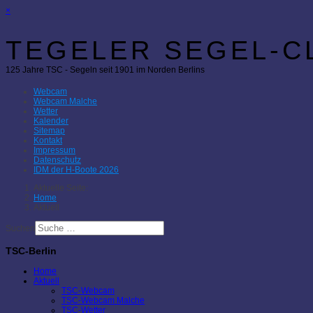
×
TEGELER SEGEL-CL
125 Jahre TSC - Segeln seit 1901 im Norden Berlins
Webcam
Webcam Malche
Wetter
Kalender
Sitemap
Kontakt
Impressum
Datenschutz
IDM der H-Boote 2026
Aktuelle Seite:
Home
Aktuell
Suchen
TSC-Berlin
Home
Aktuell
TSC-Webcam
TSC-Webcam Malche
TSC-Wetter