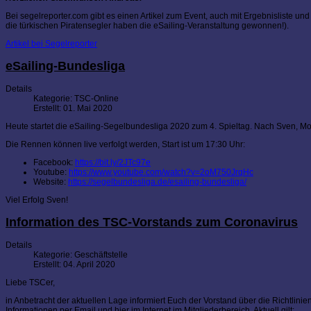
Bei segelreporter.com gibt es einen Artikel zum Event, auch mit Ergebnisliste 
die türkischen Piratensegler haben die eSailing-Veranstaltung gewonnen!).
Artikel bei Segelreporter
eSailing-Bundesliga
Details
Kategorie:
TSC-Online
Erstellt: 01. Mai 2020
Heute startet die eSailing-Segelbundesliga 2020 zum 4. Spieltag. Nach Sven, Mo
Die Rennen können live verfolgt werden, Start ist um 17:30 Uhr:
Facebook:
https://bit.ly/2JTc97e
Youtube:
https://www.youtube.com/watch?v=2oM750JrqHc
Website:
https://segelbundesliga.de/esailing-bundesliga/
Viel Erfolg Sven!
Information des TSC-Vorstands zum Coronavirus
Details
Kategorie:
Geschäftstelle
Erstellt: 04. April 2020
Liebe TSCer,
in Anbetracht der aktuellen Lage informiert Euch der Vorstand über die Richtli
Informationen per Email und hier im Internet im Mitgliederbereich. Aktuell gilt: