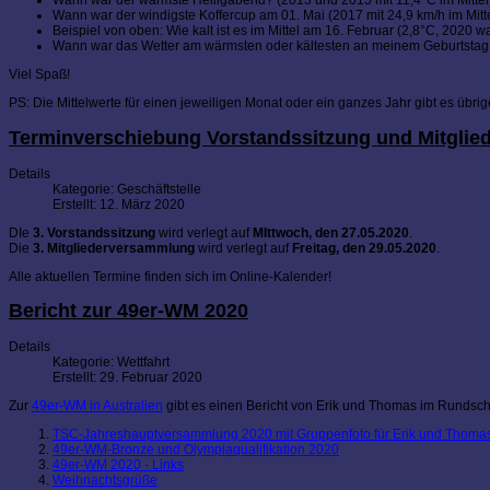
Wann war der windigste Koffercup am 01. Mai (2017 mit 24,9 km/h im Mitte
Beispiel von oben: Wie kalt ist es im Mittel am 16. Februar (2,8°C, 2020
Wann war das Wetter am wärmsten oder kältesten an meinem Geburtstag 
Viel Spaß!
PS: Die Mittelwerte für einen jeweiligen Monat oder ein ganzes Jahr gibt es übri
Terminverschiebung Vorstandssitzung und Mitgli
Details
Kategorie:
Geschäftstelle
Erstellt: 12. März 2020
DIe
3. Vorstandssitzung
wird verlegt auf
MIttwoch, den 27.05.2020
.
Die
3. Mitgliederversammlung
wird verlegt auf
Freitag, den 29.05.2020
.
Alle aktuellen Termine finden sich im Online-Kalender!
Bericht zur 49er-WM 2020
Details
Kategorie:
Wettfahrt
Erstellt: 29. Februar 2020
Zur
49er-WM in Australien
gibt es einen Bericht von Erik und Thomas im Rundsch
TSC-Jahreshauptversammlung 2020 mit Gruppenfoto für Erik und Thoma
49er-WM-Bronze und Olympiaqualifikation 2020
49er-WM 2020 - Links
Weihnachtsgrüße