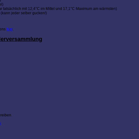
l)
 war tatsächlich mit 12,4°C im Mittel und 17,1°C Maximum am wärmsten)
(kann jeder selber gucken!)
gens
hier
.
ederversammlung
reiben.
s