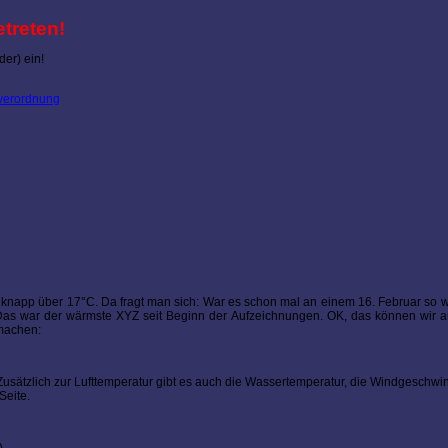
etreten!
der) ein!
averordnung
 knapp über 17°C. Da fragt man sich: War es schon mal an einem 16. Februar so
Das war der wärmste XYZ seit Beginn der Aufzeichnungen. OK, das können wir au
 machen:
Zusätzlich zur Lufttemperatur gibt es auch die Wassertemperatur, die Windgeschwi
Seite.
)