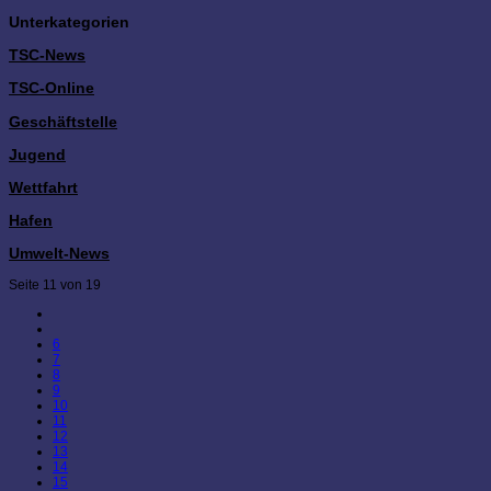
Unterkategorien
TSC-News
TSC-Online
Geschäftstelle
Jugend
Wettfahrt
Hafen
Umwelt-News
Seite 11 von 19
6
7
8
9
10
11
12
13
14
15