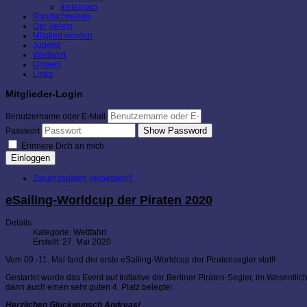
Instagram
Rundschreiben
Der Verein
Mitglied werden
Jugend
Wettfahrt
Umwelt
Links
Mitglieder-Login
Benutzername oder E-Mail
Show Password
Passwort
Erinnere Dich an mich
Einloggen
Zugangsdaten vergessen?
eSailing-Worldcup der Piraten 2020
Details
Kategorie:
Wettfahrt
Erstellt: 27. Mai 2020
Vom 09.-11. Mai fand der erste eSailing-Worldcup der Piratensegler statt!
Gestartet wurde das Event auf Initiative der Berliner Piraten-Segler, im Wesentl
dann auch einen sehr guten 4. Platz belegte!
Herzlichen Glückwunsch Andreas!