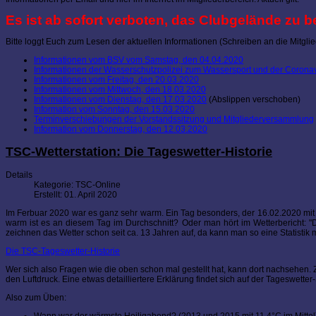
Es ist ab sofort verboten, das Clubgelände zu b
Bitte loggt Euch zum Lesen der aktuellen Informationen (Schreiben an die Mitglie
Informationen vom BSV vom Samstag, den 04.04.2020
Informationen der Wasserschutzpolizei zum Wassersport und der Coron
Informationen vom Freitag, den 20.03.2020
Informationen vom Mittwoch, den 18.03.2020
Informationen vom Dienstag, den 17.03.2020
(Abslippen verschoben)
Information vom Sonntag, den 15.03.2020
Terminverschiebungen der Vorstandssitzung und Mitgliederversammlung
Information vom Donnerstag, den 12.03.2020
TSC-Wetterstation: Die Tageswetter-Historie
Details
Kategorie:
TSC-Online
Erstellt: 01. April 2020
Im Ferbuar 2020 war es ganz sehr warm. Ein Tag besonders, der 16.02.2020 mit
warm ist es an diesem Tag im Durchschnitt? Oder man hört im Wetterbericht: "
zeichnen das Wetter schon seit ca. 13 Jahren auf, da kann man so eine Statistik
Die TSC-Tageswetter-Historie
Wer sich also Fragen wie die oben schon mal gestellt hat, kann dort nachsehen. 
den Luftdruck. Eine etwas detailliertere Erklärung findet sich auf der Tageswetter-
Also zum Üben:
Wann war der wärmste Heiligabend? (2013 und 2015 mit 11,4°C im Mittel